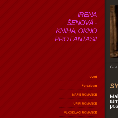
IRENA
ŠENOVÁ -
KNIHA, OKNO
PRO FANTASII
Úvod
Úvod
SY
Fotoalbum
MAFIE ROMANCE
Mal
atm
UPÍŘÍ ROMANCE
pos
VLKODLACI ROMANCE