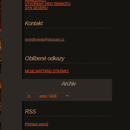
STVOŘENÝ PRO TEMNOTU
SYN SEVERU
Kontakt
povidkypeta@seznam.cz
Oblíbené odkazy
MOJE WATTPAD STRÁNKY
Archiv
<<
srpen
/
2026
>>
RSS
Přehled zdrojů