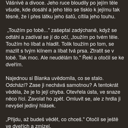
Vášnivě a divoce. Jeho ruce bloudily po jejím těle
všude, kde dosáhl a jeho tělo se tisklo k jejímu tak
těsně, že i přes látku jeho šatů, cítila jeho touhu.
„Toužím po tobě..." zašeptal zadýchaně, když se
odtáhl a zadíval se jí do očí, „toužím po tvém těle.
Toužím ho líbat a hladit. Tolik toužím po tom, se
mazlit s tvým klínem a líbat tvá prsa. Ztratit se v
tobě. Tak moc. Ale neudělám to." Řekl a otočil se ke
dveřím.
Najednou si Bianka uvědomila, co se stalo.
Odchází? Zase ji nechává samotnou? A tentokrát
věděla, že je to její chyba. Otevřela ústa, ve snaze
něco říci. Zavolat ho zpět. Omluvit se, ale z hrdla ji
nevyšel jediný hlásek.
„Přijdu, až budeš vědět, co chceš." Otočil se ještě
ve dveřích a zmizel.