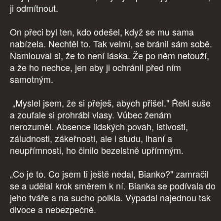
ji odmítnout.
On přeci byl ten, kdo odešel, když se mu sama
nabízela. Nechtěl to. Tak velmi, se bránil sám sobě.
Namlouval si, že to není láska. Že po něm netouží,
a že ho nechce, jen aby ji ochránil před ním
samotným.
„Myslel jsem, že si přeješ, abych přišel." Řekl suše
a zoufale si prohrábl vlasy. Vůbec ženám
nerozuměl. Absence lidských povah, lstivosti,
záludnosti, zákeřnosti, ale i studu, lhaní a
neupřímnosti, ho činilo bezelstně upřímným.
„Co je to. Co jsem ti ještě nedal, Bianko?" zamračil
se a udělal krok směrem k ní. Bianka se podívala do
jeho tváře a na sucho polkla. Vypadal najednou tak
divoce a nebezpečně.