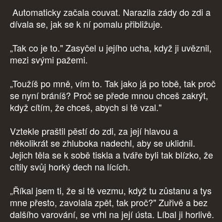
Automaticky začala couvat. Narazila zády do zdi a
dívala se, jak se k ní pomalu přibližuje.
„Tak co je to." Zasyčel u jejího ucha, když ji uvěznil,
mezi svými pažemi.
„Toužíš po mně, vím to. Tak jako já po tobě, tak proč
se nyní bráníš? Proč se přede mnou chceš zakrýt,
když cítím, že chceš, abych si tě vzal."
Vztekle praštil pěstí do zdi, za její hlavou a
několikrát se zhluboka nadechl, aby se uklidnil.
Jejich těla se k sobě tiskla a tváře byli tak blízko, že
cítily svůj horký dech na lících.
„Říkal jsem ti, že si tě vezmu, když tu zůstanu a tys
mne přesto, zavolala zpět, tak proč?" Zuřivě a bez
dalšího varování, se vrhl na její ústa. Líbal ji horlivě.