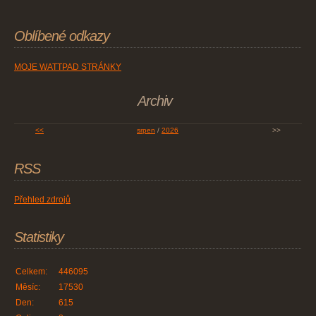
Oblíbené odkazy
MOJE WATTPAD STRÁNKY
Archiv
<<
srpen
/
2026
>>
RSS
Přehled zdrojů
Statistiky
Celkem:
446095
Měsíc:
17530
Den:
615