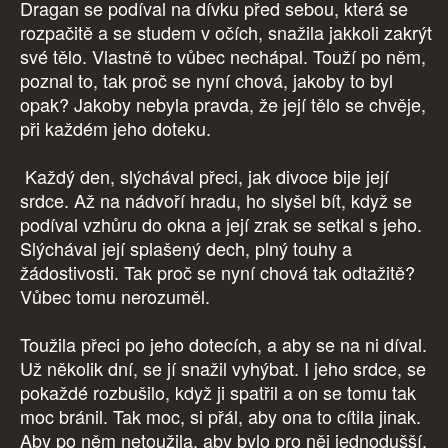
Dragan se podíval na dívku před sebou, která se
rozpačitě a se studem v očích, snažila jakkoli zakrýt
své tělo. Vlastně to vůbec nechápal. Touží po něm,
poznal to, tak proč se nyní chová, jakoby to byl
opak? Jakoby nebyla pravda, že její tělo se chvěje,
při každém jeho doteku.
Každý den, slýchával přeci, jak divoce bije její
srdce. Až na nádvoří hradu, ho slyšel bít, když se
podíval vzhůru do okna a její zrak se setkal s jeho.
Slýchával její splašený dech, plný touhy a
žádostivosti. Tak proč se nyní chová tak odtažitě?
Vůbec tomu nerozuměl.
Toužila přeci po jeho dotecích, a aby se na ni díval.
Už několik dní, se jí snažil vyhýbat. I jeho srdce, se
pokaždé rozbušilo, když ji spatřil a on se tomu tak
moc bránil. Tak moc, si přál, aby ona to cítila jinak.
Aby po něm netoužila, aby bylo pro něj jednodušší,