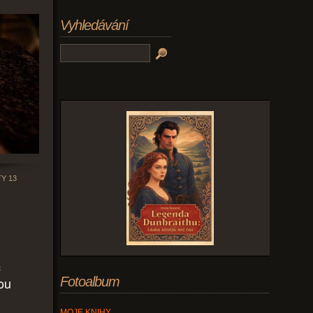
Vyhledávání
Y 13
c
ou
Fotoalbum
MOJE KNIHY