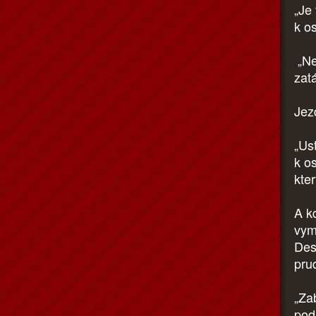
„Je
k o
„Ne
zat
Jez
„Us
k o
kte
A k
vym
Desí
pru
„Zab
pod