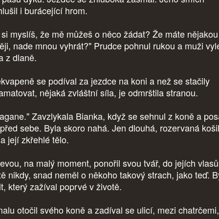
lušil i burácející hrom.
y si myslíš, že mě můžeš o něco žádat? Že máte nějakou
ěji, nade mnou vyhrát?" Prudce pohnul rukou a muži vylé
a z dlaně.
kvapeně se podíval za jezdce na koni a než se stačily
amatovat, nějaká zvláštní síla, je odmrštila stranou.
agane." Zavzlykala Bianka, když se sehnul z koně a pos
ji před sebe. Byla skoro nahá. Jen dlouhá, rozervaná koši
la její zkřehlé tělo.
levou, na malý moment, ponořil svou tvář, do jejích vlasů
tě nikdy, snad neměl o někoho takový strach, jako teď. By
t, který zažíval poprvé v životě.
alu otočil svého koně a zadíval se ulicí, mezi chatrčemi