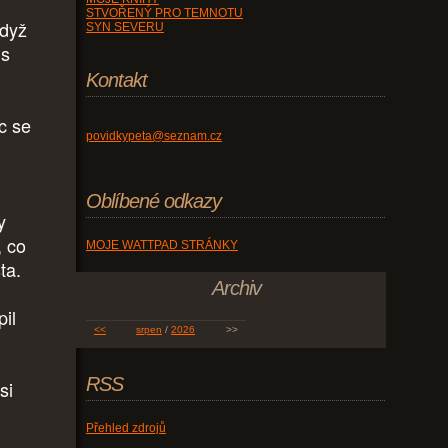
STVOŘENÝ PRO TEMNOTU
když
SYN SEVERU
 s
Kontakt
c se
povidkypeta@seznam.cz
Oblíbené odkazy
y
, co
MOJE WATTPAD STRÁNKY
ta.
Archiv
pil
<<
srpen
/
2026
>>
RSS
si
Přehled zdrojů