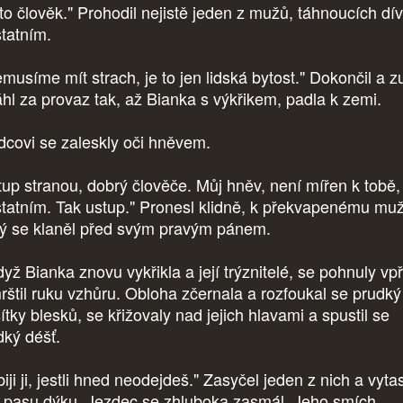
 to člověk." Prohodil nejistě jeden z mužů, táhnoucích dí
statním.
musíme mít strach, je to jen lidská bytost." Dokončil a z
áhl za provaz tak, až Bianka s výkřikem, padla k zemi.
dcovi se zaleskly oči hněvem.
tup stranou, dobrý člověče. Můj hněv, není mířen k tobě,
statním. Tak ustup." Pronesl klidně, k překvapenému muž
rý se klaněl před svým pravým pánem.
dyž Bianka znovu vykřikla a její trýznitelé, se pohnuly vp
rštil ruku vzhůru. Obloha zčernala a rozfoukal se prudký 
tky blesků, se křižovaly nad jejich hlavami a spustil se
dký déšť.
iji ji, jestli hned neodejdeš." Zasyčel jeden z nich a vytas
 pasu dýku. Jezdec se zhluboka zasmál. Jeho smích