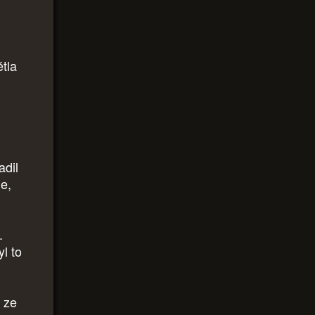
tla
adil
le,
.
l to
, ze