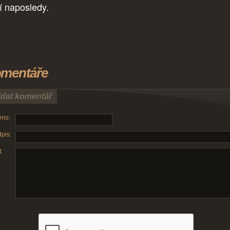
í naposledy.
mentáře
idat komentář
no:
pis:
: