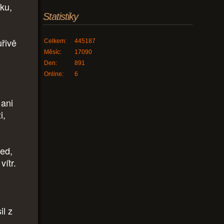
vku,
Statistiky
uřivě
Celkem:
445187
Měsíc:
17090
Den:
891
Online:
6
 ani
i,
řed,
vítr.
il z