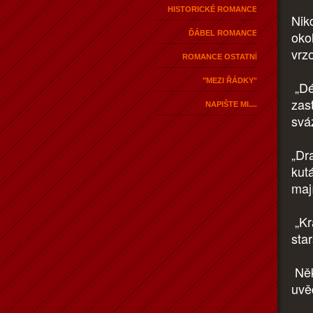
HISTORICKÉ ROMANCE
Nik
oko
ĎÁBEL ROMANCE
vrz
ROMANCE OSTATNÍ
"MEZI ŘÁDKY"
„Dé
zast
NAPIŠTE MI....
svá
„Dra
kut
maj
„Krá
sta
Něk
uvě