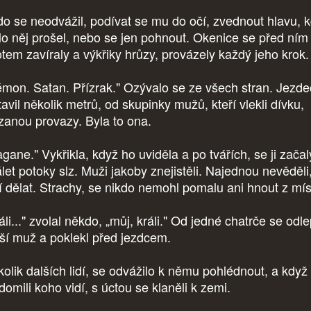
do se neodvážil, podívat se mu do očí, zvednout hlavu, 
lo něj prošel, nebo se jen pohnout. Okenice se před ním
otem zavíraly a výkřiky hrůzy, provázely každý jeho krok.
mon. Satan. Přízrak." Ozývalo se ze všech stran. Jezde
avil několik metrů, od skupinky mužů, kteří vlekli dívku,
zanou provazy. Byla to ona.
gane." Vykřikla, když ho uviděla a po tvářích, se ji začal
álet potoky slz. Muži jakoby znejistěli. Najednou nevěděli
í dělat. Strachy, se nikdo nemohl pomalu ani hnout z mís
li..." zvolal někdo, „můj, králi." Od jedné chatrče se odle
rší muž a poklekl před jezdcem.
olik dalších lidí, se odvážilo k němu pohlédnout, a když 
domili koho vidí, s úctou se klaněli k zemi.