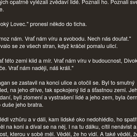
rých opatrně vylézali zvědaví lidé. Poznali ho. Poznali s
le.
voký Lovec." pronesl někdo do ticha.
moz nám. Vrať nám víru a svobodu. Nech nás doufat."
valo se ze všech stran, když kráčel pomalu ulicí.
ať této zemi klid a mír. Vrať nám víru v budoucnost, Divo
e. Vrať nám naději, náš králi."
gan se zastavil na konci ulice a otočil se. Byl to smutný
led, na jeho dříve, tak spokojený lid a šťastnou zemi. Je
daní, byli zlomení a vystrašení lidé a jeho zem, byla čer
o duše jeho bratra.
lédl vzhůru a v dáli, kam lidské oko nedohlédlo, ho spatři
l na koni a díval se na něj. I na tu dálku, cítil nenávist a
ost, kterou v sobě měl. Věděl, že ho vidí. A také věděl, ž