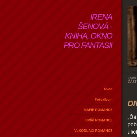
IRENA
ŠENOVÁ -
KNIHA, OKNO
PRO FANTASII
Úvod
ČÁST
Úvod
Fotoalbum
DI
MAFIE ROMANCE
„Ďá
UPÍŘÍ ROMANCE
pob
ulic
VLKODLACI ROMANCE