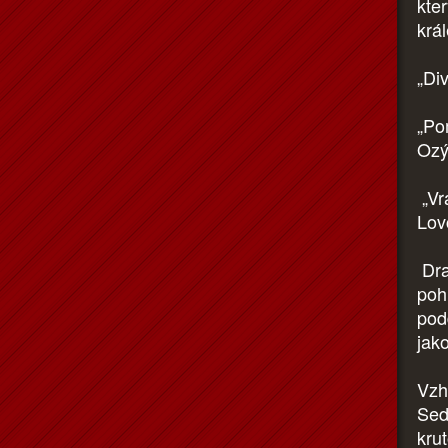
kte
krá
„Di
„Po
Ozý
„Vr
Lovč
Dra
poh
pod
jak
Vzh
Sedě
krut