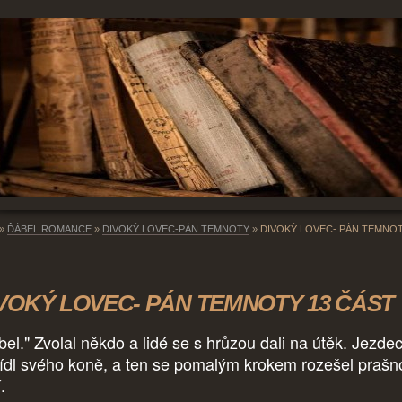
»
ĎÁBEL ROMANCE
»
DIVOKÝ LOVEC-PÁN TEMNOTY
»
DIVOKÝ LOVEC- PÁN TEMNOT
VOKÝ LOVEC- PÁN TEMNOTY 13 ČÁST
bel." Zvolal někdo a lidé se s hrůzou dali na útěk. Jezde
ídl svého koně, a ten se pomalým krokem rozešel prašn
í.