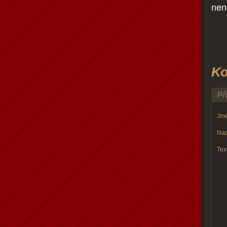
nen
Ko
Př
Jmé
Nad
Text