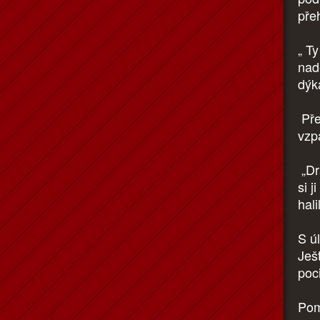
přeh
„ T
nad
dýk
Pře
vzp
„Dr
si 
hali
S ú
Ješ
poci
Pom