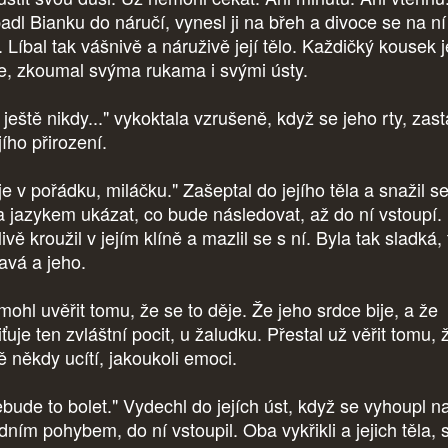
adl Bianku do náručí, vynesl ji na břeh a divoce se na ní
. Líbal tak vášnivě a náruživě její tělo. Každičký kousek j
e, zkoumal svýma rukama i svými ústy.
ještě nikdy..." vykoktala vzrušeně, když se jeho rty, zast
jího přirození.
je v pořádku, miláčku." Zašeptal do jejího těla a snažil se
 a jazykem ukázat, co bude následovat, až do ní vstoupí.
ivě kroužil v jejím klíně a mazlil se s ní. Byla tak sladká,
avá a jeho.
ohl uvěřit tomu, že se to děje. Že jeho srdce bije, a že
ťuje ten zvláštní pocit, u žaludku. Přestal už věřit tomu, 
ě někdy ucítí, jakoukoli emoci.
bude to bolet." Vydechl do jejích úst, když se vyhoupl n
dním pohybem, do ní vstoupil. Oba vykřikli a jejich těla, 