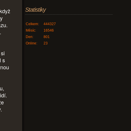
Statistiky
 když
ly
azu.
Celkem:
444327
.
Měsíc:
16546
Den:
801
Online:
23
 si
l s
rnou
u,
idí.
že
.
.