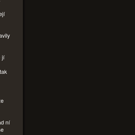
ejí
avily
 jí
 tak
že
ad ní
se