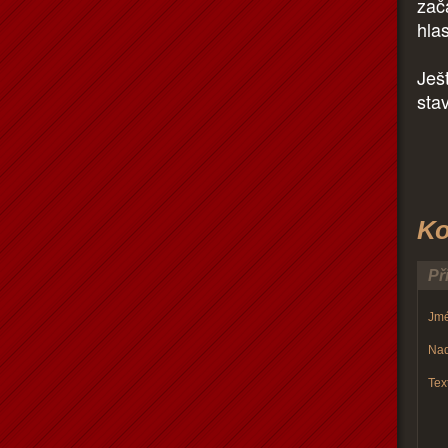
zača
hla
Ješ
sta
Ko
Př
Jmé
Nad
Text