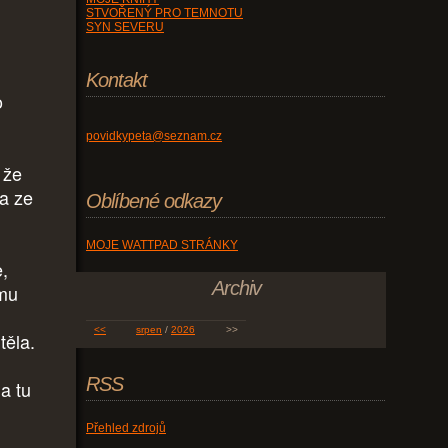
STVOŘENÝ PRO TEMNOTU
SYN SEVERU
Kontakt
o
povidkypeta@seznam.cz
 že
la ze
Oblíbené odkazy
MOJE WATTPAD STRÁNKY
e,
Archiv
 mu
<<
srpen
/
2026
>>
těla.
RSS
a tu
Přehled zdrojů