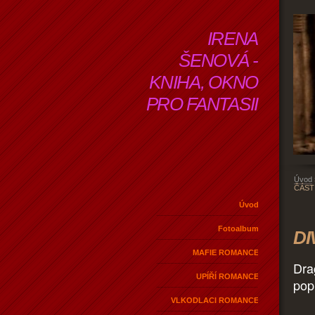
IRENA
ŠENOVÁ -
KNIHA, OKNO
PRO FANTASII
Úvod
ČÁST
Úvod
Fotoalbum
DI
MAFIE ROMANCE
Dra
UPÍŘÍ ROMANCE
pop
VLKODLACI ROMANCE