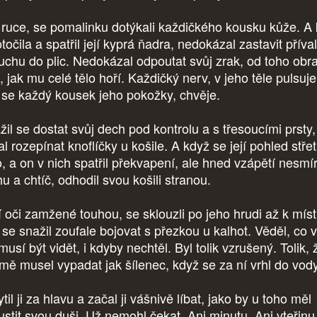
í ruce, se pomalinku dotýkali každičkého kousku kůže. A
točila a spatřil její kyprá ňadra, nedokázal zastavit příva
uchu do plic. Nedokázal odpoutat svůj zrak, od toho obr
l, jak mu celé tělo hoří. Každičký nerv, v jeho těle pulsuje
 se každý kousek jeho pokožky, chvěje.
il se dostat svůj dech pod kontrolu a s třesoucími prsty,
l rozepínat knoflíčky u košile. A když se její pohled střet
o, a on v nich spatřil překvapení, ale hned vzápětí nesmí
u a chtíč, odhodil svou košili stranou.
í oči zamžené touhou, se sklouzli po jeho hrudi až k míst
se snažil zoufale bojovat s přezkou u kalhot. Věděl, co v
usí být vidět, i kdyby nechtěl. Byl tolik vzrušený. Tolik, 
jmě musel vypadat jak šílenec, když se za ní vrhl do vody
il ji za hlavu a začal ji vášnivě líbat, jako by u toho měl
ustit svou duši. Už nemohl čekat. Ani minutu. Ani vteřinu