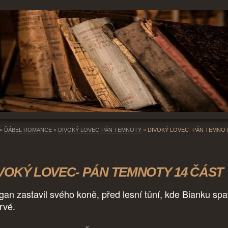
»
ĎÁBEL ROMANCE
»
DIVOKÝ LOVEC-PÁN TEMNOTY
»
DIVOKÝ LOVEC- PÁN TEMNOT
VOKÝ LOVEC- PÁN TEMNOTY 14 ČÁST
gan zastavil svého koně, před lesní tůní, kde Bianku spat
rvé.