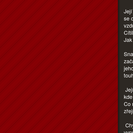
Jej
se o
vzd
Cíti
Jak
Snaž
zača
jeh
touh
Jej
kde 
Co m
zře
Chyt
vyp