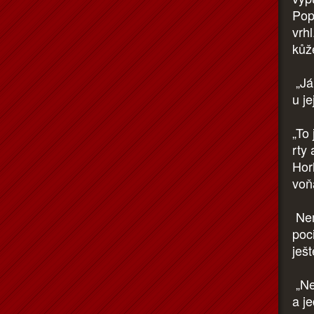
Pop
vrhl
kůž
„Já 
u je
„To 
rty
Horl
voň
Nem
poci
ješt
„Ne
a je