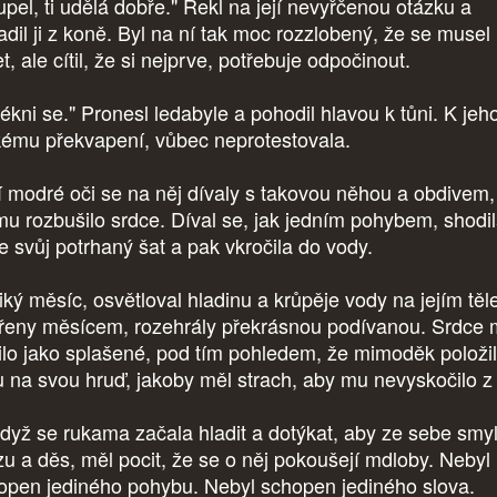
upel, ti udělá dobře." Řekl na její nevyřčenou otázku a
adil ji z koně. Byl na ní tak moc rozzlobený, že se musel
t, ale cítil, že si nejprve, potřebuje odpočinout.
lékni se." Pronesl ledabyle a pohodil hlavou k tůni. K jeh
kému překvapení, vůbec neprotestovala.
í modré oči se na něj dívaly s takovou něhou a obdivem,
mu rozbušilo srdce. Díval se, jak jedním pohybem, shodi
e svůj potrhaný šat a pak vkročila do vody.
iký měsíc, osvětloval hladinu a krůpěje vody na jejím těl
řeny měsícem, rozehrály překrásnou podívanou. Srdce
ilo jako splašené, pod tím pohledem, že mimoděk položil
u na svou hruď, jakoby měl strach, aby mu nevyskočilo z 
dyž se rukama začala hladit a dotýkat, aby ze sebe smyl
zu a děs, měl pocit, že se o něj pokoušejí mdloby. Nebyl
open jediného pohybu. Nebyl schopen jediného slova.