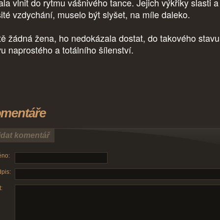
la vlnit do rytmu vášnivého tance. Jejich výkřiky slasti a
sité vzdychání, muselo být slyšet, na míle daleko.
tě žádná žena, ho nedokázala dostat, do takového stavu
vu naprostého a totálního šílenství.
mentáře
idat komentář
no:
pis:
: