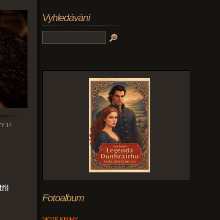
Vyhledávání
Y 14
řil
Fotoalbum
MOJE KNIHY