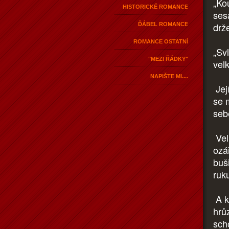
„Ko
HISTORICKÉ ROMANCE
ses
drže
ĎÁBEL ROMANCE
ROMANCE OSTATNÍ
„Sv
"MEZI ŘÁDKY"
vel
NAPIŠTE MI....
Jej
se 
seb
Vel
ozá
buš
ruk
A k
hrů
sch