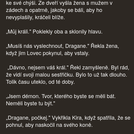
ke své chýši. Ze dveří vyšla žena s mužem v
zádech a opatrně, jakoby se báli, aby ho
nevyplašily, kráčeli blíže.
„Můj králi." Poklekly oba a sklonily hlavu.
„Musíš nás vyslechnout, Dragane." Řekla žena,
když jim Lovec pokynul, aby vstaly.
„Dávno, nejsem váš král." Řekl zamyšleně. Byl rád,
že vidí svoji malou sestřičku. Bylo to už tak dlouho.
Tolik času uteklo, od té doby.
„Jsem démon. Tvor, kterého byste se měli bát.
Neměli byste tu být."
„Dragane, počkej." Vykřikla Kira, když spatřila, že se
pohnul, aby naskočil na svého koně.