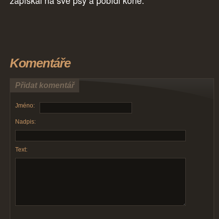
zapískal na své psy a pobídl koně.
Komentáře
Přidat komentář
Jméno:
Nadpis:
Text: