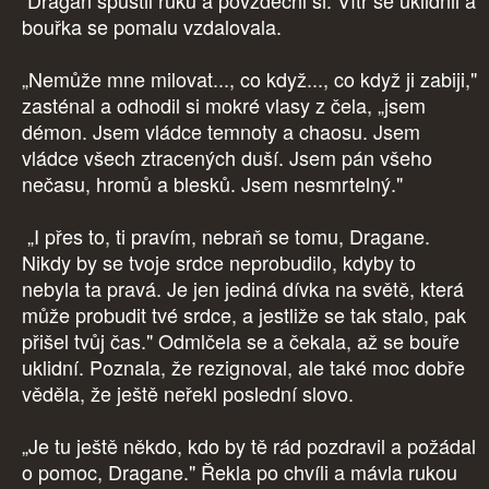
Dragan spustil ruku a povzdechl si. Vítr se uklidnil a
bouřka se pomalu vzdalovala.
„Nemůže mne milovat..., co když..., co když ji zabiji,"
zasténal a odhodil si mokré vlasy z čela, „jsem
démon. Jsem vládce temnoty a chaosu. Jsem
vládce všech ztracených duší. Jsem pán všeho
nečasu, hromů a blesků. Jsem nesmrtelný."
„I přes to, ti pravím, nebraň se tomu, Dragane.
Nikdy by se tvoje srdce neprobudilo, kdyby to
nebyla ta pravá. Je jen jediná dívka na světě, která
může probudit tvé srdce, a jestliže se tak stalo, pak
přišel tvůj čas." Odmlčela se a čekala, až se bouře
uklidní. Poznala, že rezignoval, ale také moc dobře
věděla, že ještě neřekl poslední slovo.
„Je tu ještě někdo, kdo by tě rád pozdravil a požádal
o pomoc, Dragane." Řekla po chvíli a mávla rukou