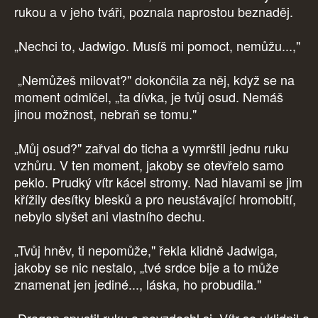
rukou a v jeho tváři, poznala naprostou beznaděj.
„Nechci to, Jadwigo. Musíš mi pomoct, nemůžu...,"
„Nemůžeš milovat?" dokončila za něj, když se na
moment odmlčel, „ta dívka, je tvůj osud. Nemáš
jinou možnost, nebraň se tomu."
„Můj osud?" zařval do ticha a vymrštil jednu ruku
vzhůru. V ten moment, jakoby se otevřelo samo
peklo. Prudký vítr kácel stromy. Nad hlavami se jim
křížily desítky blesků a pro neustávající hromobití,
nebylo slyšet ani vlastního dechu.
„Tvůj hněv, ti nepomůže," řekla klidně Jadwiga,
jakoby se nic nestalo, „tvé srdce bije a to může
znamenat jen jediné..., láska, ho probudila."