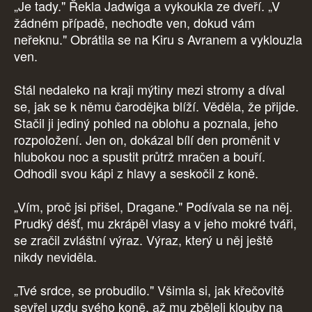
„Je tady." Řekla Jadwiga a vykoukla ze dveří. „V
žádném případě, nechoďte ven, dokud vám
neřeknu." Obrátila se na Kiru s Avranem a vyklouzla
ven.
Stál nedaleko na kraji mýtiny mezi stromy a díval
se, jak se k němu čarodějka blíží. Věděla, že přijde.
Stačil ji jediný pohled na oblohu a poznala, jeho
rozpoložení. Jen on, dokázal bílí den proměnit v
hlubokou noc a spustit průtrž mračen a bouří.
Odhodil svou kápi z hlavy a seskočil z koně.
„Vím, proč jsi přišel, Dragane." Podívala se na něj.
Prudký déšť, mu zkrápěl vlasy a v jeho mokré tváři,
se zračil zvláštní výraz. Výraz, který u něj ještě
nikdy neviděla.
„Tvé srdce, se probudilo." Všimla si, jak křečovitě
sevřel uzdu svého koně, až mu zběleli klouby na