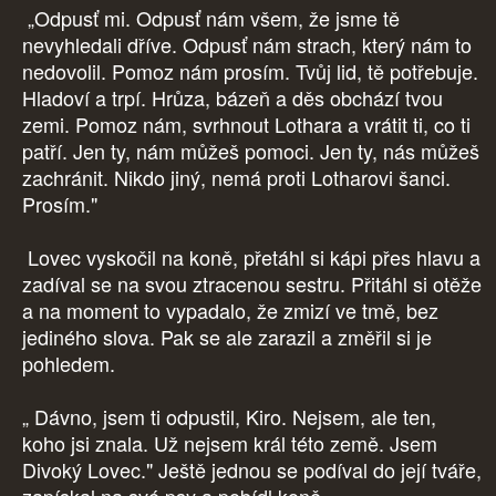
„Odpusť mi. Odpusť nám všem, že jsme tě
nevyhledali dříve. Odpusť nám strach, který nám to
nedovolil. Pomoz nám prosím. Tvůj lid, tě potřebuje.
Hladoví a trpí. Hrůza, bázeň a děs obchází tvou
zemi. Pomoz nám, svrhnout Lothara a vrátit ti, co ti
patří. Jen ty, nám můžeš pomoci. Jen ty, nás můžeš
zachránit. Nikdo jiný, nemá proti Lotharovi šanci.
Prosím."
Lovec vyskočil na koně, přetáhl si kápi přes hlavu a
zadíval se na svou ztracenou sestru. Přitáhl si otěže
a na moment to vypadalo, že zmizí ve tmě, bez
jediného slova. Pak se ale zarazil a změřil si je
pohledem.
„ Dávno, jsem ti odpustil, Kiro. Nejsem, ale ten,
koho jsi znala. Už nejsem král této země. Jsem
Divoký Lovec." Ještě jednou se podíval do její tváře,