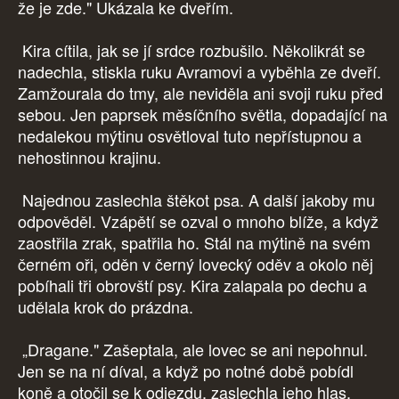
že je zde." Ukázala ke dveřím.
Kira cítila, jak se jí srdce rozbušilo. Několikrát se
nadechla, stiskla ruku Avramovi a vyběhla ze dveří.
Zamžourala do tmy, ale neviděla ani svoji ruku před
sebou. Jen paprsek měsíčního světla, dopadající na
nedalekou mýtinu osvětloval tuto nepřístupnou a
nehostinnou krajinu.
Najednou zaslechla štěkot psa. A další jakoby mu
odpověděl. Vzápětí se ozval o mnoho blíže, a když
zaostřila zrak, spatřila ho. Stál na mýtině na svém
černém oři, oděn v černý lovecký oděv a okolo něj
pobíhali tři obrovští psy. Kira zalapala po dechu a
udělala krok do prázdna.
„Dragane." Zašeptala, ale lovec se ani nepohnul.
Jen se na ní díval, a když po notné době pobídl
koně a otočil se k odjezdu, zaslechla jeho hlas.