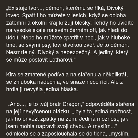
„Existuje tvor..., démon, kterému se říká, Divoký
lovec. Spatřit ho můžete v lesích, když se obloha
zatemní a okolní kraj křižují blesky. Tehdy ho uvidíte
na vysoké skále na svém černém oři, jak hledí do
údolí. Nebo ho můžete spatřit v noci, jak v hluboké
tmě, se svými psy, loví divokou zvěř. Je to démon.
Nesmrtelný. Divoký a nebezpečný. A jediný, který
se může postavit Lotharovi."
Kira se zmateně podívala na stařenu a několikrát,
se zhluboka nadechla, ve snaze něco říci. Ale z
hrdla ji nevyšla jediná hláska.
„Ano..., je to tvůj bratr Dragon," odpověděla stařena
na její nevyřčenou otázku, „ byla to jediná možnost,
jak ho přivézt zpátky na zem. Jediná možnost, jak
jsem mohla napravit svoji chybu. A myslím..."
odmlčela se a zaposlouchala se do ticha, „myslím,