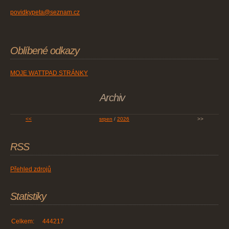
povidkypeta@seznam.cz
Oblíbené odkazy
MOJE WATTPAD STRÁNKY
Archiv
<<
srpen
/
2026
>>
RSS
Přehled zdrojů
Statistiky
Celkem:
444217