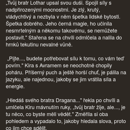
„Tvůj bratr Lothar upsal svou duši. Spojil síly s
nadpřirozenými mocnostmi. Je zlý, krutý,
vládychtivý a nezbyla v něm špetka lidské bytosti.
Špetka dobrého. Jeho černá magie, ho učinila
nesmrtelným a někomu takovému, se nemůžete
postavit." Stařena se na chvíli odmlčela a nalila do
hrnků tekutinu nevalné vůně.
„Pijte..., budete potřebovat sílu k tomu, co vám teď
povím." Kira s Avramem se neochotně chopily
poháru. Příšerný puch a ještě horší chuť, je pálila na
jazyku, ale najednou, jakoby se jim vrátila síla a
energie.
„Hledáš svého bratra Dragana..." řekla po chvíli a
umlčela Kiru mávnutím ruky, „tvůj bratr žije, ale..., je
tu něco, co byste měli vědět." Změřila si oba
pohledem a vypadalo to, jakoby hledala slova, proto
co jim chce sdělit.