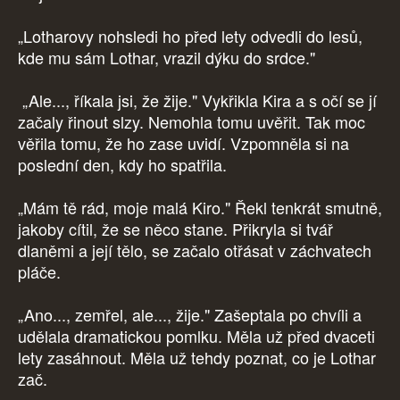
„Lotharovy nohsledi ho před lety odvedli do lesů,
kde mu sám Lothar, vrazil dýku do srdce."
„Ale..., říkala jsi, že žije." Vykřikla Kira a s očí se jí
začaly řinout slzy. Nemohla tomu uvěřit. Tak moc
věřila tomu, že ho zase uvidí. Vzpomněla si na
poslední den, kdy ho spatřila.
„Mám tě rád, moje malá Kiro." Řekl tenkrát smutně,
jakoby cítil, že se něco stane. Přikryla si tvář
dlaněmi a její tělo, se začalo otřásat v záchvatech
pláče.
„Ano..., zemřel, ale..., žije." Zašeptala po chvíli a
udělala dramatickou pomlku. Měla už před dvaceti
lety zasáhnout. Měla už tehdy poznat, co je Lothar
zač.