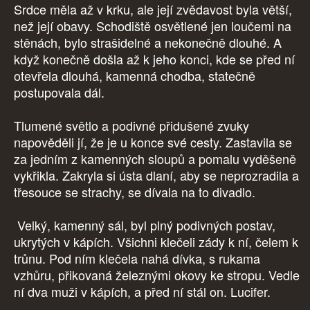
Srdce měla až v krku, ale její zvědavost byla větší,
než její obavy. Schodiště osvětlené jen loučemi na
stěnách, bylo strašidelné a nekonečně dlouhé. A
když konečně došla až k jeho konci, kde se před ní
otevřela dlouhá, kamenná chodba, statečně
postupovala dál.
Tlumené světlo a podivné přidušené zvuky
napověděli jí, že je u konce své cesty. Zastavila se
za jedním z kamenných sloupů a pomalu vyděšeně
vykřikla. Zakryla si ústa dlaní, aby se neprozradila a
třesouce se strachy, se dívala na to divadlo.
Velký, kamenný sál, byl plný podivných postav,
ukrytých v kápích. Všichni klečeli zády k ní, čelem k
trůnu. Pod ním klečela nahá dívka, s rukama
vzhůru, přikovaná železnými okovy ke stropu. Vedle
ní dva muži v kápích, a před ní stál on. Lucifer.