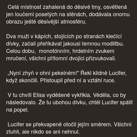
Celá místnost zahalená do děsivé tmy, osvětlená
jen loučemi posetých na stěnách, dodávala onomu
obrazu ještě děsivější atmosféru.
Dva muži v kápích, stojících po stranách klečící
dívky, začali přeříkávat jakousi temnou modlitbu.
Celou dobu, monotónním, hrdelním zvukem
mručení, všichni přítomní dvojici přizvukovali.
„Nyní zhyň v ohni pekelném!" Řekl klidně Lucifer,
když skončili. Přistoupil před ní a vztáhl ruce.
V tu chvíli Elisa vyděšeně vykřikla. Věděla, co by
následovalo. Že tu ubohou dívku, chtěl Lucifer spálit
na popel.
Lucifer se překvapeně otočil jejím směrem. Všichni
ztuhli, ale nikdo se ani nehnul.