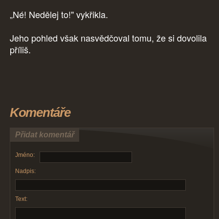
„Né! Nedělej to!" vykřikla.
Jeho pohled však nasvědčoval tomu, že si dovolila
příliš.
Komentáře
Přidat komentář
Jméno:
Nadpis:
Text: