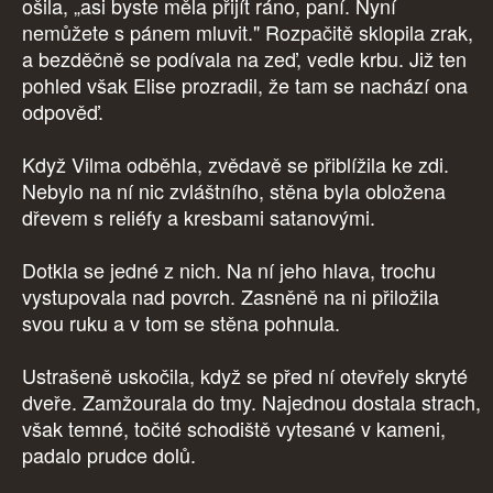
ošila, „asi byste měla přijít ráno, paní. Nyní
nemůžete s pánem mluvit." Rozpačitě sklopila zrak,
a bezděčně se podívala na zeď, vedle krbu. Již ten
pohled však Elise prozradil, že tam se nachází ona
odpověď.
Když Vilma odběhla, zvědavě se přiblížila ke zdi.
Nebylo na ní nic zvláštního, stěna byla obložena
dřevem s reliéfy a kresbami satanovými.
Dotkla se jedné z nich. Na ní jeho hlava, trochu
vystupovala nad povrch. Zasněně na ni přiložila
svou ruku a v tom se stěna pohnula.
Ustrašeně uskočila, když se před ní otevřely skryté
dveře. Zamžourala do tmy. Najednou dostala strach,
však temné, točité schodiště vytesané v kameni,
padalo prudce dolů.