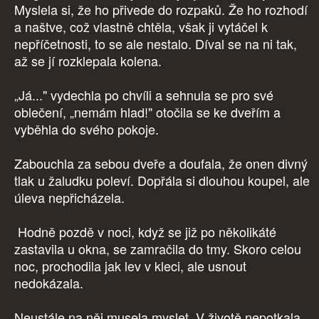
Myslela si, že ho přivede do rozpaků. Že ho rozhodí
a naštve, což vlastně chtěla, však ji vytáčel k
nepříčetnosti, to se ale nestalo. Díval se na ni tak,
až se jí rozklepala kolena.
„Já..." vydechla po chvíli a sehnula se pro své
oblečení, „nemám hlad!" otočila se ke dveřím a
vyběhla do svého pokoje.
Zabouchla za sebou dveře a doufala, že onen divný
tlak u žaludku poleví. Dopřála si dlouhou koupel, ale
úleva nepřicházela.
Hodně pozdě v noci, když se již po několikáté
zastavila u okna, se zamračila do tmy. Skoro celou
noc, prochodila jak lev v kleci, ale usnout
nedokázala.
Neustále na něj musela myslet. V životě nepotkala