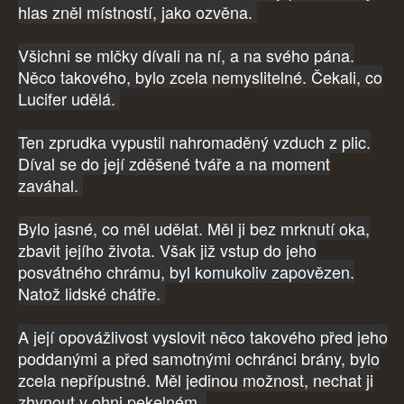
hlas zněl místností, jako ozvěna.
Všichni se mlčky dívali na ní, a na svého pána.
Něco takového, bylo zcela nemyslitelné. Čekali, co
Lucifer udělá.
Ten zprudka vypustil nahromaděný vzduch z plic.
Díval se do její zděšené tváře a na moment
zaváhal.
Bylo jasné, co měl udělat. Měl ji bez mrknutí oka,
zbavit jejího života. Však již vstup do jeho
posvátného chrámu, byl komukoliv zapovězen.
Natož lidské chátře.
A její opovážlivost vyslovit něco takového před jeho
poddanými a před samotnými ochránci brány, bylo
zcela nepřípustné. Měl jedinou možnost, nechat ji
zhynout v ohni pekelném.