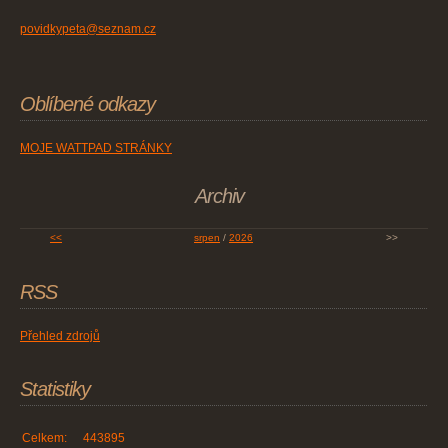
povidkypeta@seznam.cz
Oblíbené odkazy
MOJE WATTPAD STRÁNKY
Archiv
<<
srpen
/
2026
>>
RSS
Přehled zdrojů
Statistiky
Celkem:
443895