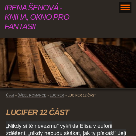
IRENA ŠENOVÁ -
KNIHA, OKNO PRO
FANTASII
Úvod
»
ĎÁBEL ROMANCE
»
LUCIFER
»
LUCIFER 12 ČÁST
LUCIFER 12 ČÁST
„Nikdy si tě nevezmu" vykřikla Elisa v euforii
zděšení, „nikdy nebudu skákat, jak ty pískáš!" Její