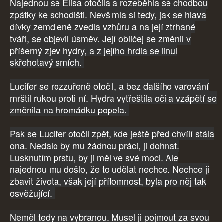
Najednou se Elisa otočila a rozeběhla se chodbou
zpátky ke schodišti. Nevšimla si tedy, jak se hlava
dívky zemdleně zvedla vzhůru a na její ztrhané
tváři, se objevil úsměv. Její obličej se změnil v
příšerný zjev hydry, a z jejího hrdla se linul
skřehotavý smích.
Lucifer se rozzuřeně otočil, a bez dalšího varování
mrštil rukou proti ní. Hydra vytřeštila oči a vzápětí se
změnila na hromádku popela.
Pak se Lucifer otočil zpět, kde ještě před chvílí stála
ona. Nedalo by mu žádnou práci, ji dohnat.
Lusknutím prstu, by ji měl ve své moci. Ale
najednou mu došlo, že to udělat nechce. Nechce ji
zbavit života, však její přítomnost, byla pro něj tak
osvěžující.
Neměl tedy na vybranou. Musel ji pojmout za svou