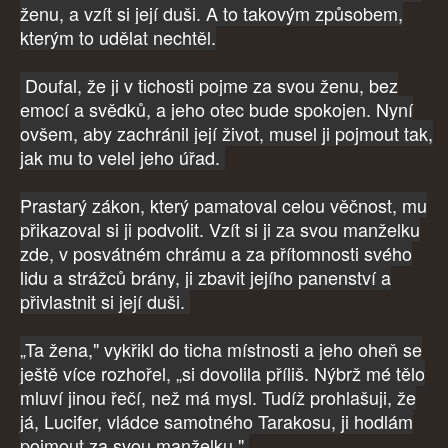
ženu, a vzít si její duši. A to takovým způsobem,
kterým to udělat nechtěl.
Doufal, že ji v tichosti pojme za svou ženu, bez
emocí a svědků, a jeho otec bude spokojen. Nyní
ovšem, aby zachránil její život, musel ji pojmout tak,
jak mu to velel jeho úřad.
Prastarý zákon, který pamatoval celou věčnost, mu
přikazoval si ji podvolit. Vzít si ji za svou manželku
zde, v posvátném chrámu a za přítomnosti svého
lidu a strážců brány, ji zbavit jejího panenství a
přivlastnit si její duši.
„Ta žena," vykřikl do ticha místnosti a jeho oheň se
ještě více rozhořel, „si dovolila příliš. Nýbrž mé tělo
mluví jinou řečí, než má mysl. Tudíž prohlašuji, že
já, Lucifer, vládce samotného Tarakosu, ji hodlám
pojmout za svou manželku."