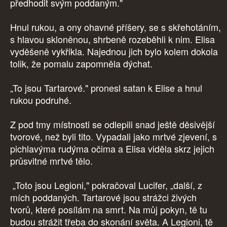
předhodit svým poddaným."
Hnul rukou, a ony ohavné příšery, se s skřehotáním,
s hlavou skloněnou, shrbeně rozeběhli k nim. Elisa
vyděšeně vykřikla. Najednou jich bylo kolem dokola
tolik, že pomalu zapomněla dýchat.
„To jsou Tartarové." pronesl satan k Elise a hnul
rukou podruhé.
Z pod tmy místnosti se odlepili snad ještě děsivější
tvorové, než byli tito. Vypadali jako mrtvé zjevení, s
pichlavýma rudýma očima a Elisa viděla skrz jejich
průsvitné mrtvé tělo.
„Toto jsou Legioni," pokračoval Lucifer, „další, z
mích poddaných. Tartarové jsou strážci živých
tvorů, které posílám na smrt. Na můj pokyn, tě tu
budou strážit třeba do skonání světa. A Legioni, tě