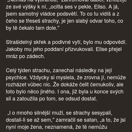
ze své výšky k ní, „ocitla ses v pekle, Eliso. A já,
jsem samotný vládce podsvětí. To co tu vidíš a z
čeho se třeseš strachy, je jen slabý odvar toho, co
by tě čekalo tam dole."
Strašidelný skřek a podivné vytí, bylo mu odpovědí.
Jakoby mu jeho poddaní přizvukovali. Elise přejel
mráz po zádech.
Celý týden strachu, zanechal následky na její
psychice. Vždycky si myslela, že zrovna jí, nemůže
rozházet vůbec nic. Že dokáže čelit čemukoliv, ale
toto bylo něco jiného. I ona, již byla u konce svých
sil a zatoužila po tom, se odsud dostat.
„I o mnoho silnější muži, se strachy sesypali,
dostali-li se až sem," zamračil se satan, „a to, že jsi
nyní moje žena, neznamená, že tě nemůžu