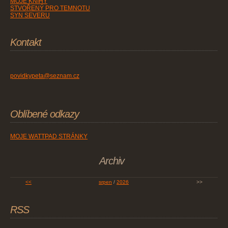
MOJE KNIHY
STVOŘENÝ PRO TEMNOTU
SYN SEVERU
Kontakt
povidkypeta@seznam.cz
Oblíbené odkazy
MOJE WATTPAD STRÁNKY
Archiv
<<
srpen
/
2026
>>
RSS