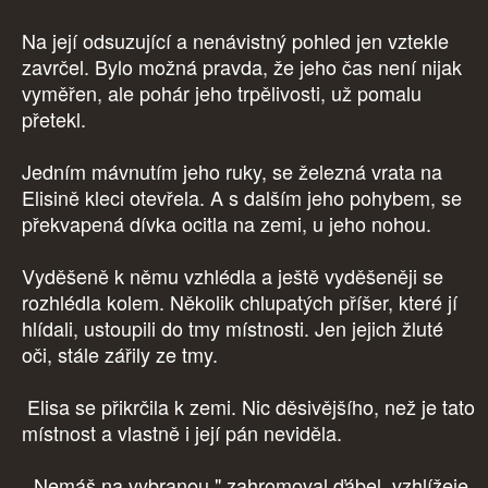
Na její odsuzující a nenávistný pohled jen vztekle
zavrčel. Bylo možná pravda, že jeho čas není nijak
vyměřen, ale pohár jeho trpělivosti, už pomalu
přetekl.
Jedním mávnutím jeho ruky, se železná vrata na
Elisině kleci otevřela. A s dalším jeho pohybem, se
překvapená dívka ocitla na zemi, u jeho nohou.
Vyděšeně k němu vzhlédla a ještě vyděšeněji se
rozhlédla kolem. Několik chlupatých příšer, které jí
hlídali, ustoupili do tmy místnosti. Jen jejich žluté
oči, stále zářily ze tmy.
Elisa se přikrčila k zemi. Nic děsivějšího, než je tato
místnost a vlastně i její pán neviděla.
„Nemáš na vybranou," zahromoval ďábel, vzhlížeje