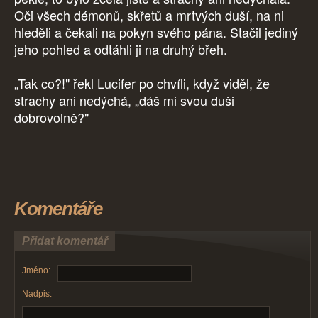
Oči všech démonů, skřetů a mrtvých duší, na ni
hleděli a čekali na pokyn svého pána. Stačil jediný
jeho pohled a odtáhli ji na druhý břeh.
„Tak co?!" řekl Lucifer po chvíli, když viděl, že
strachy ani nedýchá, „dáš mi svou duši
dobrovolně?"
Komentáře
Přidat komentář
Jméno:
Nadpis: