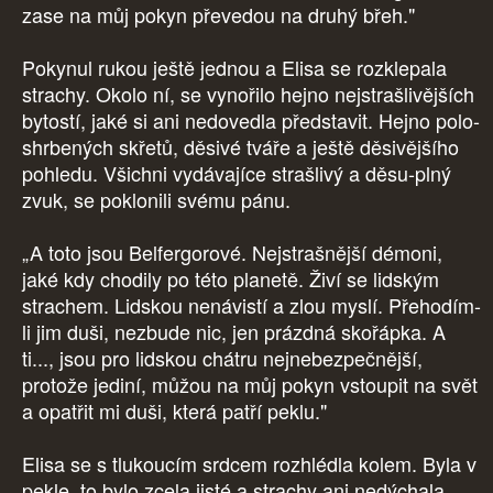
zase na můj pokyn převedou na druhý břeh."
Pokynul rukou ještě jednou a Elisa se rozklepala
strachy. Okolo ní, se vynořilo hejno nejstrašlivějších
bytostí, jaké si ani nedovedla představit. Hejno polo-
shrbených skřetů, děsivé tváře a ještě děsivějšího
pohledu. Všichni vydávajíce strašlivý a děsu-plný
zvuk, se poklonili svému pánu.
„A toto jsou Belfergorové. Nejstrašnější démoni,
jaké kdy chodily po této planetě. Živí se lidským
strachem. Lidskou nenávistí a zlou myslí. Přehodím-
li jim duši, nezbude nic, jen prázdná skořápka. A
ti..., jsou pro lidskou chátru nejnebezpečnější,
protože jediní, můžou na můj pokyn vstoupit na svět
a opatřit mi duši, která patří peklu."
Elisa se s tlukoucím srdcem rozhlédla kolem. Byla v
pekle, to bylo zcela jisté a strachy ani nedýchala.