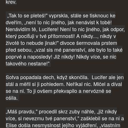
krev.
„Tak to se pleteš!" vyprskla, stále se tisknouc ke
dveřím, „není to nic jiného, jak nenávist k tobě!
Nenávidím tě, Lucifere! Není to nic jiného, jak odpor,
který pociťuji v tvé přítomnosti! A nikdy..., nikdy v
životě to nebude jinak!" divoce šermovala prstem
před sebou, „vzal sis mé panenství, ale bylo to také
poprvé a naposledy! Již nikdy! Nikdy více, se nic
takového nestane!"
Sotva popadala dech, když skončila. Lucifer ale jen
stál a měřil si ji pohledem. Neříkal nic. Mlčel a díval
se na ni. To ji ovšem překvapilo a nervózně se
ošila.
„Máš pravdu," procedil skrz zuby náhle, „již nikdy
více, si nevezmu tvé panenství," zašklebil se na ni a
Elise došla nesmyslnost jejího vyjádření, „vlastním