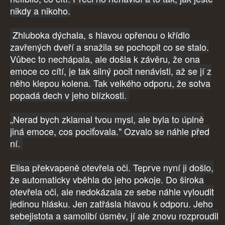
nikdy a nikoho.
Zhluboka dýchala, s hlavou opřenou o křídlo
zavřených dveří a snažila se pochopit co se stalo.
Vůbec to nechápala, ale došla k závěru, že ona
emoce co cítí, je tak silný pocit nenávisti, až se jí z
něho klepou kolena. Tak velkého odporu, že sotva
popadá dech v jeho blízkosti.
„Nerad bych zklamal tvou mysl, ale byla to úplně
jiná emoce, cos pociťovala." Ozvalo se náhle před
ní.
Elisa překvapeně otevřela oči. Teprve nyní ji došlo,
že automaticky vběhla do jeho pokoje. Do široka
otevřela oči, ale nedokázala ze sebe náhle vyloudit
jedinou hlásku. Jen zatřásla hlavou k odporu. Jeho
sebejistota a samolibí úsměv, jí ale znovu rozproudil