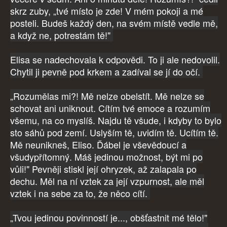
skrz zuby, „tvé místo je zde! V mém pokoji a mé
posteli. Budeš každý den, na svém místě vedle mě,
a když ne, potrestám tě!"
Elisa se nadechovala k odpovědi. To ji ale nedovolil.
Chytil ji pevně pod krkem a zadíval se jí do očí.
„Rozumělas mi?! Mě nelze obelstít. Mě nelze se
schovat ani uniknout. Cítím tvé emoce a rozumím
všemu, na co myslíš. Najdu tě všude, i kdyby to bylo
sto sáhů pod zemí. Uslyším tě, uvidím tě. Ucítím tě.
Mě neunikneš, Eliso. Ďábel je vševědoucí a
všudypřítomný. Máš jedinou možnost, být mi po
vůli!" Pevněji stiskl její ohryzek, až zalapala po
dechu. Měl na ní vztek za její vzpurnost, ale měl
vztek i na sebe za to, že něco cítí.
„Tvou jedinou povinností je..., obšťastnit mé tělo!"