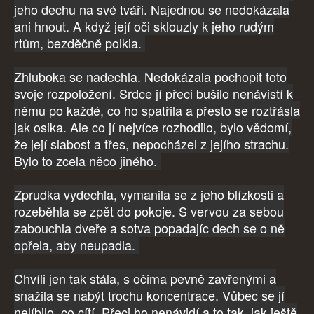
jeho dechu na své tváři. Najednou se nedokázala
ani hnout. A když její oči sklouzly k jeho rudým
rtům, bezděčně polkla.
Zhluboka se nadechla. Nedokázala pochopit toto
svoje rozpoložení. Srdce jí přeci bušilo nenávistí k
němu po každé, co ho spatřila a přesto se roztřásla
jak osika. Ale co jí nejvíce rozhodilo, bylo vědomí,
že její slabost a třes, nepocházel z jejího strachu.
Bylo to zcela něco jiného.
Zprudka vydechla, vymanila se z jeho blízkosti a
rozeběhla se zpět do pokoje. S vervou za sebou
zabouchla dveře a sotva popadajíc dech se o ně
opřela, aby neupadla.
Chvíli jen tak stála, s očima pevně zavřenými a
snažila se nabýt trochu koncentrace. Vůbec se jí
nelíbilo, co cítí. Přeci ho nenávidí a to tak, jak ještě