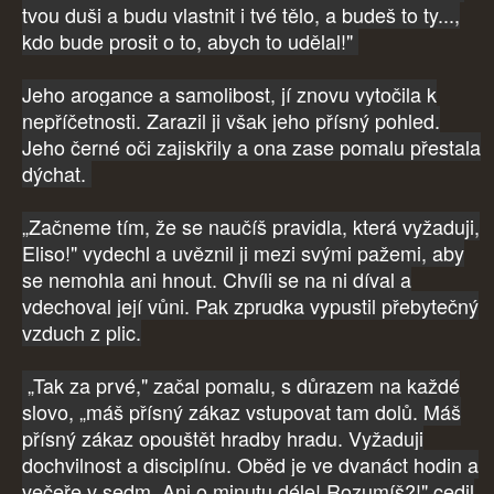
tvou duši a budu vlastnit i tvé tělo, a budeš to ty...,
kdo bude prosit o to, abych to udělal!"
Jeho arogance a samolibost, jí znovu vytočila k
nepříčetnosti. Zarazil ji však jeho přísný pohled.
Jeho černé oči zajiskřily a ona zase pomalu přestala
dýchat.
„Začneme tím, že se naučíš pravidla, která vyžaduji,
Eliso!" vydechl a uvěznil ji mezi svými pažemi, aby
se nemohla ani hnout. Chvíli se na ni díval a
vdechoval její vůni. Pak zprudka vypustil přebytečný
vzduch z plic.
„Tak za prvé," začal pomalu, s důrazem na každé
slovo, „máš přísný zákaz vstupovat tam dolů. Máš
přísný zákaz opouštět hradby hradu. Vyžaduji
dochvilnost a disciplínu. Oběd je ve dvanáct hodin a
večeře v sedm. Ani o minutu déle! Rozumíš?!" cedil