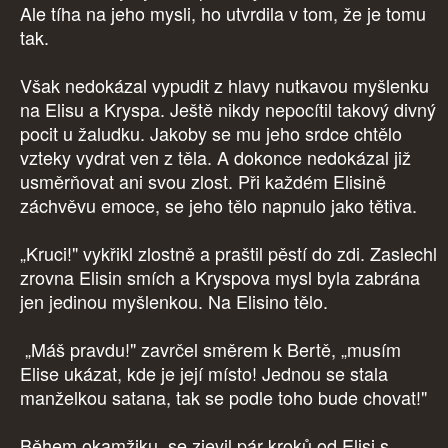
Ale tíha na jeho mysli, ho utvrdila v tom, že je tomu
tak.
Však nedokázal vypudit z hlavy nutkavou myšlenku
na Elisu a Kryspa. Ještě nikdy nepocítil takový divný
pocit u žaludku. Jakoby se mu jeho srdce chtělo
vzteky vydrat ven z těla. A dokonce nedokázal již
usměrňovat ani svou zlost. Při každém Elisině
záchvěvu emoce, se jeho tělo napnulo jako tětiva.
„Kruci!" vykřikl zlostně a praštil pěstí do zdi. Zaslechl
zrovna Elisin smích a Kryspova mysl byla zabrána
jen jedinou myšlenkou. Na Elisino tělo.
„Máš pravdu!" zavrčel směrem k Bertě, „musím
Elise ukázat, kde je její místo! Jednou se stala
manželkou satana, tak se podle toho bude chovat!"
Během okamžiku, se zjevil pár kroků od Elisi s