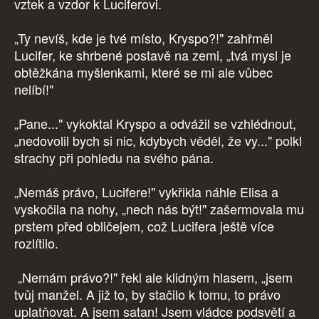
vztek a vzdor k Luciferovi.
„Ty nevíš, kde je tvé místo, Kryspo?!" zahřměl
Lucifer, ke shrbené postavě na zemi, „tvá mysl je
obtěžkána myšlenkami, které se mi ale vůbec
nelíbí!"
„Pane..." vykoktal Kryspo a odvážil se vzhlédnout,
„nedovolil bych si nic, kdybych věděl, že vy..." polkl
strachy při pohledu na svého pána.
„Nemáš právo, Lucifere!" vykřikla náhle Elisa a
vyskočila na nohy, „nech nás být!" zašermovala mu
prstem před obličejem, což Lucifera ještě více
rozlítilo.
„Nemám právo?!" řekl ale klidným hlasem, „jsem
tvůj manžel. A již to, by stačilo k tomu, to právo
uplatňovat. A jsem satan! Jsem vládce podsvětí a