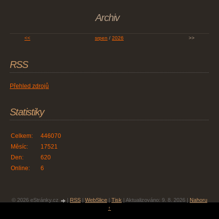
Archiv
<<
srpen
/
2026
>>
RSS
Přehled zdrojů
Statistiky
Celkem:
446070
Měsíc:
17521
Den:
620
Online:
6
© 2026 eStránky.cz
|
RSS
|
WebSlice
|
Tisk
|
Aktualizováno: 9. 8. 2026
|
Nahoru
↑