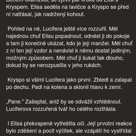
Kryspem. Elisa seděla na lavičce a Kryspo se před
ní natřásal, jak nadržený kohout.
Pohled na ně, Lucifera ještě více rozzuřil. Měl
najednou chuť Elisu popadnout, odnést ji do pokoje
a tam ji konečně ukázat, kdo je její manžel. Měl chuť
z ní ten její vzdor a nenávist k němu dostat jediným,
možným způsobem. Měl chuť ji šukat tak dlouho,
dokud by se nerozpustila v jeho rukách.
Kryspo si všiml Lucifera jako první. Zbledl a zalapal
po dechu. Padl na kolena a sklonil hlavu k zemi.
„Pane." Zašeptal, aniž by se odvážil vzhlédnout.
Luciferova rozzuřená tvář ho celého roztřásla.
I Elisa překvapeně vytřeštila oči. Její prvotní reakce
bylo zděšení a pocit výčitek, ale vzápětí ho vystřídal