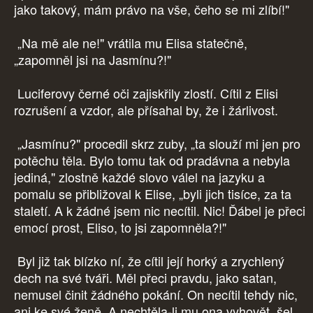
jako takový, mám právo na vše, čeho se mi zlíbí!"
„Na mě ale ne!" vrátila mu Elisa statečně,
„zapomněl jsi na Jasmínu?!"
Luciferovy černé oči zajiskřily zlostí. Cítil z Elisi
rozrušení a vzdor, ale přísahal by, že i žárlivost.
„Jasmínu?" procedil skrz zuby, „ta slouží mi jen pro
potěchu těla. Bylo tomu tak od pradávna a nebyla
jediná," zlostně každé slovo válel na jazyku a
pomalu se přibližoval k Elise, „byli jich tisíce, za ta
staletí. A k žádné jsem nic necítil. Nic! Ďábel je přeci
emocí prost, Eliso, to jsi zapomněla?!"
Byl již tak blízko ní, že cítil její horký a zrychlený
dech na své tváři. Měl přeci pravdu, jako satan,
nemusel činit žádného pokání. On necítil tehdy nic,
ani ke své ženě. A nechtěla-li mu ona vyhovět, šel