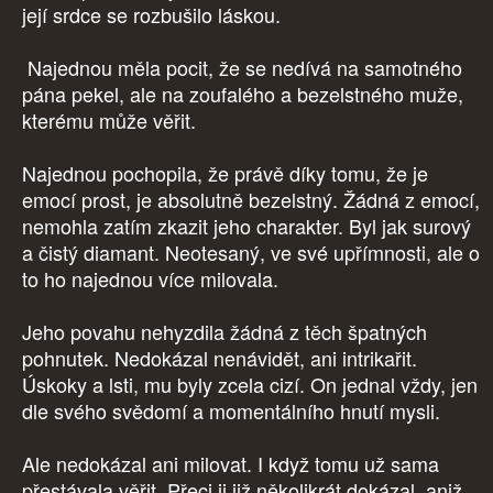
její srdce se rozbušilo láskou.
Najednou měla pocit, že se nedívá na samotného
pána pekel, ale na zoufalého a bezelstného muže,
kterému může věřit.
Najednou pochopila, že právě díky tomu, že je
emocí prost, je absolutně bezelstný. Žádná z emocí,
nemohla zatím zkazit jeho charakter. Byl jak surový
a čistý diamant. Neotesaný, ve své upřímnosti, ale o
to ho najednou více milovala.
Jeho povahu nehyzdila žádná z těch špatných
pohnutek. Nedokázal nenávidět, ani intrikařit.
Úskoky a lsti, mu byly zcela cizí. On jednal vždy, jen
dle svého svědomí a momentálního hnutí mysli.
Ale nedokázal ani milovat. I když tomu už sama
přestávala věřit. Přeci ji již několikrát dokázal, aniž