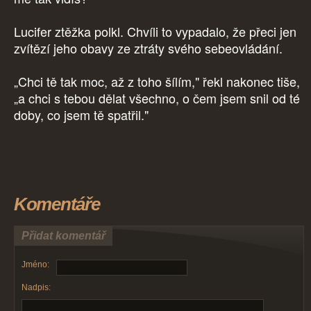
Lucifer ztěžka polkl. Chvíli to vypadalo, že přeci jen
zvítězí jeho obavy ze ztráty svého sebeovládání.
„Chci tě tak moc, až z toho šílím," řekl nakonec tiše,
„a chci s tebou dělat všechno, o čem jsem snil od té
doby, co jsem tě spatřil."
Komentáře
Přidat komentář
Jméno:
Nadpis: