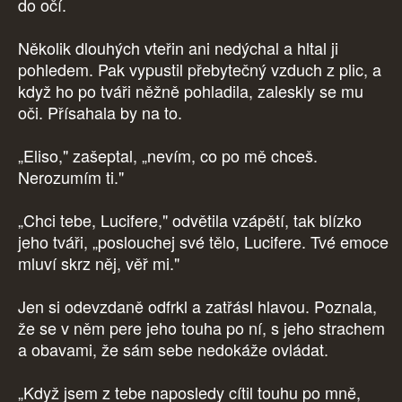
do očí.
Několik dlouhých vteřin ani nedýchal a hltal ji
pohledem. Pak vypustil přebytečný vzduch z plic, a
když ho po tváři něžně pohladila, zaleskly se mu
oči. Přísahala by na to.
„Eliso," zašeptal, „nevím, co po mě chceš.
Nerozumím ti."
„Chci tebe, Lucifere," odvětila vzápětí, tak blízko
jeho tváři, „poslouchej své tělo, Lucifere. Tvé emoce
mluví skrz něj, věř mi."
Jen si odevzdaně odfrkl a zatřásl hlavou. Poznala,
že se v něm pere jeho touha po ní, s jeho strachem
a obavami, že sám sebe nedokáže ovládat.
„Když jsem z tebe naposledy cítil touhu po mně,