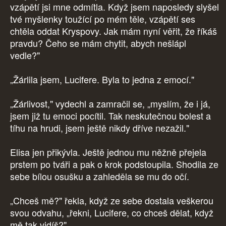
vzápětí jsi mne odmítla. Když jsem naposledy slyšel
tvé myšlenky toužící po mém těle, vzápětí ses
chtěla oddat Kryspovy. Jak mám nyní věřit, že říkáš
pravdu? Čeho se mám chytit, abych nešlápl
vedle?"
„Žárlila jsem, Lucifere. Byla to jedna z emocí."
„Žárlivost," vydechl a zamračil se, „myslím, že i já,
jsem již tu emoci pocítil. Tak neskutečnou bolest a
tíhu na hrudi, jsem ještě nikdy dříve nezažil."
Elisa jen přikývla. Ještě jednou mu něžně přejela
prstem po tváři a pak o krok podstoupila. Shodila ze
sebe bílou osušku a zahleděla se mu do očí.
„Chceš mě?" řekla, když ze sebe dostala veškerou
svou odvahu, „řekni, Lucifere, co chceš dělat, když
mě tak vidíš?"