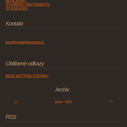
MOJE KNIHY
STVOŘENÝ PRO TEMNOTU
SYN SEVERU
Kontakt
povidkypeta@seznam.cz
Oblíbené odkazy
MOJE WATTPAD STRÁNKY
Archiv
<<
srpen
/
2026
>>
RSS