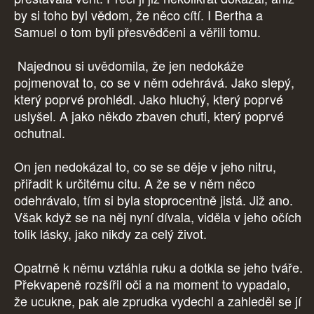
by si toho byl vědom, že něco cítí. I Bertha a
Samuel o tom byli přesvědčeni a věřili tomu.
Najednou si uvědomila, že jen nedokáže
pojmenovat to, co se v něm odehrává. Jako slepý,
který poprvé prohlédl. Jako hluchý, který poprvé
uslyšel. A jako někdo zbaven chuti, který poprvé
ochutnal.
On jen nedokázal to, co se se děje v jeho nitru,
přiřadit k určitému citu. A že se v něm něco
odehrávalo, tím si byla stoprocentně jistá. Již ano.
Však když se na něj nyní dívala, viděla v jeho očích
tolik lásky, jako nikdy za celý život.
Opatrně k němu vztáhla ruku a dotkla se jeho tváře.
Překvapeně rozšířil oči a na moment to vypadalo,
že ucukne, pak ale zprudka vydechl a zahleděl se jí