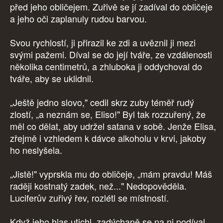
před jeho obličejem. Zuřivě se jí zadíval do obličeje
a jeho oči zaplanuly rudou barvou.
Svou rychlostí, ji přirazil ke zdi a uvěznil ji mezi
svými pažemi. Díval se do její tváře, ze vzdálenosti
několika centimetrů, a zhluboka ji oddychoval do
tváře, aby se uklidnil.
„Ještě jedno slovo," cedil skrz zuby téměř rudý
zlostí, „a neznám se, Eliso!" Byl tak rozzuřený, že
měl co dělat, aby udržel satana v sobě. Jenže Elisa,
zřejmě i vzhledem k dávce alkoholu v krvi, jakoby
ho neslyšela.
„Jistě!" vyprskla mu do obličeje, „mám pravdu! Máš
raději kostnatý zadek, než..." Nedopověděla.
Luciferův zuřivý řev, rozlétl se místností.
Když jeho hlas utichl, zadýchaně se na ni podíval.