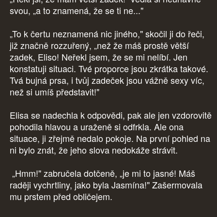
svou, „a to znamená, že se ti ne..."
„To k čertu neznamená nic jiného," skočil ji do řeči,
již značně rozzuřený, „než že máš prostě větší
zadek, Eliso! Neřekl jsem, že se mi nelíbí. Jen
konstatuji situaci. Tvé proporce jsou zkrátka takové.
Tvá bujná prsa, i tvůj zadeček jsou vážně sexy víc,
než si umíš představit!"
Elisa se nadechla k odpovědi, pak ale jen vzdorovitě
pohodila hlavou a uraženě si odfrkla. Ale ona
situace, ji zřejmě nedalo pokoje. Na první pohled na
ni bylo znát, že jeho slova nedokáže strávit.
„Hmm!" zabručela dotčeně, „je mi to jasné! Máš
raději vychrtliny, jako byla Jasmína!" Zašermovala
mu prstem před obličejem.