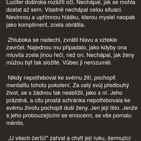
Lucifer doširoka rozšířil oči. Nechápal, jak se mohla
dostat až sem. Vlastně nechápal celou situaci.
Nevinnou a upřímnou hlášku, kterou myslel naopak
jako kompliment, zcela obrátila.
Zhluboka se nadechl, zvrátil hlavu a vztekle
zavrčel. Najednou mu připadalo, jako kdyby ona
mluvila zcela jinou řečí, než on. Nechápal, jak ženy
můžou být tak složité. Vůbec ji nerozuměl.
Nikdy nepotřeboval ke svému žití, pochopit
mentalitu tohoto pokolení. Za celý svůj předlouhý
život, se s žádnou tak nesblížil, jako s ní. Jeho
prázdná, a citu prostá schránka nepotřebovala ke
svému životu pochopit duši ženy. Jen její tělo. Jenže
s jeho probouzejícími se emocemi, se vše pomalu
měnilo.
„U všech čertů!" zařval a chytl její ruku, šermující