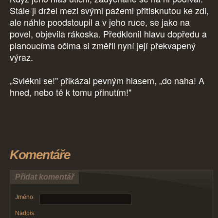
Stále ji držel mezi svými pažemi přitisknutou ke zdi,
ale náhle poodstoupil a v jeho ruce, se jako na
povel, objevila rákoska. Předklonil hlavu dopředu a
planoucíma očima si změřil nyní její překvapený
výraz.
„Svlékni se!" přikázal pevným hlasem, „do naha! A
hned, nebo tě k tomu přinutím!"
Komentáře
Přidat komentář
Jméno:
Nadpis: