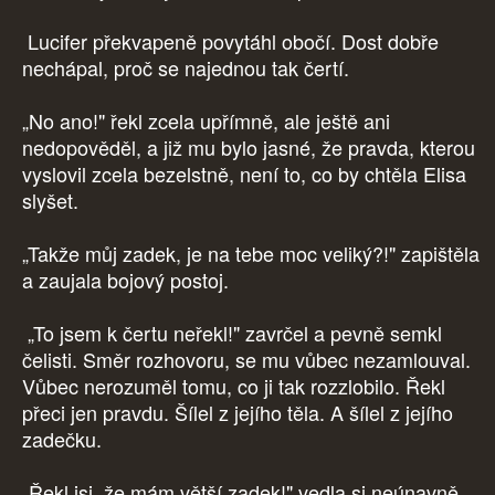
Lucifer překvapeně povytáhl obočí. Dost dobře
nechápal, proč se najednou tak čertí.
„No ano!" řekl zcela upřímně, ale ještě ani
nedopověděl, a již mu bylo jasné, že pravda, kterou
vyslovil zcela bezelstně, není to, co by chtěla Elisa
slyšet.
„Takže můj zadek, je na tebe moc veliký?!" zapištěla
a zaujala bojový postoj.
„To jsem k čertu neřekl!" zavrčel a pevně semkl
čelisti. Směr rozhovoru, se mu vůbec nezamlouval.
Vůbec nerozuměl tomu, co ji tak rozzlobilo. Řekl
přeci jen pravdu. Šílel z jejího těla. A šílel z jejího
zadečku.
„Řekl jsi, že mám větší zadek!" vedla si neúnavně