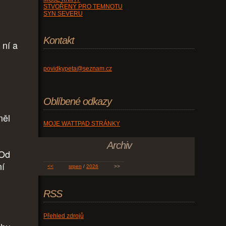
STVOŘENÝ PRO TEMNOTU
SYN SEVERU
Kontakt
 ní a
povidkypeta@seznam.cz
Oblíbené odkazy
měl
MOJE WATTPAD STRÁNKY
Archiv
 Od
ní
<<
srpen
/
2026
>>
RSS
Přehled zdrojů