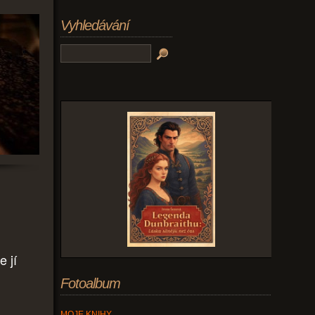
Vyhledávání
e jí
Fotoalbum
MOJE KNIHY