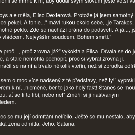
lonil se mírně k ní, aby dodal svým slovům ještě větší v
 bys ale měla, Eliso Dexterová. Protože já jsem samotný
dce pekel. A tohle..." mávl rukou okolo sebe, „je Tarakos.
otné peklo. Zde se nachází brána do podsvětí. A já..., 
o vládcem. Nejvyšším soudcem. Bohem smrti."
e proč..., proč zrovna já?" vykoktala Elisa. Dívala se do 
e, a stále nemohla pochopit, proč si vybral zrovna jí.
ačil se na ní a trvalo několik vteřin, než si zprudka odfr
jsem o moc více nadšený z té představy, než ty!" vyprskl
rem k ní, „nicméně, ber to jako holý fakt! Staneš se mou
u, ať se ti to líbí, nebo ne!" Změřil si ji naštvaným
ledem.
ec se mu její odmítání nelíbilo. Ještě se mu nestalo, ab
aká žena odmítla. Jeho. Satana.