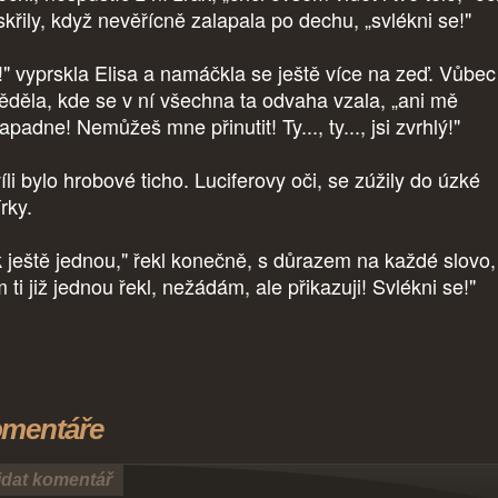
skřily, když nevěřícně zalapala po dechu, „svlékni se!"
!" vyprskla Elisa a namáčkla se ještě více na zeď. Vůbec
ěděla, kde se v ní všechna ta odvaha vzala, „ani mě
padne! Nemůžeš mne přinutit! Ty..., ty..., jsi zvrhlý!"
li bylo hrobové ticho. Luciferovy oči, se zúžily do úzké
írky.
k ještě jednou," řekl konečně, s důrazem na každé slovo,
 ti již jednou řekl, nežádám, ale přikazuji! Svlékni se!"
mentáře
idat komentář