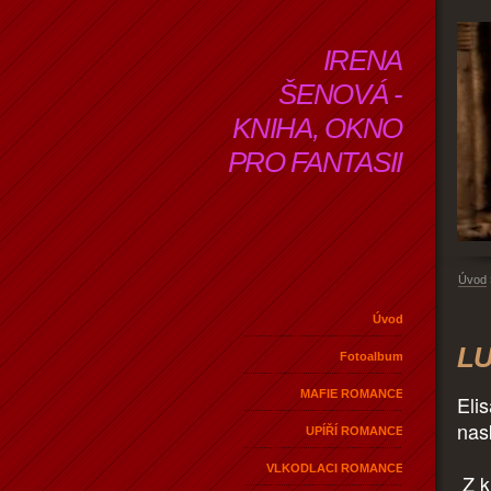
IRENA
ŠENOVÁ -
KNIHA, OKNO
PRO FANTASII
Úvod
Úvod
LU
Fotoalbum
MAFIE ROMANCE
Elis
nask
UPÍŘÍ ROMANCE
VLKODLACI ROMANCE
Z k