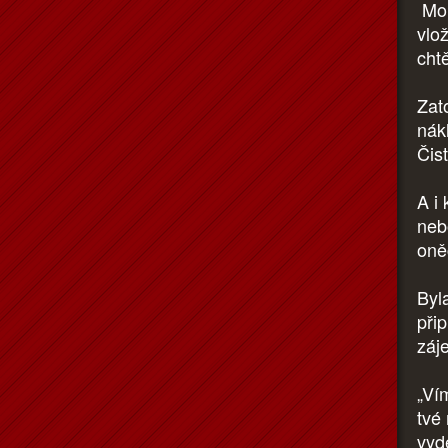
Mohl
vlo
cht
Zato
nák
Čis
A i
neb
oně
Byla
při
záj
„Ví
tvé
vyde