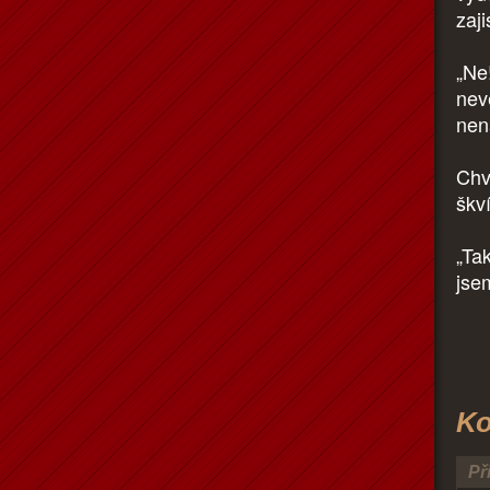
zaji
„Ne
nev
nena
Chví
škv
„Ta
jsem
Ko
Př