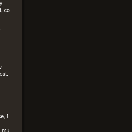
vy
t, co
í
e
vost.
e, i
či mu