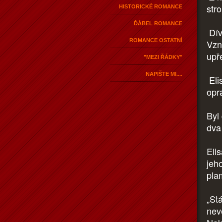
stro
HISTORICKÉ ROMANCE
ĎÁBEL ROMANCE
Díva
ROMANCE OSTATNÍ
Vzn
upř
"MEZI ŘÁDKY"
NAPIŠTE MI....
Eli
opr
Byl
dva
Eli
jeh
pla
„St
nev