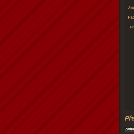
Jmé
Nad
Text
Př
Zatím