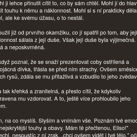
 ji lehce přinutit cítit to, co by sám chtěl. Mohl jí do hla
žit touhu k němu a náklonnost. Mohl si s ní prakticky děla
ěl, ale ke svému úžasu, o to nestál.
užil již od prvního okamžiku, co jí spatřil po tom, aby jej
lonnost sálala z její duše. Však její duše byla výjimečná.
tá a neposkvrněná.
 když poznal, že se snaží prezentovat coby ostřílená a
ojácná dívka, třásla se před ním strachy. Ovšem směsic
ch rysů, zdála se mu přitažlivá a vzbudilo to jeho zvěda
 tak křehká a zranitelná, a přesto cítil, že kdykoliv
pravena mu vzdorovat. A to, ještě více prohloubilo jeho
em.
m, na co myslíš. Slyším a vnímám vše. Poznám tvé emoc
 nejskrytější touhy a obavy. Mám tě přečtenou, Eliso!"
chl, nespustíc z ní zrak, „chci ovšem vidět i tvé tělo," o