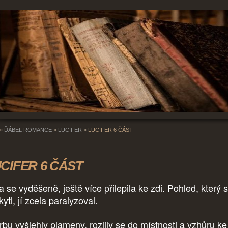
»
ĎÁBEL ROMANCE
»
LUCIFER
»
LUCIFER 6 ČÁST
CIFER 6 ČÁST
a se vyděšeně, ještě více přilepila ke zdi. Pohled, který s
ytl, jí zcela paralyzoval.
rbu vyšlehly plameny, rozlily se do místnosti a vzhůru ke