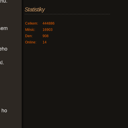
áhu.
Statistiky
Celkem:
444886
jsem
Měsíc:
16903
Den:
908
Online:
14
jeho
kl.
y ho