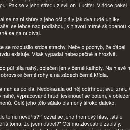
pu. Pak se v jeho středu zjevil on. Lucifer. Vládce pekel.
l se na ni shůry a jeho oči plály jak dva rudé uhlíky.
ášel se lehce nad podlahou, s hlavou mírně sklopenou k
eně se na ní díval.
se se rozbušilo srdce strachy. Nebylo pochyb, že ďábel
avdu existuje. Však vypadal nebezpečně a hrozivě.
 do půl těla nahý, oblečen jen v černé kalhoty. Na hlavě 
 obrovské černé rohy a na zádech černá křídla.
sa nahlas polkla. Nedokázala od něj odtrhnout svůj zrak.
o nahé, vypracované hrudi lesknoucí se potem, v obleže
menů. Celé jeho tělo sálalo plameny široko daleko.
ále tomu nevěříš?!" ozval se jeho hromový hlas, „stále
ěříš tomu, že jsem ďábel?" Oči mu zlověstně zaplály.