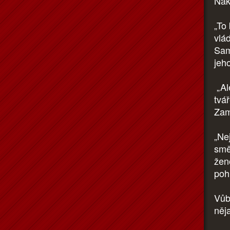
Nak
„To
vlá
Sam
jeh
„Al
tvář
Zamr
„Ne
smě
ženo
poh
Vůb
něj