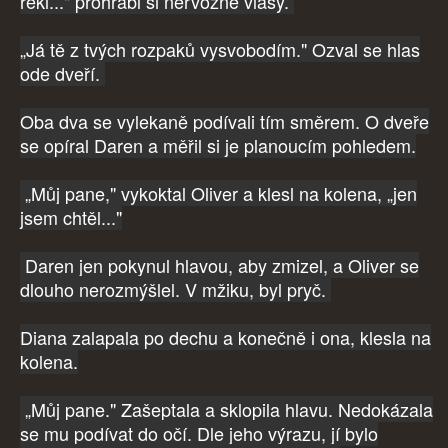
řekl..." prohrábl si nervózně vlasy.
„Já tě z tvých rozpaků vysvobodím." Ozval se hlas
ode dveří.
Oba dva se vylekaně podívali tím směrem. O dveře
se opíral Daren a měřil si je planoucím pohledem.
„Můj pane," vykoktal Oliver a klesl na kolena, „jen
jsem chtěl..."
Daren jen pokynul hlavou, aby zmizel, a Oliver se
dlouho nerozmýšlel. V mžiku, byl pryč.
Diana zalapala po dechu a konečně i ona, klesla na
kolena.
„Můj pane." Zašeptala a sklopila hlavu. Nedokázala
se mu podívat do očí. Dle jeho výrazu, jí bylo