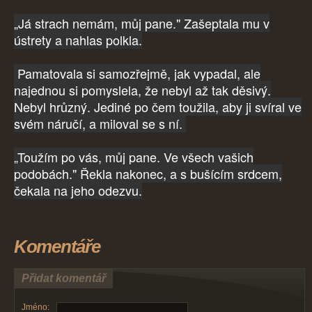
„Já strach nemám, můj pane." Zašeptala mu v
ústrety a nahlas polkla.
Pamatovala si samozřejmě, jak vypadal, ale
najednou si pomyslela, že nebyl až tak děsivý.
Nebyl hrůzný. Jediné po čem toužila, aby ji svíral ve
svém náručí, a miloval se s ní.
„Toužím po vás, můj pane. Ve všech vašich
podobách." Řekla nakonec, a s bušícím srdcem,
čekala na jeho odezvu.
Komentáře
Přidat komentář
Jméno: