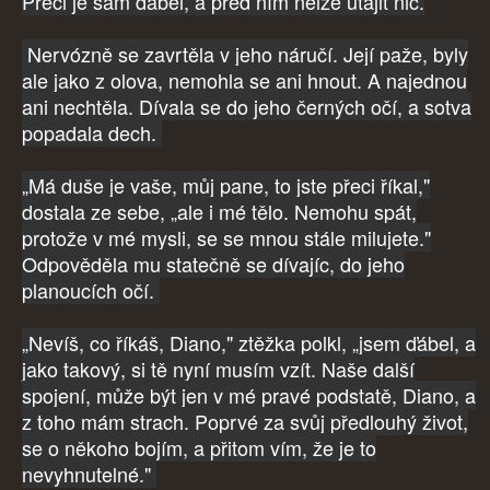
Přeci je sám ďábel, a před ním nelze utajit nic.
Nervózně se zavrtěla v jeho náručí. Její paže, byly
ale jako z olova, nemohla se ani hnout. A najednou
ani nechtěla. Dívala se do jeho černých očí, a sotva
popadala dech.
„Má duše je vaše, můj pane, to jste přeci říkal,"
dostala ze sebe, „ale i mé tělo. Nemohu spát,
protože v mé mysli, se se mnou stále milujete."
Odpověděla mu statečně se dívajíc, do jeho
planoucích očí.
„Nevíš, co říkáš, Diano," ztěžka polkl, „jsem ďábel, a
jako takový, si tě nyní musím vzít. Naše další
spojení, může být jen v mé pravé podstatě, Diano, a
z toho mám strach. Poprvé za svůj předlouhý život,
se o někoho bojím, a přitom vím, že je to
nevyhnutelné."