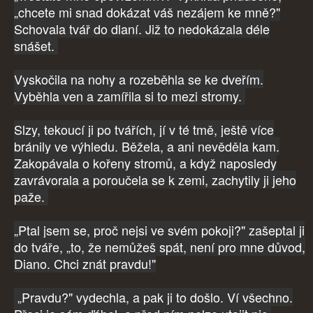
„chcete mi snad dokázat váš nezájem ke mně?"
Schovala tvář do dlaní. Již to nedokázala déle
snášet.
Vyskočila na nohy a rozeběhla se ke dveřím.
Vyběhla ven a zamířila si to mezi stromy.
Slzy, tekoucí ji po tvářích, jí v té tmě, ještě více
bránily ve výhledu. Běžela, a ani nevěděla kam.
Zakopávala o kořeny stromů, a když naposledy
zavrávorala a poroučela se k zemi, zachytily ji jeho
paže.
„Ptal jsem se, proč nejsi ve svém pokoji?" zašeptal ji
do tváře, „to, že nemůžeš spát, není pro mne důvod,
Diano. Chci znát pravdu!"
„Pravdu?" vydechla, a pak ji to došlo. Ví všechno.