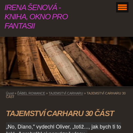
IRENA ŠENOVÁ -
KNIHA, OKNO PRO
FANTASII
Úvod
»
ĎÁBEL ROMANCE
»
TAJEMSTVÍ CARHARU
»
TAJEMSTVÍ CARHARU 30
ČÁST
TAJEMSTVÍ CARHARU 30 ČÁST
„No, Diano," vydechl Oliver, „totiž..., jak bych ti to