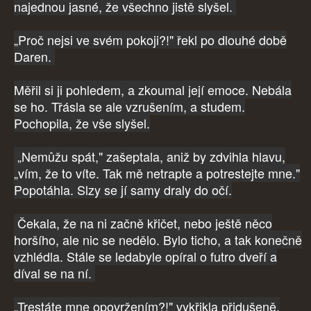
najednou jasné, že všechno jistě slyšel.
„Proč nejsi ve svém pokoji?!" řekl po dlouhé době
Daren.
Měřil si ji pohledem, a zkoumal její emoce. Nebála
se ho. Třásla se ale vzrušením, a studem.
Pochopila, že vše slyšel.
„Nemůžu spát," zašeptala, aniž by zdvihla hlavu,
„vím, že to víte. Tak mě netrapte a potrestejte mne."
Popotáhla. Slzy se jí samy draly do očí.
Čekala, že na ni začně křičet, nebo ještě něco
horšího, ale nic se nedělo. Bylo ticho, a tak konečně
vzhlédla. Stále se ledabyle opíral o futro dveří a
díval se na ní.
„Trestáte mne opovržením?!" vykřikla přidušeně,