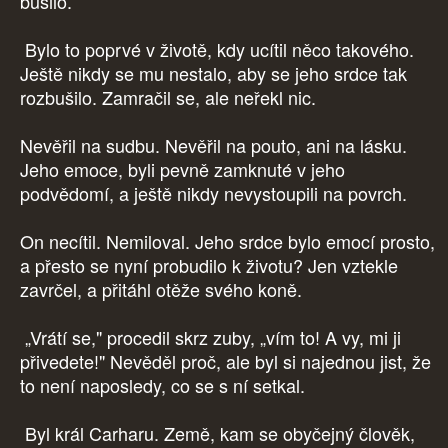
bušilo.
Bylo to poprvé v životě, kdy ucítil něco takového.
Ještě nikdy se mu nestalo, aby se jeho srdce tak
rozbušilo. Zamračil se, ale neřekl nic.
Nevěřil na sudbu. Nevěřil na pouto, ani na lásku.
Jeho emoce, byli pevně zamknuté v jeho
podvědomí, a ještě nikdy nevystoupili na povrch.
On necítil. Nemiloval. Jeho srdce bylo emocí prosto,
a přesto se nyní probudilo k životu? Jen vztekle
zavrčel, a přitáhl otěže svého koně.
„Vrátí se," procedil skrz zuby, „vím to! A vy, mi ji
přivedete!" Nevěděl proč, ale byl si najednou jist, že
to není naposledy, co se s ní setkal.
Byl král Carharu. Země, kam se obyčejný člověk,