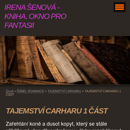
IRENA ŠENOVÁ -
KNIHA, OKNO PRO
FANTASII
Úvod
»
ĎÁBEL ROMANCE
»
TAJEMSTVÍ CARHARU
»
TAJEMSTVÍ CARHARU 1
ČÁST
TAJEMSTVÍ CARHARU 1 ČÁST
Zařehtání koně a dusot kopyt, který se stále