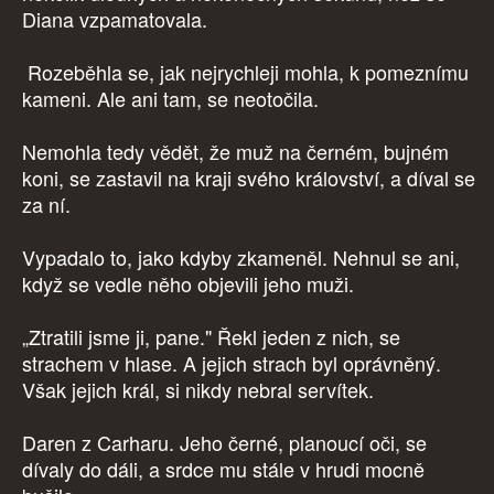
Diana vzpamatovala.
Rozeběhla se, jak nejrychleji mohla, k pomeznímu
kameni. Ale ani tam, se neotočila.
Nemohla tedy vědět, že muž na černém, bujném
koni, se zastavil na kraji svého království, a díval se
za ní.
Vypadalo to, jako kdyby zkameněl. Nehnul se ani,
když se vedle něho objevili jeho muži.
„Ztratili jsme ji, pane." Řekl jeden z nich, se
strachem v hlase. A jejich strach byl oprávněný.
Však jejich král, si nikdy nebral servítek.
Daren z Carharu. Jeho černé, planoucí oči, se
dívaly do dáli, a srdce mu stále v hrudi mocně