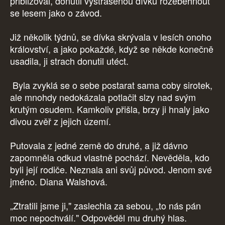
přibližoval, donutil vystrašenou dívku rozeběhnout
se lesem jako o závod.
Již několik týdnů, se dívka skrývala v lesích onoho
království, a jako pokaždé, když se někde konečně
usadila, ji strach donutil utéct.
Byla zvyklá se o sebe postarat sama coby sirotek,
ale mnohdy nedokázala potlačit slzy nad svým
krutým osudem. Kamkoliv přišla, brzy ji hnaly jako
divou zvěř z jejich území.
Putovala z jedné země do druhé, a již dávno
zapomněla odkud vlastně pochází. Nevěděla, kdo
byli její rodiče. Neznala ani svůj původ. Jenom své
jméno. Diana Walshová.
„Ztratili jsme ji," zaslechla za sebou, „to nás pán
moc nepochválí." Odpověděl mu druhý hlas.