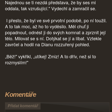
Najednou se ti nezdá představa, že by ses mi
oddala, tak vzrušující." Vydechl a zamračil se.
I přesto, že byl ve své prvotní podobě, po ní toužil.
A to tak moc, až ho to vyděsilo. Měl chuť ji
popadnout, odnést ji do svých komnat a zprznit její
tělo. Milovat se s ní. Dotýkat se jí a líbat. Vztekle
zavrčel a hodil na Dianu rozzuřený pohled.
„Běž!" vykřikl, „utíkej! Zmiz! A to dřív, než si to
rozmyslím!"
Komentáře
Přidat komentář