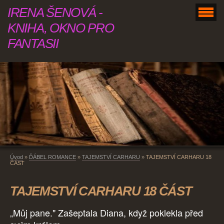
IRENA ŠENOVÁ -
KNIHA, OKNO PRO
FANTASII
Úvod
»
ĎÁBEL ROMANCE
»
TAJEMSTVÍ CARHARU
»
TAJEMSTVÍ CARHARU 18
ČÁST
TAJEMSTVÍ CARHARU 18 ČÁST
„Můj pane." Zašeptala Diana, když poklekla před