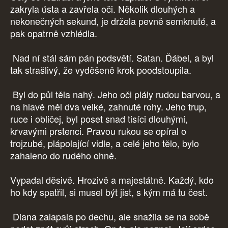
zakryla ústa a zavřela oči. Několik dlouhých a
nekonečných sekund, je držela pevně semknuté, a
pak opatrně vzhlédla.
Nad ní stál sám pán podsvětí. Satan. Ďábel, a byl
tak strašlivý, že vyděšeně krok poodstoupila.
Byl do půl těla nahý. Jeho oči plály rudou barvou, a
na hlavě měl dva velké, zahnuté rohy. Jeho trup,
ruce i obličej, byl poset snad tisíci dlouhými,
krvavými prstenci. Pravou rukou se opíral o
trojzubé, plápolající vidle, a celé jeho tělo, bylo
zahaleno do rudého ohně.
Vypadal děsivě. Hrozivě a majestátně. Každý, kdo
ho kdy spatřil, si musel být jist, s kým má tu čest.
Diana zalapala po dechu, ale snažila se na sobě