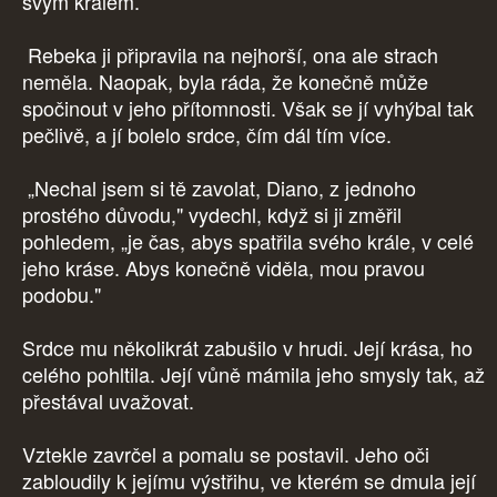
svým králem.
Rebeka ji připravila na nejhorší, ona ale strach
neměla. Naopak, byla ráda, že konečně může
spočinout v jeho přítomnosti. Však se jí vyhýbal tak
pečlivě, a jí bolelo srdce, čím dál tím více.
„Nechal jsem si tě zavolat, Diano, z jednoho
prostého důvodu," vydechl, když si ji změřil
pohledem, „je čas, abys spatřila svého krále, v celé
jeho kráse. Abys konečně viděla, mou pravou
podobu."
Srdce mu několikrát zabušilo v hrudi. Její krása, ho
celého pohltila. Její vůně mámila jeho smysly tak, až
přestával uvažovat.
Vztekle zavrčel a pomalu se postavil. Jeho oči
zabloudily k jejímu výstřihu, ve kterém se dmula její