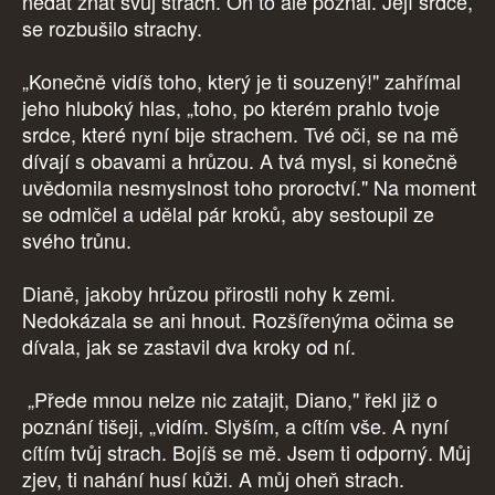
nedat znát svůj strach. On to ale poznal. Její srdce,
se rozbušilo strachy.
„Konečně vidíš toho, který je ti souzený!" zahřímal
jeho hluboký hlas, „toho, po kterém prahlo tvoje
srdce, které nyní bije strachem. Tvé oči, se na mě
dívají s obavami a hrůzou. A tvá mysl, si konečně
uvědomila nesmyslnost toho proroctví." Na moment
se odmlčel a udělal pár kroků, aby sestoupil ze
svého trůnu.
Dianě, jakoby hrůzou přirostli nohy k zemi.
Nedokázala se ani hnout. Rozšířenýma očima se
dívala, jak se zastavil dva kroky od ní.
„Přede mnou nelze nic zatajit, Diano," řekl již o
poznání tišeji, „vidím. Slyším, a cítím vše. A nyní
cítím tvůj strach. Bojíš se mě. Jsem ti odporný. Můj
zjev, ti nahání husí kůži. A můj oheň strach.