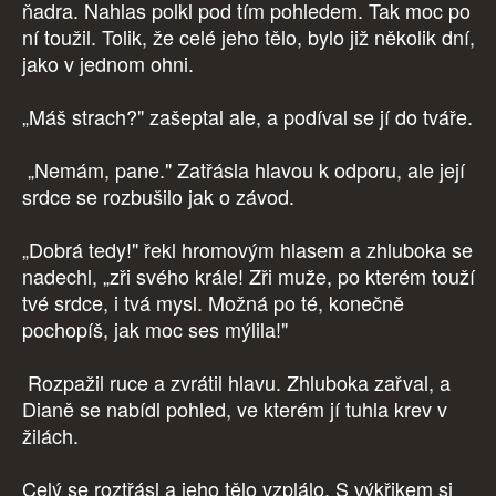
ňadra. Nahlas polkl pod tím pohledem. Tak moc po
ní toužil. Tolik, že celé jeho tělo, bylo již několik dní,
jako v jednom ohni.
„Máš strach?" zašeptal ale, a podíval se jí do tváře.
„Nemám, pane." Zatřásla hlavou k odporu, ale její
srdce se rozbušilo jak o závod.
„Dobrá tedy!" řekl hromovým hlasem a zhluboka se
nadechl, „zři svého krále! Zři muže, po kterém touží
tvé srdce, i tvá mysl. Možná po té, konečně
pochopíš, jak moc ses mýlila!"
Rozpažil ruce a zvrátil hlavu. Zhluboka zařval, a
Dianě se nabídl pohled, ve kterém jí tuhla krev v
žilách.
Celý se roztřásl a jeho tělo vzplálo. S výkřikem si