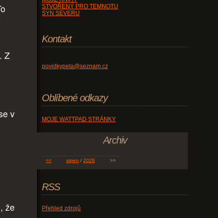
To
STVOŘENÝ PRO TEMNOTU
SYN SEVERU
o
Kontakt
. Z
povidkypeta@seznam.cz
Oblíbené odkazy
se v
MOJE WATTPAD STRÁNKY
Archiv
<<
srpen
/
2026
>>
RSS
, že
Přehled zdrojů