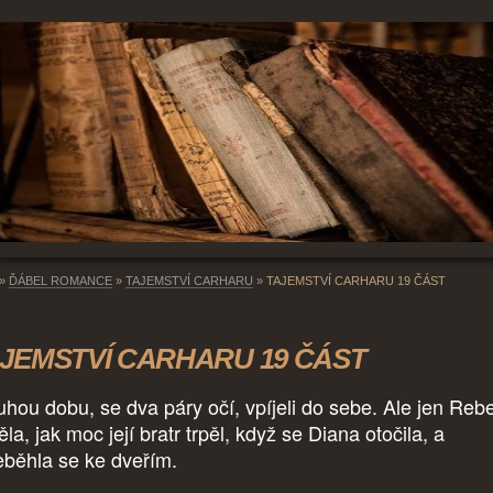
»
ĎÁBEL ROMANCE
»
TAJEMSTVÍ CARHARU
»
TAJEMSTVÍ CARHARU 19 ČÁST
JEMSTVÍ CARHARU 19 ČÁST
uhou dobu, se dva páry očí, vpíjeli do sebe. Ale jen Reb
la, jak moc její bratr trpěl, když se Diana otočila, a
eběhla se ke dveřím.