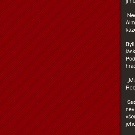
ji n
Nech
Almi
každ
Byl
lásk
Pod
hra
„Mu
Reb
Sed
nev
všem
jeh