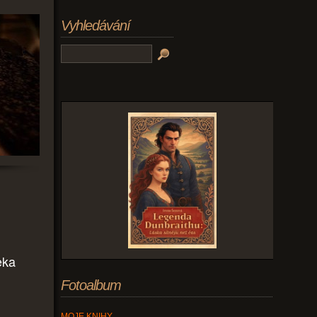
Vyhledávání
eka
Fotoalbum
MOJE KNIHY