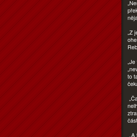
„Ne
pře
něja
„Z 
oheň
Reb
„Je 
„nev
to t
ček
„Čas
nel
ztr
část
„A t