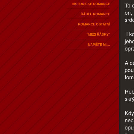
To c
HISTORICKÉ ROMANCE
on,
ĎÁBEL ROMANCE
srd
ROMANCE OSTATNÍ
I kd
"MEZI ŘÁDKY"
jeh
NAPIŠTE MI....
opr
A c
pou
tom 
Reb
skrý
Kdy
nech
opu