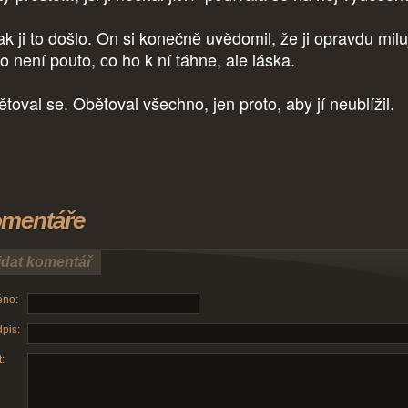
ak ji to došlo. On si konečně uvědomil, že ji opravdu milu
o není pouto, co ho k ní táhne, ale láska.
toval se. Obětoval všechno, jen proto, aby jí neublížil.
mentáře
idat komentář
no:
pis:
: