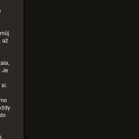
e
 můj
, až
tala,
. Je
si.
smo
avždy
ato
ně.