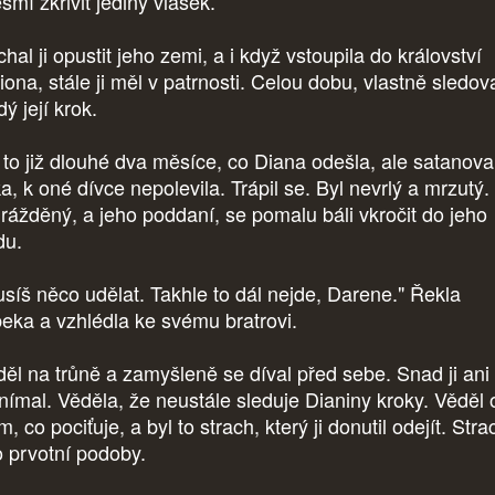
esmí zkřivit jediný vlásek.
al ji opustit jeho zemi, a i když vstoupila do království
ona, stále ji měl v patrnosti. Celou dobu, vlastně sledov
ý její krok.
i to již dlouhé dva měsíce, co Diana odešla, ale satanova
a, k oné dívce nepolevila. Trápil se. Byl nevrlý a mrzutý.
rážděný, a jeho poddaní, se pomalu báli vkročit do jeho
du.
síš něco udělat. Takhle to dál nejde, Darene." Řekla
eka a vzhlédla ke svému bratrovi.
ěl na trůně a zamyšleně se díval před sebe. Snad ji ani
nímal. Věděla, že neustále sleduje Dianiny kroky. Věděl 
, co pociťuje, a byl to strach, který ji donutil odejít. Stra
o prvotní podoby.