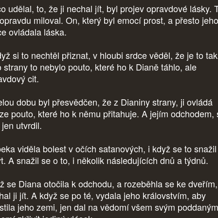
o udělal, to, že ji nechal jít, byl projev opravdové lásky. 
 opravdu miloval. On, který byl emocí prost, a přesto jeh
ce ovládala láska.
yž si to nechtěl přiznat, v hloubi srdce věděl, že je to tak
o strany to nebylo pouto, které ho k Dianě táhlo, ale
avdový cit.
elou dobu byl přesvědčen, že z Dianiny strany, ji ovládá
ze pouto, které ho k němu přitahuje. A jejím odchodem, 
jen utvrdil.
eka viděla bolest v očích satanových, i když se to snažil
t. A snažil se o to, i několik následujících dnů a týdnů.
ž se Diana otočila k odchodu, a rozeběhla se ke dveřím,
al ji jít. A když se po té, vydala jeho královstvím, aby
stila jeho zemi, jen dal na vědomí všem svým poddaným