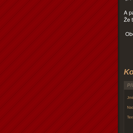
A p
Že t
Obě
Ko
Př
Jmé
Nad
Text