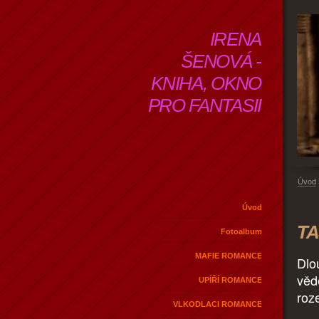
IRENA
ŠENOVÁ -
KNIHA, OKNO
PRO FANTASII
Úvod
Úvod
TA
Fotoalbum
MAFIE ROMANCE
Dlo
vědě
UPÍŘÍ ROMANCE
roz
VLKODLACI ROMANCE