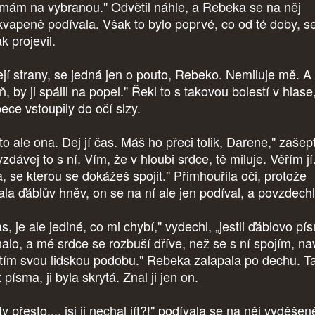
mám na vybranou." Odvětil náhle, a Rebeka se na něj
kvapeně podívala. Však to bylo poprvé, co od té doby, s
k projevil.
její strany, se jedná jen o pouto, Rebeko. Nemiluje mě. A
, by ji spálil na popel." Řekl to s takovou bolestí v hlase
ece vstoupily do očí slzy.
to ale ona. Dej jí čas. Máš ho přeci tolik, Darene," zašep
zdávej to s ní. Vím, že v hloubi srdce, tě miluje. Věřím jí
a, se kterou se dokážeš spojit." Přimhouřila oči, protože
ala ďáblův hněv, on se na ní ale jen podíval, a povzdechl 
, je ale jediné, co mi chybí," vydechl, „jestli ďáblovo pí
halo, a mé srdce se rozbuší dříve, než se s ní spojím, n
atím svou lidskou podobu." Rebeka zalapala po dechu. T
 písma, ji byla skrytá. Znal ji jen on.
y přesto..., jsi ji nechal jít?!" podívala se na něj vyděše