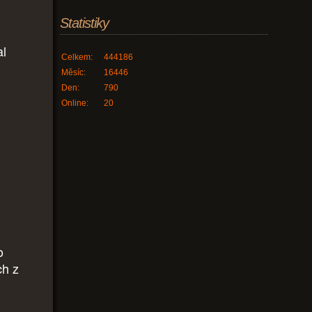
Statistiky
al
Celkem:
444186
Měsíc:
16446
Den:
790
Online:
20
o
ch z