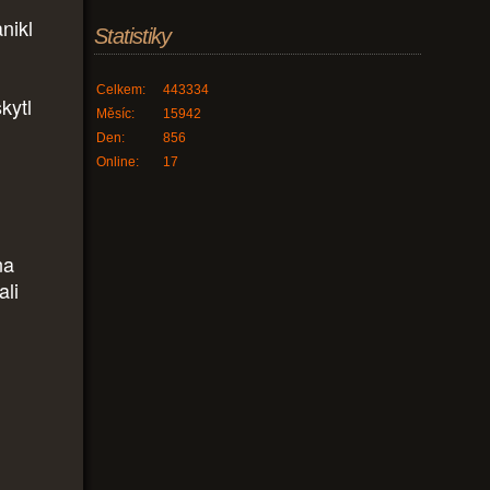
nikl
Statistiky
Celkem:
443334
kytl
Měsíc:
15942
Den:
856
Online:
17
na
ali