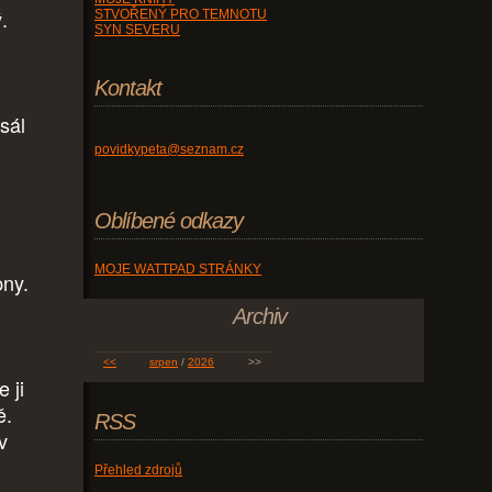
.
STVOŘENÝ PRO TEMNOTU
SYN SEVERU
Kontakt
asál
povidkypeta@seznam.cz
Oblíbené odkazy
MOJE WATTPAD STRÁNKY
pny.
Archiv
<<
srpen
/
2026
>>
 ji
ě.
RSS
v
Přehled zdrojů