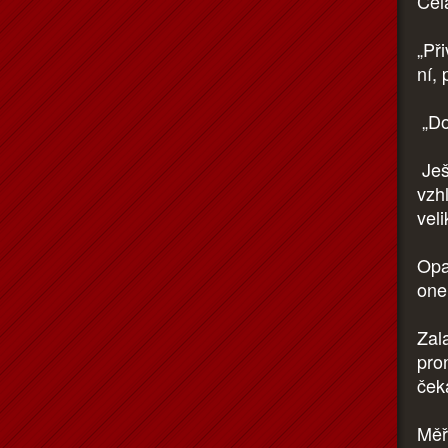
Celá
„Př
ní,
„Do
Ješ
vzh
veli
Opa
one
Zal
pro
čeka
Měř