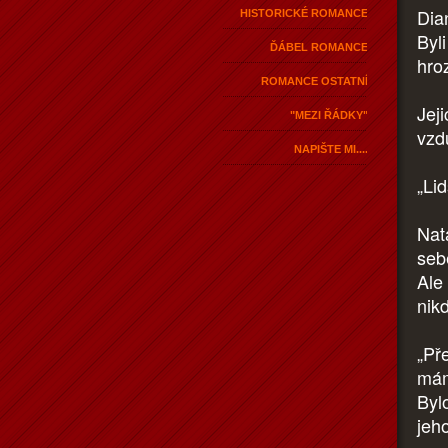
Dian
HISTORICKÉ ROMANCE
Byli
ĎÁBEL ROMANCE
hro
ROMANCE OSTATNÍ
Jeji
"MEZI ŘÁDKY"
vzd
NAPIŠTE MI....
„Li
Nat
seb
Ale
nik
„Př
mám
Byl
jeh