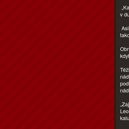
„Kam
v d
Asi
tak
Obr
kdy
Těž
nádv
pod
nád
„Za
Leo
kal