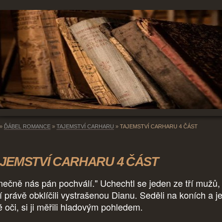
»
ĎÁBEL ROMANCE
»
TAJEMSTVÍ CARHARU
»
TAJEMSTVÍ CARHARU 4 ČÁST
JEMSTVÍ CARHARU 4 ČÁST
nečně nás pán pochválí." Uchechtl se jeden ze tří mužů,
í právě obklíčili vystrašenou Dianu. Seděli na koních a je
é oči, si ji měřili hladovým pohledem.