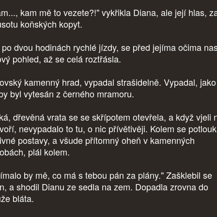
..., kam mě to vezete?!" vykřikla Diana, ale její hlas, za
usotu koňských kopyt.
 po dvou hodinách rychlé jízdy, se před jejíma očima nas
ový pohled, až se celá roztřásla.
ovský kamenný hrad, vypadal strašidelně. Vypadal, jako
by byl vytesán z černého mramoru.
ká, dřevěná vrata se se skřípotem otevřela, a když vjeli 
oří, nevypadalo to tu, o nic přívětivěji. Kolem se potlouk
ivné postavy, a všude přítomný oheň v kamenných
obách, plál kolem.
jímalo by mě, co má s tebou pán za plány." Zašklebil se
n, a shodil Dianu ze sedla na zem. Dopadla zrovna do
uže bláta.