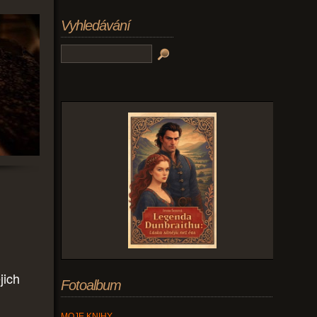
Vyhledávání
jich
Fotoalbum
MOJE KNIHY