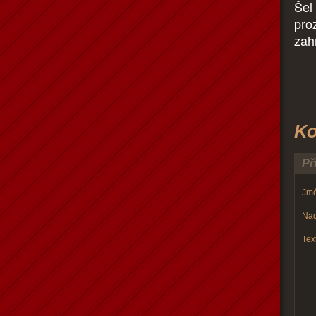
Šel
pro
zah
Ko
Př
Jmé
Nad
Text