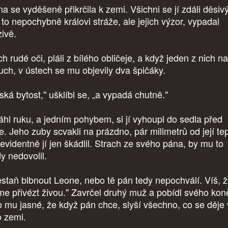
a se vyděšeně přikrčila k zemi. Všichni se jí zdáli děsivý
 to nepochybně královi stráže, ale jejich výzor, vypadal
zivě.
ch rudé oči, pláli z bílého obličeje, a když jeden z nich n
uch, v ústech se mu objevily dva špičáky.
dská bytost," ušklíbl se, „a vypadá chutně."
áhl ruku, a jedním pohybem, si jí vyhoupl do sedla před
e. Jeho zuby scvakli na prázdno, pár milimetrů od její te
 evidentně jí jen škádlil. Strach ze svého pána, by mu to
dy nedovolil.
estaň blbnout Leone, nebo tě pán tedy nepochválí. Víš, že
e přivézt živou." Zavrčel druhý muž a pobídl svého kon
o mu jasné, že když pán chce, slyší všechno, co se děje 
o zemi.