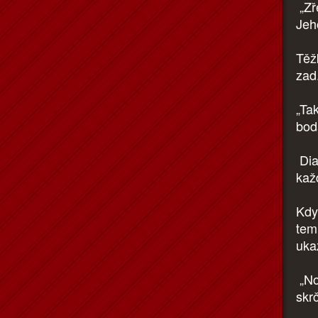
„Zř
Jeh
Těž
zad
„Ta
bod
Dia
kaž
Kdy
tem
uka
„No
skr