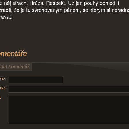
 z něj strach. Hrůza. Respekt. Už jen pouhý pohled jí
zradil, že je tu svrchovaným pánem, se kterým si neradn
rávat.
mentáře
idat komentář
no:
pis:
: