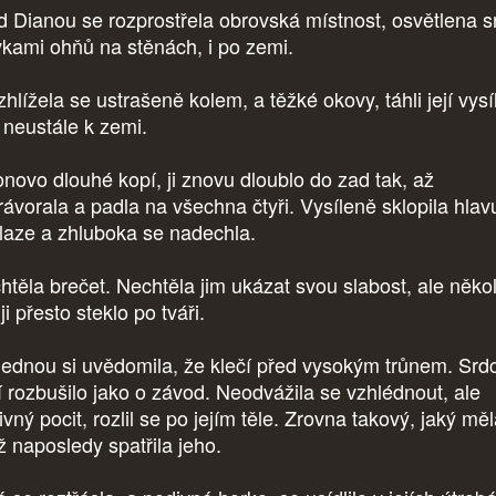
d Dianou se rozprostřela obrovská místnost, osvětlena 
vkami ohňů na stěnách, i po zemi.
hlížela se ustrašeně kolem, a těžké okovy, táhli její vys
o neustále k zemi.
novo dlouhé kopí, ji znovu dloublo do zad tak, až
rávorala a padla na všechna čtyři. Vysíleně sklopila hlav
laze a zhluboka se nadechla.
htěla brečet. Nechtěla jim ukázat svou slabost, ale někol
 ji přesto steklo po tváři.
ednou si uvědomila, že klečí před vysokým trůnem. Srd
jí rozbušilo jako o závod. Neodvážila se vzhlédnout, ale
vný pocit, rozlil se po jejím těle. Zrovna takový, jaký měl
ž naposledy spatřila jeho.