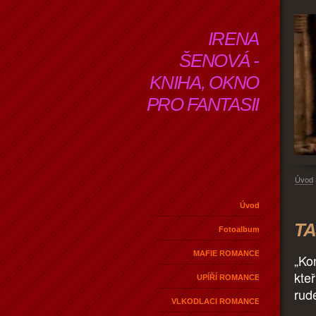
IRENA
ŠENOVÁ -
KNIHA, OKNO
PRO FANTASII
Úvod
Úvod
TA
Fotoalbum
MAFIE ROMANCE
„Ko
kteř
UPÍŘÍ ROMANCE
rud
VLKODLACI ROMANCE