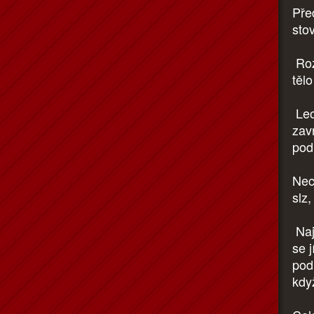
Pře
sto
Roz
těl
Leo
zav
pod
Nec
slz,
Naj
se 
podi
kdy