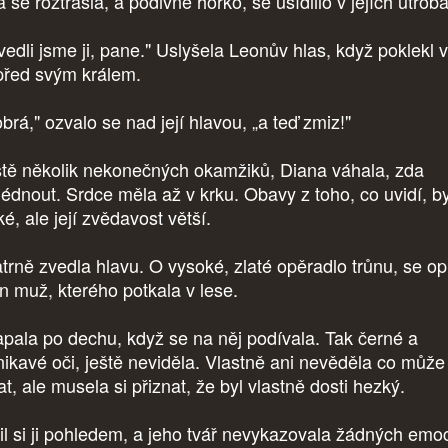
 se roztřásla, a podivné horko, se usídlilo v jejích útrob
ivedli jsme ji, pane." Uslyšela Leonův hlas, když poklekl 
 před svým králem.
brá," ozvalo se nad její hlavou, „a teď zmiz!"
tě několik nekonečných okamžiků, Diana váhala, zda
lédnout. Srdce měla až v krku. Obavy z toho, co uvidí, by
ké, ale její zvědavost větší.
trně zvedla hlavu. O vysoké, zlaté opěradlo trůnu, se op
n muž, kterého potkala v lese.
apala po dechu, když se na něj podívala. Tak černé a
nikavé oči, ještě neviděla. Vlastně ani nevěděla co může
t, ale musela si přiznat, že byl vlastně dosti hezký.
il si ji pohledem, a jeho tvář nevykazovala žádných emoc