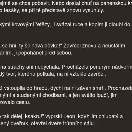
ejmě se chce pobavit. Nebo dostal chuť na panenskou kr
o tesáky, se při té představě znovu vysunuly.
kými kovovými řetězy, ji svázal ruce a kopím ji dloubl do
.
k se hni, ty špinavá děvko!" Zavrčel znovu a neustálím
áním, ji popoháněl před sebou.
na strachy ani nedýchala. Procházela ponurým nádvoří
dý tvor, kterého potkala, na ni vztekle zavrčel.
ž vstoupila do hradu, dýchl na ni závan smrti. Procházel
nými a studenými chodbami, a jen světlo loučí, jim
zovalo cestu.
 tak dělej, ksakru!" vyprskl Leon, když jim chlupatý a
čený dveřník, otevřel dveře trůnního sálu.