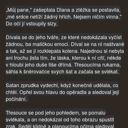
„Můj pane," zašeptala Diana a ztěžka se postavila,
„mé srdce netíží žádný hřích. Nejsem ničím vinna."
Do očí jí vstoupily slzy.
Dívala se do jeho tváře, ze které nedokázala vyčíst
žádnou, ba maličkou emoci. Díval se na ni naštvaně
a tak, až se jí rozklepala kolena. Najednou si nebyla
ani trochu jista tím, že láska, kterou k ní cítí, někde
v hloubi jeho duše tiše dřímá. Třesoucíma rukama,
sáhla k šněrovačce svých šat a začala se svlékat.
Satan zprudka vydechl, když konečně udělala, co
chtěl. Opřel svou hlavu do opěradla a sledoval její
počínání.
Třesouce se pod jeho pohledem, se pomalu
svlékala, a on nedokázal od toho obrazu spustit
zrak. Seděl klidně a planoucíma očima sledoval