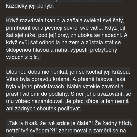
každičký její pohyb.
Když rozvázala tkanici a začala svlékat své šaty,
přimhouřil oči a pevněji sevřel své vidle. Když její
šat sjel níže, pod její prsy, zhluboka se nadechl. A
když svůj šat odhodila na zem a zůstala stát se
sklopenou hlavou a nahá, vypustil přebytečný
vzduch z plic.
Dlouhou dobu nic neříkal, jen se kochal její krásou.
Však byla opravdu krásná. A přesně taková, jaká
byla v jeho představách. Náhle vztekle zavrčel a
praštil vidlemi do podlahy. Směr jeho uvažování, se
mu vůbec nezamlouval. Je přeci ďábel a ten nemá
ani žádných choutek pociťovat.
„Tak ty říkáš, že tvé srdce je čisté?! Že žádný hřích,
netíží tvé svědomí?!" zahromoval a zaměřil se na