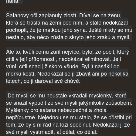
naha!"
Satanovy oči zaplanuly zlostí. Díval se na ženu,
která se třásla na zemi pod ním, a stále nedokázal
pochopit, že je matkou jeho syna. Ještě nikdy se mu
nestalo, aby něco zůstalo skryto jeho zraku a mysli.
Ale to, kvůli čemu zuřil nejvíce, bylo, že pocit, který
cítil v její přítomnosti, nedokázal eliminovat. Její
vůni, cítil snad již skoro všude. Byl jí nasáklí do
morku kostí. Nedokázal se jí zbavit ani po několika
letech, co ji daroval své chůvě.
Do mysli se mu neustále vkrádali myšlenky, které
se snažil vypudit ze své mysli jakýmkoliv způsobem.
Myšlenky pro satana nebezpečné a zhola
nepřípustné. Nejednou se mu stalo, že se přistihl při
tom, že by s ní rád na loži spočinul. Nedokázal ji ze
své mysli vystrnadit, ať dělal, co dělal.