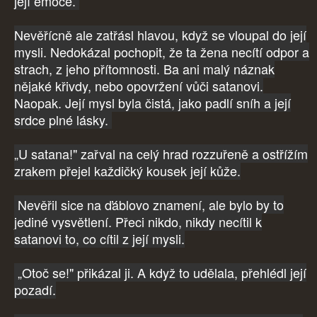
její emoce.
Nevěřícně ale zatřásl hlavou, když se vloupal do její
mysli. Nedokázal pochopit, že ta žena necítí odpor a
strach, z jeho přítomnosti. Ba ani malý náznak
nějaké křivdy, nebo opovržení vůči satanovi.
Naopak. Její mysl byla čistá, jako padlí sníh a její
srdce plné lásky.
„U satana!" zařval na celý hrad rozzuřeně a ostřížím
zrakem přejel každičký kousek její kůže.
Nevěřil sice na ďáblovo znamení, ale bylo by to
jediné vysvětlení. Přeci nikdo, nikdy necítil k
satanovi to, co cítil z její mysli.
„Otoč se!" přikázal ji. A když to udělala, přehlédl její
pozadí.