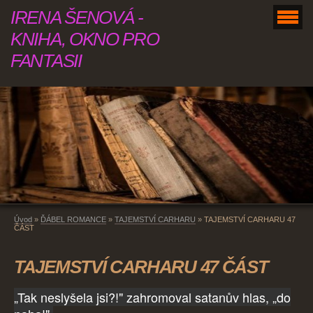
IRENA ŠENOVÁ -
KNIHA, OKNO PRO
FANTASII
Úvod
»
ĎÁBEL ROMANCE
»
TAJEMSTVÍ CARHARU
»
TAJEMSTVÍ CARHARU 47
ČÁST
TAJEMSTVÍ CARHARU 47 ČÁST
„Tak neslyšela jsi?!" zahromoval satanův hlas, „do