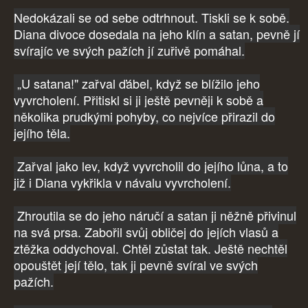
Nedokázali se od sebe odtrhnout. Tiskli se k sobě.
Diana divoce dosedala na jeho klín a satan, pevně jí
svírajíc ve svých pažích jí zuřivě pomáhal.
„U satana!" zařval ďábel, když se blížilo jeho
vyvrcholení. Přitiskl si ji ještě pevněji k sobě a
několika prudkými pohyby, co nejvíce přirazil do
jejího těla.
Zařval jako lev, když vyvrcholil do jejího lůna, a to
již i Diana vykřikla v návalu vyvrcholení.
Zhroutila se do jeho náručí a satan ji něžně přivinul
na svá prsa. Zabořil svůj obličej do jejích vlasů a
ztěžka oddychoval. Chtěl zůstat tak. Ještě nechtěl
opouštět její tělo, tak ji pevně svíral ve svých
pažích.