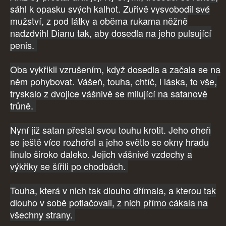
sáhl k opasku svých kalhot. Zuřivě vysvobodil své
mužství, z pod látky a oběma rukama něžně
nadzdvihl Dianu tak, aby dosedla na jeho pulsující
penis.
Oba vykřikli vzrušením, když dosedla a začala se na
něm pohybovat. Vášeň, touha, chtíč, i láska, to vše,
tryskalo z dvojice vášnivě se milující na satanově
trůně.
Nyní již satan přestal svou touhu krotit. Jeho oheň
se ještě více rozhořel a jeho světlo se okny hradu
linulo široko daleko. Jejich vášnivé vzdechy a
výkřiky se šířili po chodbách.
Touha, která v nich tak dlouho dřímala, a kterou tak
dlouho v sobě potlačovali, z nich přímo cákala na
všechny strany.