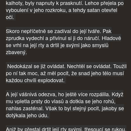
kalhoty, byly napnuty k prasknutí. Lehce přejela po
vyboulení v jeho rozkroku, a tehdy satan otevřel
oči.
Skoro nepříčetně se zadíval do její tváře. Pak
zprudka vydechl a přivinul si ji do náručí. Hladově
se vrhl na její rty a drtil je svými jako smyslů
zbavený.
Nedokázal se již ovládat. Nechtěl se ovládat. Toužil
po ní tak moc, až měl pocit, že snad jeho tělo musí
každou chvíli explodovat.
A její vášnivá odezva, ho ještě více rozpálila. Když
mu vpletla prsty do vlasů a dotkla se jeho rohů,
nahlas zasténal. Však to byl stejný pocit, jakoby se
dotýkala jeho údu.
Aniž by přestal drtit její rty svými, třesoucí se rukou,