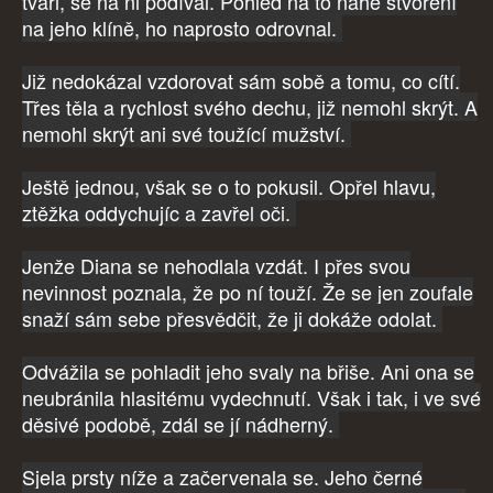
tváři, se na ni podíval. Pohled na to nahé stvoření
na jeho klíně, ho naprosto odrovnal.
Již nedokázal vzdorovat sám sobě a tomu, co cítí.
Třes těla a rychlost svého dechu, již nemohl skrýt. A
nemohl skrýt ani své toužící mužství.
Ještě jednou, však se o to pokusil. Opřel hlavu,
ztěžka oddychujíc a zavřel oči.
Jenže Diana se nehodlala vzdát. I přes svou
nevinnost poznala, že po ní touží. Že se jen zoufale
snaží sám sebe přesvědčit, že ji dokáže odolat.
Odvážila se pohladit jeho svaly na břiše. Ani ona se
neubránila hlasitému vydechnutí. Však i tak, i ve své
děsivé podobě, zdál se jí nádherný.
Sjela prsty níže a začervenala se. Jeho černé