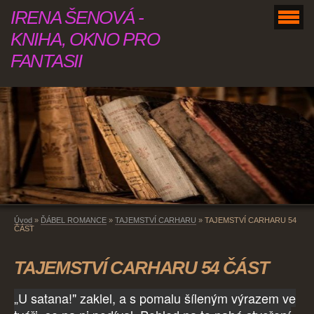
IRENA ŠENOVÁ -
KNIHA, OKNO PRO
FANTASII
Úvod
»
ĎÁBEL ROMANCE
»
TAJEMSTVÍ CARHARU
»
TAJEMSTVÍ CARHARU 54
ČÁST
TAJEMSTVÍ CARHARU 54 ČÁST
„U satana!" zaklel, a s pomalu šíleným výrazem ve