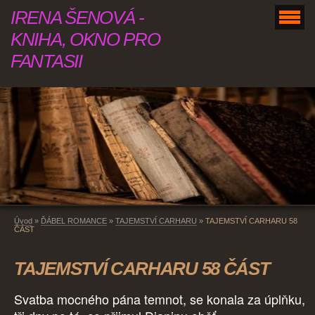
IRENA ŠENOVÁ -
KNIHA, OKNO PRO
FANTASII
Úvod
»
ĎÁBEL ROMANCE
»
TAJEMSTVÍ CARHARU
»
TAJEMSTVÍ CARHARU 58
ČÁST
TAJEMSTVÍ CARHARU 58 ČÁST
Svatba mocného pána temnot, se konala za úplňku,