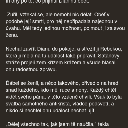
tři dny po té, co přijmul Dianinu oběť.
Zuřil, vztekal se, ale nemohl nic dělat. Oběť v
podobě její smrti, pro něj nepřipadala najednou v
úvahu. Měl tedy jedinou možnost, pojmout ji za svou
ženu.
Nechal zavřít Dianu do pokoje, a střežit ji Rebekou,
která ji měla na tu událost také připravit. Satanovy
stráže projeli zem křížem krážem a všude hlásali
onu radostnou zprávu.
Ďábel se ženil, a něco takového, přivedlo na hrad
snad každého, kdo měl ruce a nohy. Každý chtěl
vidět svého pána, v této vzácné chvíli. Však to byla
svatba samotného antikrista, vládce podsvětí, a
nikdo si nechtěl onu událost nechat ujít.
„Dělej všechno tak, jak jsem tě naučila," řekla