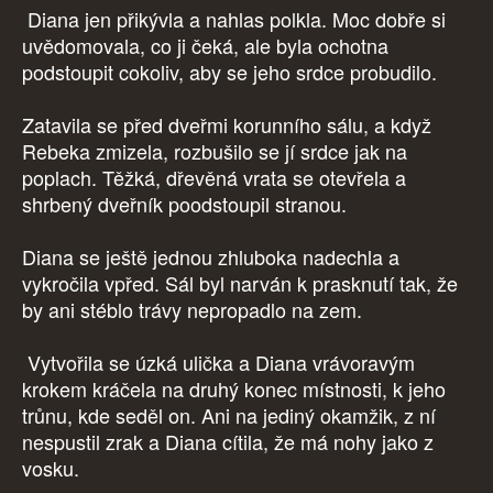
Diana jen přikývla a nahlas polkla. Moc dobře si
uvědomovala, co ji čeká, ale byla ochotna
podstoupit cokoliv, aby se jeho srdce probudilo.
Zatavila se před dveřmi korunního sálu, a když
Rebeka zmizela, rozbušilo se jí srdce jak na
poplach. Těžká, dřevěná vrata se otevřela a
shrbený dveřník poodstoupil stranou.
Diana se ještě jednou zhluboka nadechla a
vykročila vpřed. Sál byl narván k prasknutí tak, že
by ani stéblo trávy nepropadlo na zem.
Vytvořila se úzká ulička a Diana vrávoravým
krokem kráčela na druhý konec místnosti, k jeho
trůnu, kde seděl on. Ani na jediný okamžik, z ní
nespustil zrak a Diana cítila, že má nohy jako z
vosku.