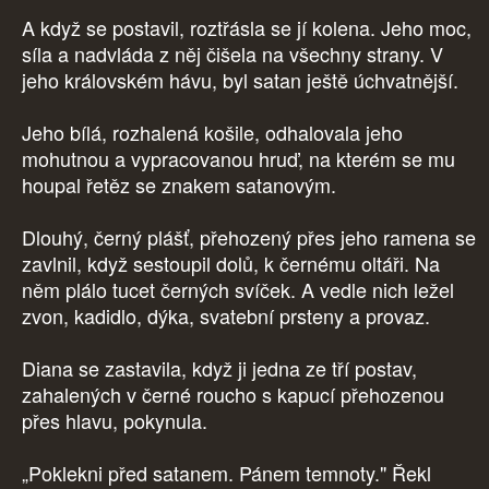
A když se postavil, roztřásla se jí kolena. Jeho moc,
síla a nadvláda z něj čišela na všechny strany. V
jeho královském hávu, byl satan ještě úchvatnější.
Jeho bílá, rozhalená košile, odhalovala jeho
mohutnou a vypracovanou hruď, na kterém se mu
houpal řetěz se znakem satanovým.
Dlouhý, černý plášť, přehozený přes jeho ramena se
zavlnil, když sestoupil dolů, k černému oltáři. Na
něm plálo tucet černých svíček. A vedle nich ležel
zvon, kadidlo, dýka, svatební prsteny a provaz.
Diana se zastavila, když ji jedna ze tří postav,
zahalených v černé roucho s kapucí přehozenou
přes hlavu, pokynula.
„Poklekni před satanem. Pánem temnoty." Řekl