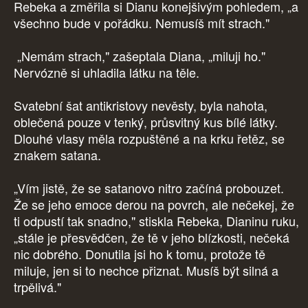
Rebeka a změřila si Dianu konejšivým pohledem, „a
všechno bude v pořádku. Nemusíš mít strach."
„Nemám strach," zašeptala Diana, „miluji ho."
Nervózně si uhladila látku na těle.
Svatební šat antikristovy nevěsty, byla nahota,
oblečená pouze v tenký, průsvitný kus bílé látky.
Dlouhé vlasy měla rozpuštěné a na krku řetěz, se
znakem satana.
„Vím jistě, že se satanovo nitro začíná probouzet.
Že se jeho emoce derou na povrch, ale nečekej, že
ti odpustí tak snadno," stiskla Rebeka, Dianinu ruku,
„stále je přesvědčen, že tě v jeho blízkosti, nečeká
nic dobrého. Donutila jsi ho k tomu, protože tě
miluje, jen si to nechce přiznat. Musíš být silná a
trpělivá."