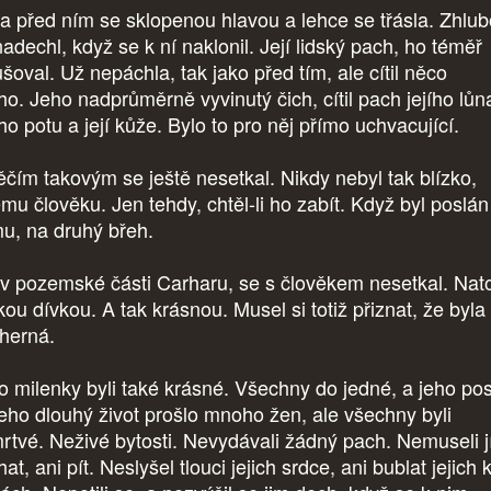
la před ním se sklopenou hlavou a lehce se třásla. Zhlu
adechl, když se k ní naklonil. Její lidský pach, ho téměř
šoval. Už nepáchla, tak jako před tím, ale cítil něco
ého. Jeho nadprůměrně vyvinutý čich, cítil pach jejího lůn
ho potu a její kůže. Bylo to pro něj přímo uchvacující.
ěčím takovým se ještě nesetkal. Nikdy nebyl tak blízko,
ému člověku. Jen tehdy, chtěl-li ho zabít. Když byl poslán
u, na druhý břeh.
 v pozemské části Carharu, se s člověkem nesetkal. Nat
kou dívkou. A tak krásnou. Musel si totiž přiznat, že byla
herná.
o milenky byli také krásné. Všechny do jedné, a jeho post
jeho dlouhý život prošlo mnoho žen, ale všechny byli
rtvé. Neživé bytosti. Nevydávali žádný pach. Nemuseli jí
at, ani pít. Neslyšel tlouci jejich srdce, ani bublat jejich 