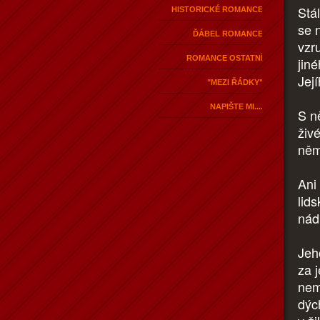
Stá
HISTORICKÉ ROMANCE
se n
ĎÁBEL ROMANCE
vzru
ROMANCE OSTATNÍ
jin
Její
"MEZI ŘÁDKY"
NAPIŠTE MI....
S n
živ
něm
Ani
lids
nád
Jeh
za 
nem
dých