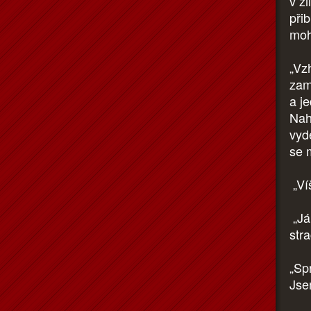
v ži
přib
mohl
„Vz
zam
a je
Nah
vyd
se 
„Ví
„Já 
str
„Sp
Jse