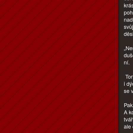
krá
pohl
nad
svůj
děs
„Ne
duš
ní.
Tor
i d
se v
Pak 
A k
tvář
ale 