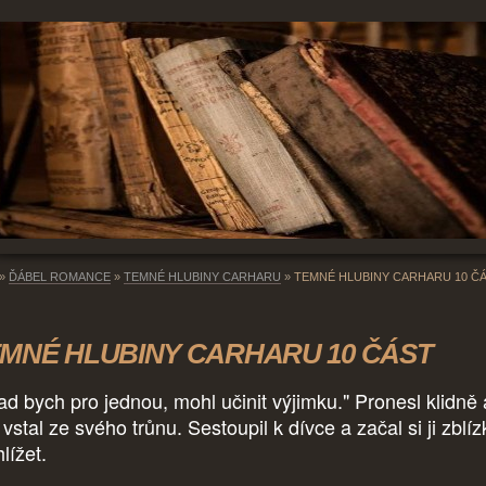
»
ĎÁBEL ROMANCE
»
TEMNÉ HLUBINY CARHARU
»
TEMNÉ HLUBINY CARHARU 10 Č
MNÉ HLUBINY CARHARU 10 ČÁST
ad bych pro jednou, mohl učinit výjimku." Pronesl klidně 
vstal ze svého trůnu. Sestoupil k dívce a začal si ji zblíz
hlížet.