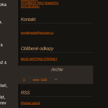
boka
STVOŘENÝ PRO TEMNOTU
SYN SEVERU
Kontakt
a.
povidkypeta@seznam.cz
 k
Oblíbené odkazy
MOJE WATTPAD STRÁNKY
ož s
Archiv
<<
srpen
/
2026
>>
elí,
RSS
st,
krev
Přehled zdrojů