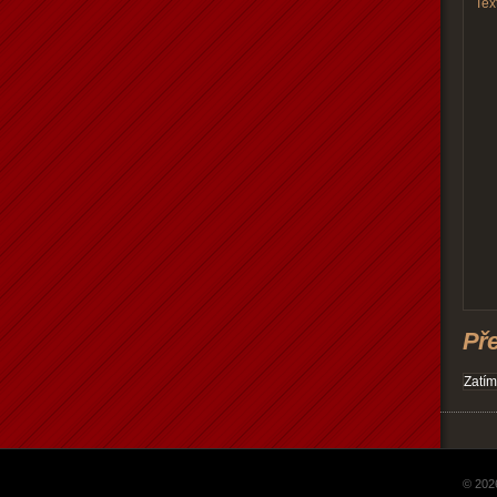
Text
Př
Zatím
© 202