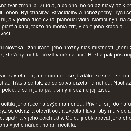
sná tvář změnila. Zrudla, a celého, ho od až hlavy až k p
til oheň. Byl strašlivý. Strašidelný a nebezpečný. Tyčil s
 ní, a v jedné ruce svíral planoucí vidle. Neměl nyní na 
 plášť a kápi, takže ho mohla zřít, v celé jeho kráse a
ivosti.
ní člověka," zaburácel jeho hrozný hlas místností, „není 
e, která by mohla přežít v mé náruči." Řekl a pak přistoup
vin zavřela oči, a na moment se jí zdálo, že snad zapom
ýchat. Třásla se tak, že se sotva držela na nohou. Nachá
 pekle, a sám jeho pán, si nyní vezme její život.
ucítila jeho ruce na svých ramenou. Přivinul si ji do nár
dyž se odvážila otevřít oči, a zvedla hlavu, aby mu viděl
e, spatřila v jeho očích údiv. Celou ji obklopoval jeho oh
ona v jeho náruči, ho ani necítila.