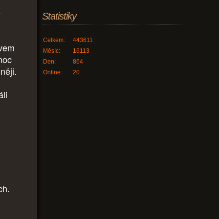
é
Statistiky
Celkem:
443611
ivem
Měsíc:
16113
 noc
Den:
864
něji.
Online:
20
li
ch.