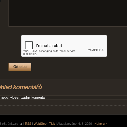
:
ehled komentářů
 nebyl vložen žádný komentář
6 eStránky.cz
|
RSS
|
WebSlice
|
Tisk
|
Aktualizováno: 4. 8. 2026
|
Nahoru ↑