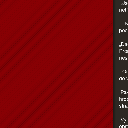
„Js
net
„Uv
poo
„Da
Pro
nes
„Od
do 
Pak 
hrde
str
Vyp
obr