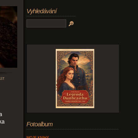
Vyhledávání
ÁST
a
ka
Fotoalbum
MOJE KNIHY