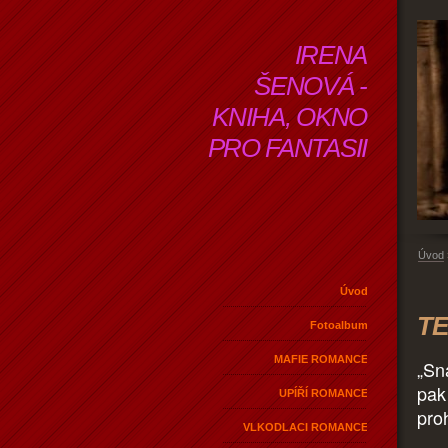
IRENA
ŠENOVÁ -
KNIHA, OKNO
PRO FANTASII
Úvod
Úvod
TE
Fotoalbum
MAFIE ROMANCE
„Sn
pak 
UPÍŘÍ ROMANCE
pro
VLKODLACI ROMANCE