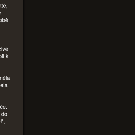
atě,
e
sobě
živé
il k
něla
zela
uče.
a do
eň,