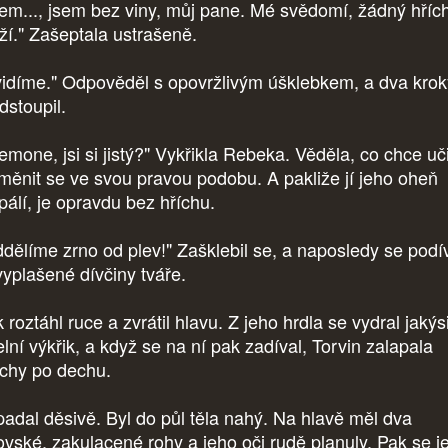
em..., jsem bez viny, můj pane. Mé svědomí, žádný hříc
íží." Zašeptala ustrašeně.
idíme." Odpověděl s opovržlivým úšklebkem, a dva krok
dstoupil.
emone, jsi si jistý?" Vykřikla Rebeka. Věděla, co chce uči
měnit se ve svou pravou podobu. A pakliže jí jeho oheň
pálí, je opravdu bez hříchu.
dělíme zrno od plev!" Zašklebil se, a naposledy se podí
vyplašené dívčiny tváře.
roztáhl ruce a zvrátil hlavu. Z jeho hrdla se vydral jakýs
lní výkřik, a když se na ní pak zadíval, Torvin zalapala
achy po dechu.
adal děsivě. Byl do půl těla nahý. Na hlavě měl dva
ovské, zakulacené rohy a jeho oči rudě planuly. Pak se j