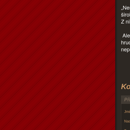
„Ne
širo
Z n
Ale
hru
nep
Ko
Př
Jmé
Nad