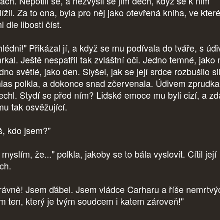
lách. Nepotili se, a nezvýšil se jim dech, když se k nim
lížil. Za to ona, byla pro něj jako otevřená kniha, ve kter
 dle libosti číst.
hlédni!" Přikázal jí, a když se mu podívala do tváře, s úd
rkal. Ještě nespatřil tak zvláštní oči. Jedno temné, jako
dno světlé, jako den. Slyšel, jak se její srdce rozbušilo sil
las polkla, a dokonce snad zčervenala. Údivem zprudka
echl. Stydí se před ním? Lidské emoce mu byli cizí, a zdá
mu tak osvěžující.
š, kdo jsem?"
myslím, že..." polkla, jakoby se to bála vyslovit. Cítil její
ach.
rávně! Jsem ďábel. Jsem vládce Carharu a říše nemrtvý
m ten, který je tvým soudcem i katem zároveň!"