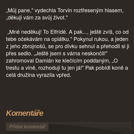
„Můj pane," vydechla Torvin roztřeseným hlasem,
„děkuji vám za svůj život."
„Mně neděkuj! To Elfrídě. A pak..., ještě zvíš, co od
tebe očekávám na oplátku." Pokynul rukou, a jeden
z jeho zbrojnošů, se pro dívku sehnul a přehodil si ji
přes sedlo. „Ještě jsem s váma neskončil!"
zahromoval Damián ke klečícím poddaným, „O
trestu a vině, rozhoduji tu jen já!" Pak pobídl koně a
celá družina vyrazila vpřed.
Komentáře
Přidat komentář