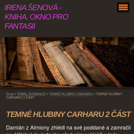
IRENA ŠENOVÁ -
KNIHA, OKNO PRO
FANTASII
Úvod
»
ĎÁBEL ROMANCE
»
TEMNÉ HLUBINY CARHARU
»
TEMNÉ HLUBINY
CARHARU 2 ČÁST
TEMNÉ HLUBINY CARHARU 2 ČÁST
Damián z Almiony zhlédl na své poddané a zamračil