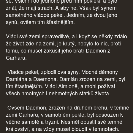
se. Všichni do jednoho před ním poklekli a bylo
znát, že mají strach. A aby ne. Však byl synem
samotného vládce pekel. Jedním, ze dvou jeho
synů, ovšem tím šťastnějším.
Vládl své zemi spravedlivě, a i když se někdy zdálo,
že život zde na zemi, je krutý, nebylo to nic, proti
tomu, co musel zakusit jeho bratr Daemon z
Carharu.
Vládce pekel, zplodil dva syny. Mocné démony
Damiána a Daemona. Damián zrozen na zemi, byl
tím šťastnějším. Vládl Almioně, a mohl požívat
všech hmotných i nehmotných statků života.
Ovšem Daemon, zrozen na druhém břehu, v temné
zemi Carharu, v samotném pekle, byl odsouzen k
věčné samotě a trýzni. Nesměl opustit své temné
království, a na vždy musel bloudit v temnotách.