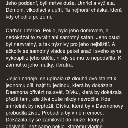
Jeho poddaní, byli mrtvé duše. Umrlci a vyžlata.
Démoni, vlkodlaci a upíři. Ta nejhorší cháska, která
kdy chodila po zemi.
Carhar. Inferno. Peklo, bylo jeho domovem, a
nedokázal to zvrátit ani samotný satan. Jeho osud
byl nezvratný, a tak trýznivý pro jeho nejbližší. A
ačkoliv se samotný vládce pekel snažil svého syna
vykoupit z jeho údělu, nikdy se mu to nepodařilo. K
zármutku jeho matky, i bratra.
Jejich naděje, se upínala už dlouhá dvě staletí k
jednomu cíli, najít tu jedinou, která by dokázala
Daemona přivézt na svět. Dívku, která by dokázala
přežít tam, kde živá duše nikdy nevročila. Kde
smrtelník by nepřežil. Dívku, která by v Daemonovy
probudila život. Probudila by v něm emoce.
Dokázala by se zamilovat do muže, který je
děsivější, než samo peklo, kterému vládne.