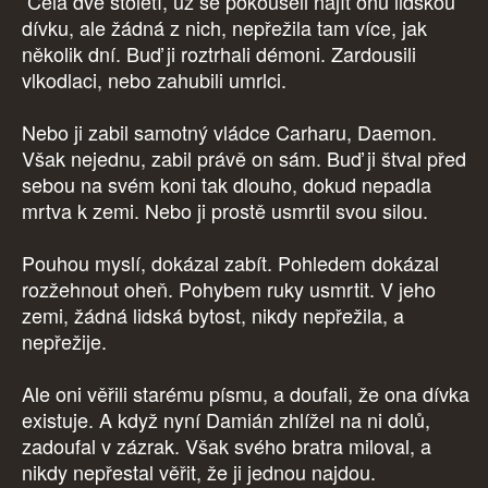
Celá dvě století, už se pokoušeli najít onu lidskou
dívku, ale žádná z nich, nepřežila tam více, jak
několik dní. Buď ji roztrhali démoni. Zardousili
vlkodlaci, nebo zahubili umrlci.
Nebo ji zabil samotný vládce Carharu, Daemon.
Však nejednu, zabil právě on sám. Buď ji štval před
sebou na svém koni tak dlouho, dokud nepadla
mrtva k zemi. Nebo ji prostě usmrtil svou silou.
Pouhou myslí, dokázal zabít. Pohledem dokázal
rozžehnout oheň. Pohybem ruky usmrtit. V jeho
zemi, žádná lidská bytost, nikdy nepřežila, a
nepřežije.
Ale oni věřili starému písmu, a doufali, že ona dívka
existuje. A když nyní Damián zhlížel na ni dolů,
zadoufal v zázrak. Však svého bratra miloval, a
nikdy nepřestal věřit, že ji jednou najdou.