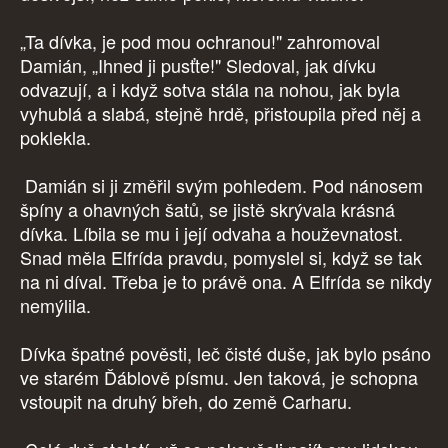
„Ta dívka, je pod mou ochranou!" zahromoval
Damián, „Ihned ji pusťte!" Sledoval, jak dívku
odvazují, a i když sotva stála na nohou, jak byla
vyhublá a slabá, stejně hrdě, přistoupila před něj a
poklekla.
Damián si ji změřil svým pohledem. Pod nánosem
špíny a ohavných šatů, se jistě skrývala krásná
dívka. Líbila se mu i její odvaha a houževnatost.
Snad měla Elfrída pravdu, pomyslel si, když se tak
na ni díval. Třeba je to právě ona. A Elfrída se nikdy
nemýlila.
Dívka špatné pověsti, leč čisté duše, jak bylo psáno
ve starém Ďáblově písmu. Jen taková, je schopna
vstoupit na druhý břeh, do země Carharu.