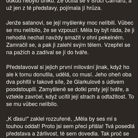
odkud nebylo úniku. Že ocitla se v Srdci Carharu, a
už jen z té představy, pojímala jí hrůza.
Jenže satanovi, se její myšlenky moc nelíbili. Vůbec
se mu nelíbilo, že se vzpouzí. Měla by být ráda, že ji
nehodlá nechat navždy smažit v ohni pekelném.
Zamračil se, a pak ji zalehl svým tělem. Vzepřel se
na pažích a zadíval se jí do tváře.
Představoval si jejich první milování jinak, když ho
ale k tomu donutila, udělá, co musí. Jeho oheň oba
dva pohltil v takové síle, že Glarkulové s údivem
poodstoupili. Zamyšleně se dotkl prsty její tváře, a
vztekle zavrčel, když ucítil její strach a odtažitost. To
se mu vůbec nelíbilo.
„K ďasu!" zaklel rozzuřeně, „Měla by ses mi s
touhou oddat! Proto jsi sem přeci přišla! Tvá posedlá
představa a žárlivost, tě sem dovedla. Tak proč se