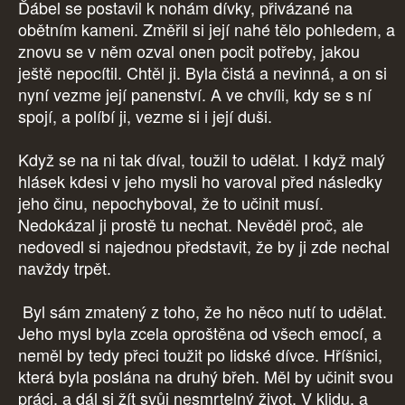
Ďábel se postavil k nohám dívky, přivázané na
obětním kameni. Změřil si její nahé tělo pohledem, a
znovu se v něm ozval onen pocit potřeby, jakou
ještě nepocítil. Chtěl ji. Byla čistá a nevinná, a on si
nyní vezme její panenství. A ve chvíli, kdy se s ní
spojí, a políbí ji, vezme si i její duši.
Když se na ni tak díval, toužil to udělat. I když malý
hlásek kdesi v jeho mysli ho varoval před následky
jeho činu, nepochyboval, že to učinit musí.
Nedokázal ji prostě tu nechat. Nevěděl proč, ale
nedovedl si najednou představit, že by ji zde nechal
navždy trpět.
Byl sám zmatený z toho, že ho něco nutí to udělat.
Jeho mysl byla zcela oproštěna od všech emocí, a
neměl by tedy přeci toužit po lidské dívce. Hříšnici,
která byla poslána na druhý břeh. Měl by učinit svou
práci, a dál si žít svůj nesmrtelný život. V klidu, a