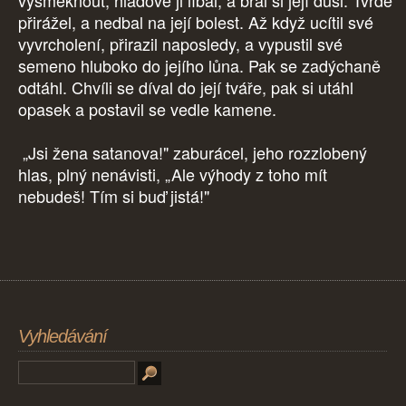
vysmeknout, hladově ji líbal, a bral si její duši. Tvrdě
přirážel, a nedbal na její bolest. Až když ucítil své
vyvrcholení, přirazil naposledy, a vypustil své
semeno hluboko do jejího lůna. Pak se zadýchaně
odtáhl. Chvíli se díval do její tváře, pak si utáhl
opasek a postavil se vedle kamene.
„Jsi žena satanova!" zaburácel, jeho rozzlobený
hlas, plný nenávisti, „Ale výhody z toho mít
nebudeš! Tím si buď jistá!"
Vyhledávání