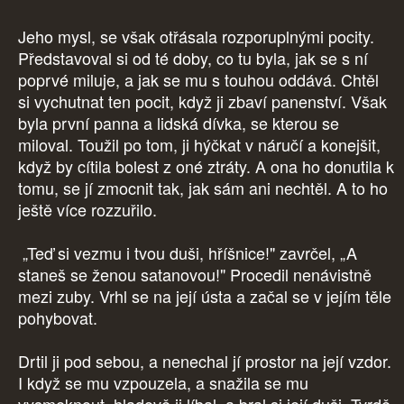
Jeho mysl, se však otřásala rozporuplnými pocity.
Představoval si od té doby, co tu byla, jak se s ní
poprvé miluje, a jak se mu s touhou oddává. Chtěl
si vychutnat ten pocit, když ji zbaví panenství. Však
byla první panna a lidská dívka, se kterou se
miloval. Toužil po tom, ji hýčkat v náručí a konejšit,
když by cítila bolest z oné ztráty. A ona ho donutila k
tomu, se jí zmocnit tak, jak sám ani nechtěl. A to ho
ještě více rozzuřilo.
„Teď si vezmu i tvou duši, hříšnice!" zavrčel, „A
staneš se ženou satanovou!" Procedil nenávistně
mezi zuby. Vrhl se na její ústa a začal se v jejím těle
pohybovat.
Drtil ji pod sebou, a nenechal jí prostor na její vzdor.
I když se mu vzpouzela, a snažila se mu