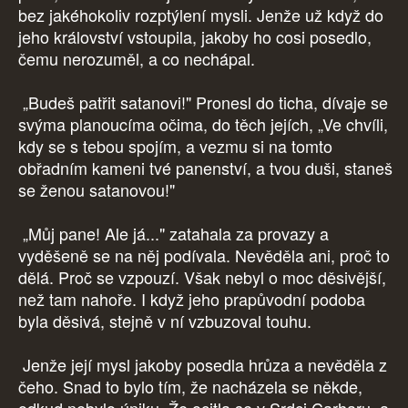
bez jakéhokoliv rozptýlení mysli. Jenže už když do
jeho království vstoupila, jakoby ho cosi posedlo,
čemu nerozuměl, a co nechápal.
„Budeš patřit satanovi!" Pronesl do ticha, dívaje se
svýma planoucíma očima, do těch jejích, „Ve chvíli,
kdy se s tebou spojím, a vezmu si na tomto
obřadním kameni tvé panenství, a tvou duši, staneš
se ženou satanovou!"
„Můj pane! Ale já..." zatahala za provazy a
vyděšeně se na něj podívala. Nevěděla ani, proč to
dělá. Proč se vzpouzí. Však nebyl o moc děsivější,
než tam nahoře. I když jeho prapůvodní podoba
byla děsivá, stejně v ní vzbuzoval touhu.
Jenže její mysl jakoby posedla hrůza a nevěděla z
čeho. Snad to bylo tím, že nacházela se někde,