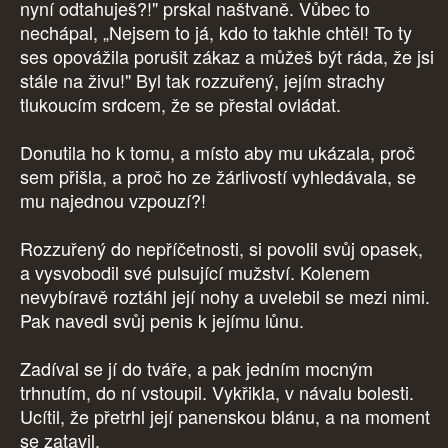
nyní odtahuješ?!" prskal naštvaně. Vůbec to
nechápal, „Nejsem to já, kdo to takhle chtěl! To ty
ses opovážila porušit zákaz a můžeš být ráda, že jsi
stále na živu!" Byl tak rozzuřený, jejím strachy
tlukoucím srdcem, že se přestal ovládat.
Donutila ho k tomu, a místo aby mu ukázala, proč
sem přišla, a proč ho ze žárlivostí vyhledávala, se
mu najednou vzpouzí?!
Rozzuřený do nepříčetnosti, si povolil svůj opasek,
a vysvobodil své pulsující mužství. Kolenem
nevybíravě roztáhl její nohy a uvelebil se mezi nimi.
Pak navedl svůj penis k jejímu lůnu.
Zadíval se jí do tváře, a pak jedním mocným
trhnutím, do ní vstoupil. Vykřikla, v návalu bolesti.
Ucítil, že přetrhl její panenskou blánu, a na moment
se zatavil.