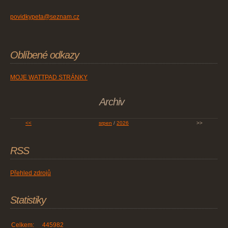
povidkypeta@seznam.cz
Oblíbené odkazy
MOJE WATTPAD STRÁNKY
Archiv
<<
srpen
/
2026
>>
RSS
Přehled zdrojů
Statistiky
Celkem:
445982