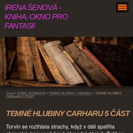
IRENA ŠENOVÁ -
KNIHA, OKNO PRO
FANTASII
Úvod
»
ĎÁBEL ROMANCE
»
TEMNÉ HLUBINY CARHARU
»
TEMNÉ HLUBINY
CARHARU 5 ČÁST
TEMNÉ HLUBINY CARHARU 5 ČÁST
Torvin se roztřásla strachy, když v dáli spatřila