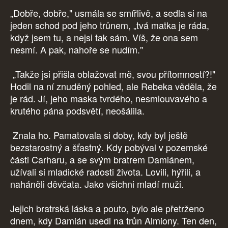
„Dobře, dobře," usmála se smířlivě, a sedla si na
jeden schod pod jeho trůnem, „tvá matka je ráda,
když jsem tu, a nejsi tak sám. Víš, že ona sem
nesmí. A pak, nahoře se nudím."
„Takže jsi přišla oblažovat mě, svou přítomností?!"
Hodil na ní znuděný pohled, ale Rebeka věděla, že
je rád. Jí, jeho maska tvrdého, nesmlouvavého a
krutého pána podsvětí, neošálila.
Znala ho. Pamatovala si doby, kdy byl ještě
bezstarostný a šťastný. Kdy pobýval v pozemské
části Carharu, a se svým bratrem Damiánem,
užívali si mladické radosti života. Lovili, hýřili, a
naháněli děvčata. Jako všichni mladí muži.
Jejich bratrská láska a pouto, bylo ale přetrženo
dnem, kdy Damián usedl na trůn Almiony. Ten den,