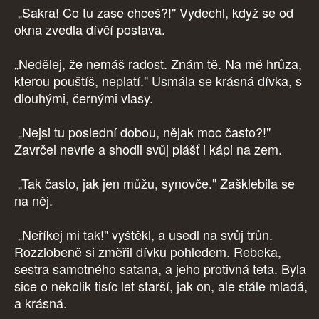
„Sakra! Co tu zase chceš?!" Vydechl, když se od
okna zvedla dívčí postava.
„Nedělej, že nemáš radost. Znám tě. Na mě hrůza,
kterou pouštíš, neplatí." Usmála se krásná dívka, s
dlouhými, černými vlasy.
„Nejsi tu poslední dobou, nějak moc často?!"
Zavrčel nevrle a shodil svůj plášť i kápi na zem.
„Tak často, jak jen můžu, synovče." Zašklebila se
na něj.
„Neříkej mi tak!" vyštěkl, a usedl na svůj trůn.
Rozzlobeně si změřil dívku pohledem. Rebeka,
sestra samotného satana, a jeho protivná teta. Byla
sice o několik tisíc let starší, jak on, ale stále mladá,
a krásná.