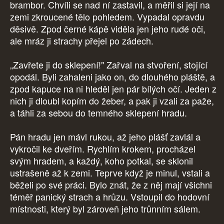
brambor. Chvíli se nad ní zastavil, a měřil si její na
zemi zkroucené tělo pohledem. Vypadal opravdu
děsivě. Zpod černé kápě viděla jen jeho rudé oči,
ale mráz ji strachy přejel po zádech.
„Zavřete ji do sklepení!" Zařval na stvoření, stojící
opodál. Byli zahaleni jako on, do dlouhého pláště, a
zpod kapuce na ni hleděl jen pár bílých očí. Jeden z
nich ji dloubl kopím do žeber, a pak ji vzali za paže,
a táhli za sebou do temného sklepení hradu.
Pán hradu jen mávl rukou, až jeho plášť zavlál a
vykročil ke dveřím. Rychlím krokem, procházel
svým hradem, a každý, koho potkal, se sklonil
ustrašeně až k zemi. Teprve když je minul, vstali a
běželi po své práci. Bylo znát, že z něj mají všichni
téměř panický strach a hrůzu. Vstoupil do hodovní
místnosti, který byl zároveň jeho trůnním sálem.