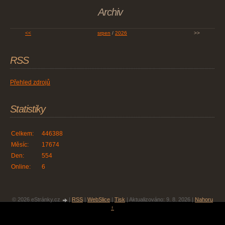
Archiv
<<
srpen
/
2026
>>
RSS
Přehled zdrojů
Statistiky
Celkem:
446388
Měsíc:
17674
Den:
554
Online:
6
© 2026 eStránky.cz
|
RSS
|
WebSlice
|
Tisk
|
Aktualizováno: 9. 8. 2026
|
Nahoru
↑