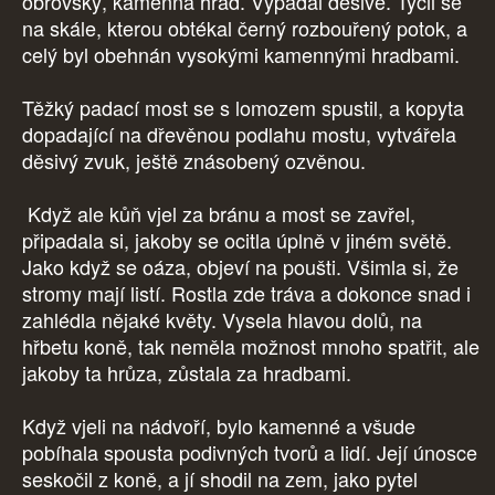
obrovský, kamenná hrad. Vypadal děsivě. Tyčil se
na skále, kterou obtékal černý rozbouřený potok, a
celý byl obehnán vysokými kamennými hradbami.
Těžký padací most se s lomozem spustil, a kopyta
dopadající na dřevěnou podlahu mostu, vytvářela
děsivý zvuk, ještě znásobený ozvěnou.
Když ale kůň vjel za bránu a most se zavřel,
připadala si, jakoby se ocitla úplně v jiném světě.
Jako když se oáza, objeví na poušti. Všimla si, že
stromy mají listí. Rostla zde tráva a dokonce snad i
zahlédla nějaké květy. Vysela hlavou dolů, na
hřbetu koně, tak neměla možnost mnoho spatřit, ale
jakoby ta hrůza, zůstala za hradbami.
Když vjeli na nádvoří, bylo kamenné a všude
pobíhala spousta podivných tvorů a lidí. Její únosce
seskočil z koně, a jí shodil na zem, jako pytel