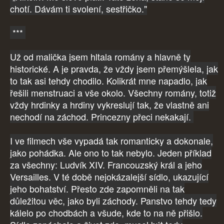
chotí. Dávám ti svolení, sestřičko."
***
Už od malička jsem hltala romány a hlavně ty
historické. A je pravda, že vždy jsem přemýšlela, jak
to tak asi tehdy chodilo. Kolikrát mne napadlo, jak
řešili menstruaci a vše okolo. Všechny romány, totiž
vždy hrdinky a hrdiny vykreslují tak, že vlastně ani
nechodí na záchod. Princezny přeci nekakají.
I ve filmech vše vypadá tak romanticky a dokonale,
jako pohádka. Ale ono to tak nebylo. Jeden příklad
za všechny: Ludvík XIV. Francouzský král a jeho
Versailles. V té době nejokázalejší sídlo, ukazující
jeho bohatství. Přesto zde zapomněli na tak
důležitou věc, jako byli záchody. Panstvo tehdy tedy
kálelo po chodbách a všude, kde to na ně přišlo.