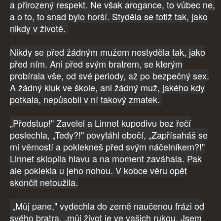
a přirozený respekt. Ne však arogance, to vůbec ne,
a o to, to snad bylo horší. Styděla se totiž tak, jako
nikdy v životě.
Nikdy se před žádným mužem nestyděla tak, jako
před ním. Ani před svým bratrem, se kterým
probírala vše, od své periody, až po bezpečný sex.
A žádný kluk ve škole, ani žádný muž, jakého kdy
potkala, nepůsobil v ní takový zmatek.
„Předstup!" Zavelel a Linnet kupodivu bez řečí
poslechla, „Tedy?!" povytáhl obočí, „Zapřísaháš se
mi věrností a poklekneš před svým náčelníkem?!"
Linnet sklopila hlavu a na moment zaváhala. Pak
ale poklekla u jeho nohou. V kobce věru opět
skončit netoužila.
„Můj pane," vydechla do země naučenou frázi od
svého bratra, „můj život je ve vašich rukou. Jsem