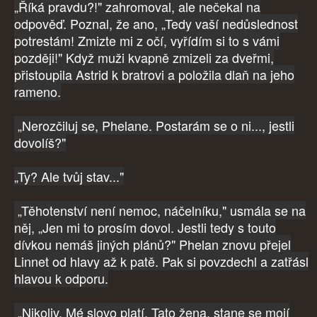
„Říká pravdu?!" zahromoval, ale nečekal na
odpověď. Poznal, že ano, „Tedy vaší nedůslednost
potrestám! Zmizte mi z očí, vyřídím si to s vámi
později!" Když muži kvapně zmizeli za dveřmi,
přistoupila Astrid k bratrovi a položila dlaň na jeho
rameno.
„Nerozčiluj se, Phelane. Postarám se o ni..., jestli
dovolíš?"
„Ty? Ale tvůj stav..."
„Těhotenství není nemoc, náčelníku," usmála se na
něj, „Jen mi to prosím dovol. Jestli tedy s touto
dívkou nemáš jiných plánů?" Phelan znovu přejel
Linnet od hlavy až k patě. Pak si povzdechl a zatřásl
hlavou k odporu.
„Nikoliv. Mé slovo platí. Tato žena, stane se mojí