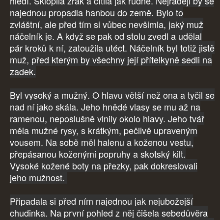
hledí. Sklopila zrak a cítila jak rudne. Nejraději by se
najednou propadla hanbou do země. Bylo to
zvláštní, ale před tím si vůbec nevšimla, jaký muž
náčelník je. A když se pak od stolu zvedl a udělal
pár kroků k ní, zatoužila utéct. Náčelník byl totiž jistě
muž, před kterým by všechny její přítelkyně sedli na
zadek.
Byl vysoký a mužný. O hlavu větší než ona a tyčil se
nad ní jako skála. Jeho hnědé vlasy se mu až na
ramenou, neposlušně vlnily okolo hlavy. Jeho tvář
měla mužné rysy, s krátkým, pečlivě upraveným
vousem. Na sobě měl halenu a koženou vestu,
přepásanou koženými popruhy a skotský kilt.
Vysoké kožené boty na přezky, pak dokreslovali
jeho mužnost.
Připadala si před ním najednou jak nejubožejší
chudinka. Na první pohled z něj čišela sebedůvěra