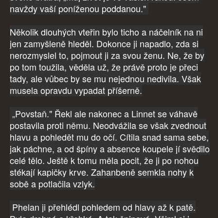
navždy vaší poníženou poddanou."
Několik dlouhých vteřin bylo ticho a náčelník na ni
jen zamyšleně hleděl. Dokonce ji napadlo, zda si
nerozmyslel to, pojmout ji za svou ženu. Ne, že by
po tom toužila, věděla už, že právě proto je přeci
tady, ale vůbec by se mu nejednou nedivila. Však
musela opravdu vypadat příšerně.
„Povstaň." Řekl ale nakonec a Linnet se váhavě
postavila proti němu. Neodvážila se však zvednout
hlavu a pohledět mu do očí. Cítila snad sama sebe,
jak páchne, a od špíny a absence koupele jí svědilo
celé tělo. Ještě k tomu měla pocit, že ji po nohou
stékají kapičky krve. Zahanbeně semkla nohy k
sobě a potlačila vzlyk.
Phelan ji přehlédl pohledem od hlavy až k patě.