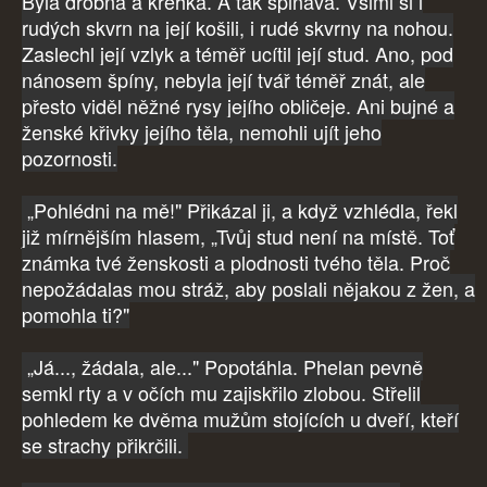
Byla drobná a křehká. A tak špinavá. Všiml si i
rudých skvrn na její košili, i rudé skvrny na nohou.
Zaslechl její vzlyk a téměř ucítil její stud. Ano, pod
nánosem špíny, nebyla její tvář téměř znát, ale
přesto viděl něžné rysy jejího obličeje. Ani bujné a
ženské křivky jejího těla, nemohli ujít jeho
pozornosti.
„Pohlédni na mě!" Přikázal ji, a když vzhlédla, řekl
již mírnějším hlasem, „Tvůj stud není na místě. Toť
známka tvé ženskosti a plodnosti tvého těla. Proč
nepožádalas mou stráž, aby poslali nějakou z žen, a
pomohla ti?"
„Já..., žádala, ale..." Popotáhla. Phelan pevně
semkl rty a v očích mu zajiskřilo zlobou. Střelil
pohledem ke dvěma mužům stojících u dveří, kteří
se strachy přikrčili.