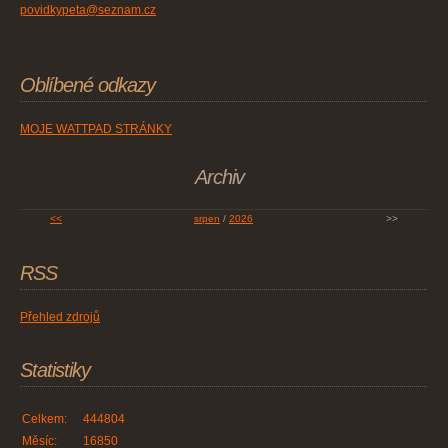
povidkypeta@seznam.cz
Oblíbené odkazy
MOJE WATTPAD STRÁNKY
Archiv
<<
srpen
/
2026
>>
RSS
Přehled zdrojů
Statistiky
Celkem:
444804
Měsíc:
16850