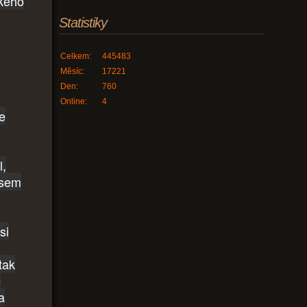
ckého
Statistiky
Celkem:
445483
Měsíc:
17221
Den:
760
Online:
4
le
l,
jsem
si
tak
é
a