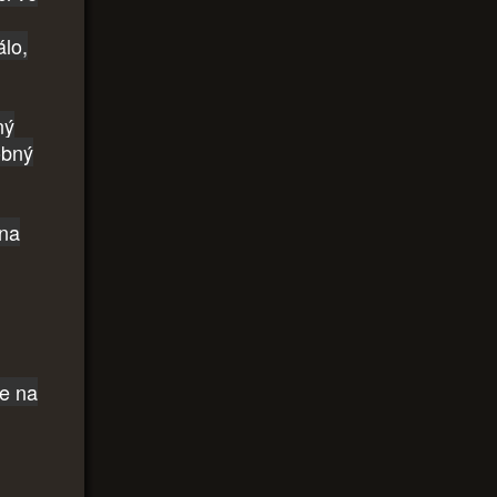
álo,
ný
obný
 na
ce na