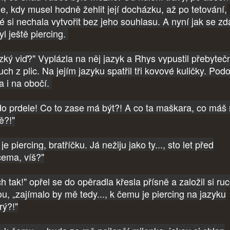
le, kdy musel hodně žehlit její docházku, až po tetování,
ré si nechala vytvořit bez jeho souhlasu. A nyní jak se zd
yl ještě piercing.
zký viď?" Vyplázla na něj jazyk a Rhys vypustil přebyteč
ch z plic. Na jejím jazyku spatřil tři kovové kuličky. Pod
a i na obočí.
do prdele! Co to zase má být?! A co ta maškara, co máš
ě?!"
je piercing, bratříčku. Já nežiju jako ty..., sto let před
cema, víš?"
h tak!" opřel se do opěradla křesla přísně a založil si ru
ou, „zajímalo by mě tedy..., k čemu je piercing na jazyku
rý?!"