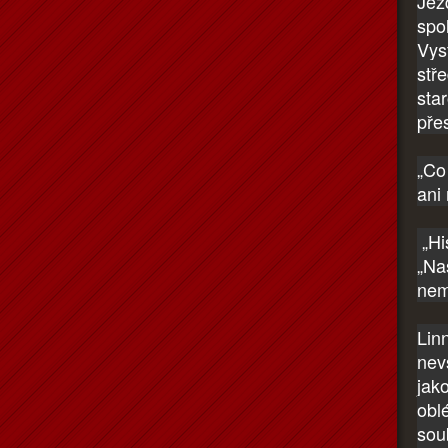
Jez
spo
Vys
stře
sta
pře
„Co
ani
„Hi
„Na
nem
Lin
nev
jak
obl
sou