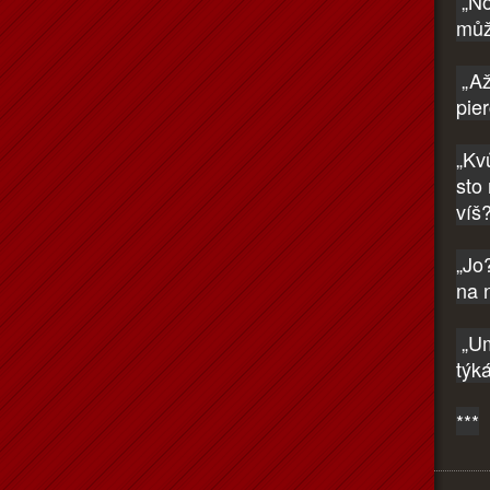
„No
můž
„Až
pie
„Kv
sto
víš
„Jo
na 
„Um
týk
***