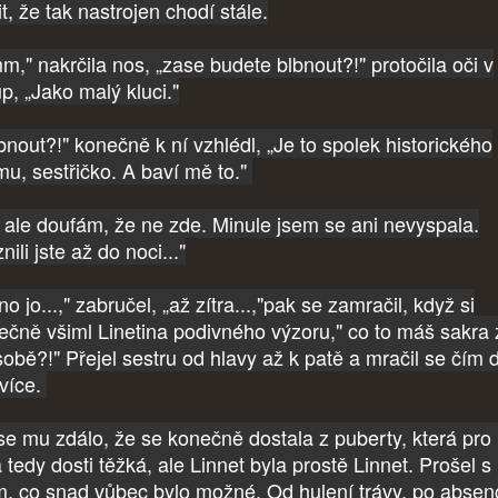
t, že tak nastrojen chodí stále.
m," nakrčila nos, „zase budete blbnout?!" protočila oči v
p, „Jako malý kluci."
bnout?!" konečně k ní vzhlédl, „Je to spolek historického
mu, sestřičko. A baví mě to."
, ale doufám, že ne zde. Minule jsem se ani nevyspala.
nili jste až do noci..."
o jo...," zabručel, „až zítra...,"pak se zamračil, když si
ečně všiml Linetina podivného výzoru," co to máš sakra
sobě?!" Přejel sestru od hlavy až k patě a mračil se čím 
 více.
se mu zdálo, že se konečně dostala z puberty, která pro 
 tedy dosti těžká, ale Linnet byla prostě Linnet. Prošel s 
m, co snad vůbec bylo možné. Od hulení trávy, po absen