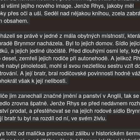
 si všiml jejího nového image. Jenže Rhys, jakoby měl
pky přes oči a uši. Seděl nad nějakou knihou, zcela zabr
ím obsahem.
házeli se právě v jedné z mála obytných místností, která
hradě Brynmor nacházela. Byl to jejich domov. Sídlo jeji
ků, a jejich jediné útočiště. Před dlouhými osmi lety, kdy
o deset, zemřeli jejich rodiče při autonehodě. A jelikož R
ě nabyl plnoletosti, mohl si svou nezletilou sestru vzít d
trování. A její bratr, bral rodičovské povinnosti hodně vá
hokrát však k její nelibosti.
iče jim zanechali značné jmění a panství v Anglii, tak se
edlo zrovna špatně. Jenže Rhys se před nedávnem rozh
ství prodat, a přestěhovat se na jejich rodové sídlo Bryn
jí bratr tu byl na rozdíl od ní, ve svém živlu.
s totiž od malička provozoval zálibu v historickém šerm