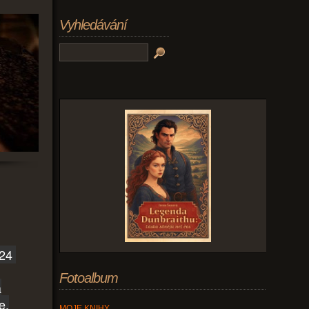
Vyhledávání
024
Fotoalbum
a
e,
MOJE KNIHY