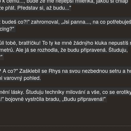
 k čemu..., bude ze mě nejlepší milenka, jakou si chlap
e přát. Představ si, až budu..."
 budeš co?!" zahromoval, „Jsi panna..., na co potřebuje
rcing?"
ůli tobě, bratříčku! To ty ke mně žádnýho kluka nepustíš
 metrů. Ale já se rozhodla, že budu připravená. Študuju,
?"
? A co?" Zašklebil se Rhys na svou nezbednou setru a ho
ni varovný pohled.
ění lásky. Študuju techniky milování a vše, co se erotik
á!" bojovně vystrčila bradu, „Budu připravená!"