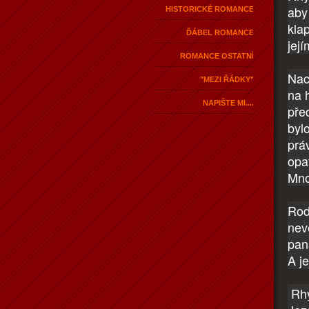
aby
HISTORICKÉ ROMANCE
kla
ĎÁBEL ROMANCE
jej
ROMANCE OSTATNÍ
Nac
"MEZI ŘÁDKY"
na 
NAPIŠTE MI....
před
byl
práv
opa
Mno
Rod
nev
pan
A je
Rhy