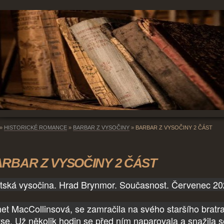
»
HISTORICKÉ ROMANCE
»
BARBAR Z VYSOČINY
»
BARBAR Z VYSOČINY 2 ČÁST
RBAR Z VYSOČINY 2 ČÁST
tská vysočina. Hrad Brynmor. Současnost. Červenec 2
net MacCollinsová, se zamračila na svého staršího bratr
se. Už několik hodin se před ním naparovala a snažila s