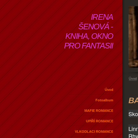
IRENA
ŠENOVÁ -
KNIHA, OKNO
PRO FANTASII
Úvod
Úvod
BA
Fotoalbum
MAFIE ROMANCE
Sko
UPÍŘÍ ROMANCE
Lin
VLKODLACI ROMANCE
Rhy