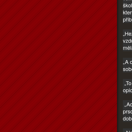
ško
kte
přib
„He
vzdu
měl
„A 
sob
„To 
opi
„Ac
prs
dob