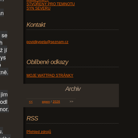
STVOŘENÝ PRO TEMNOTU
SYN SEVERU
án
Kontakt
 se
ch
povidkypeta@seznam.cz
ž jí
hys
Oblíbené odkazy
o
žně.
MOJE WATTPAD STRÁNKY
Archiv
 jim
odl
<<
srpen
/
2026
>>
mor.
RSS
u.
Přehled zdrojů