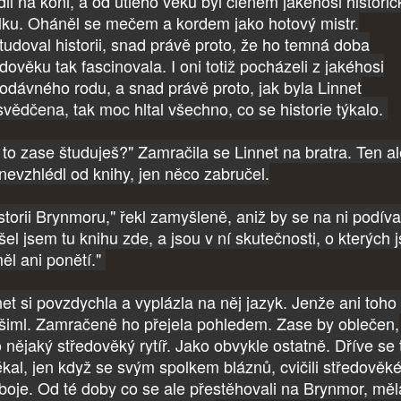
dil na koni, a od útlého věku byl členem jakéhosi histori
lku. Oháněl se mečem a kordem jako hotový mistr.
tudoval historii, snad právě proto, že ho temná doba
dověku tak fascinovala. I oni totiž pocházeli z jakéhosi
rodávného rodu, a snad právě proto, jak byla Linnet
svědčena, tak moc hltal všechno, co se historie týkalo.
 to zase študuješ?" Zamračila se Linnet na bratra. Ten a
 nevzhlédl od knihy, jen něco zabručel.
storii Brynmoru," řekl zamyšleně, aniž by se na ni podíva
šel jsem tu knihu zde, a jsou v ní skutečnosti, o kterých 
ěl ani ponětí."
net si povzdychla a vyplázla na něj jazyk. Jenže ani toho 
šiml. Zamračeně ho přejela pohledem. Zase by oblečen,
o nějaký středověký rytíř. Jako obvykle ostatně. Dříve se 
ékal, jen když se svým spolkem bláznů, cvičili středověk
boje. Od té doby co se ale přestěhovali na Brynmor, měl