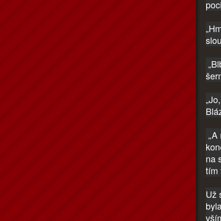
poci
„Hm
slou
„Bl
šer
„Jo
Bláz
„A n
kon
na 
tím
Už 
byla
vší