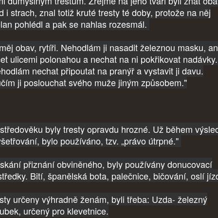
mi důmyslným trestům. Zřejmě na jeho tváři byli znát oba
 i strach, znal totiž kruté tresty té doby, protože na něj
lan pohlédl a pak se nahlas rozesmál.
měj obav, rytíři. Nehodlám ji nasadit železnou masku, ani
čet ulicemi polonahou a nechat na ni pokřikovat nadávky.
ehodlám nechat připoutat na pranýř a vystavit ji davu.
čím ji poslouchat svého muže jiným způsobem."
středověku byly tresty opravdu hrozné. Už během výsle
yšetřování, bylo používáno, tzv. „právo útrpné."
ískání přiznání obviněného, byly používány donucovací
tředky. Bití, španělská bota, palečnice, bičování, oslí jíz
sty určeny výhradně ženám, byli třeba: Uzda- železný
ubek, určený pro klevetnice.