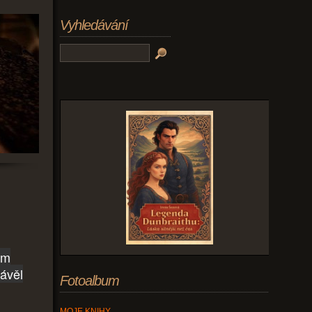
Vyhledávání
ém
ávěl
Fotoalbum
MOJE KNIHY