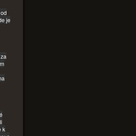
k od
de je
 za
em
na
vé
i
e k