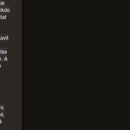
le
nikdo
tat
avit
píše
ě. A
e
ro
é,
á