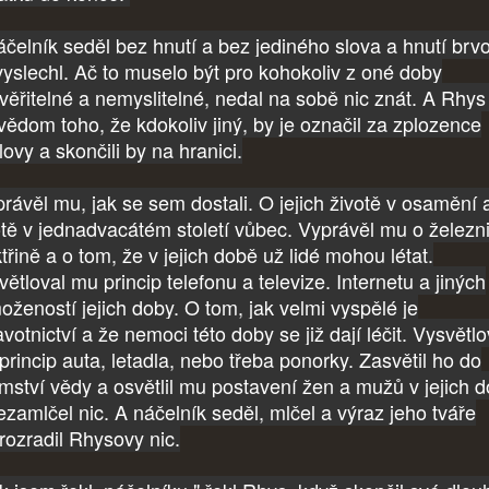
áčelník seděl bez hnutí a bez jediného slova a hnutí brv
vyslechl. Ač to muselo být pro kohokoliv z oné doby
věřitelné a nemyslitelné, nedal na sobě nic znát. A Rhys 
 vědom toho, že kdokoliv jiný, by je označil za zplozence
ovy a skončili by na hranici.
rávěl mu, jak se sem dostali. O jejich životě v osamění 
otě v jednadvacátém století vůbec. Vyprávěl mu o železni
třině a o tom, že v jejich době už lidé mohou létat.
ětloval mu princip telefonu a televize. Internetu a jiných
ožeností jejich doby. O tom, jak velmi vyspělé je
votnictví a že nemoci této doby se již dají léčit. Vysvětlo
princip auta, letadla, nebo třeba ponorky. Zasvětil ho do
emství vědy a osvětlil mu postavení žen a mužů v jejich 
ezamlčel nic. A náčelník seděl, mlčel a výraz jeho tváře
rozradil Rhysovy nic.