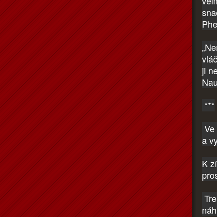
vel
snad
Phe
„Ne
vlá
ji n
Nau
***
Ve 
a v
K z
pros
Tre
náh