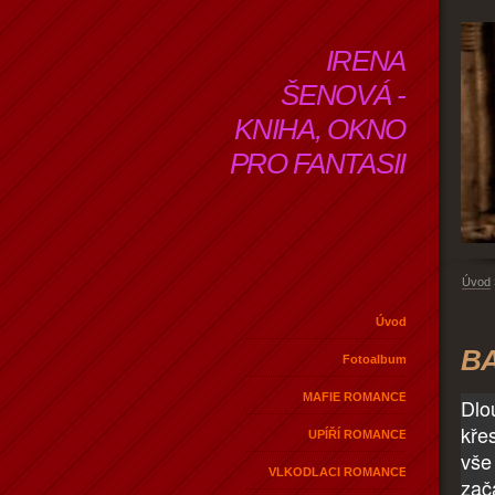
IRENA
ŠENOVÁ -
KNIHA, OKNO
PRO FANTASII
Úvod
Úvod
BA
Fotoalbum
MAFIE ROMANCE
Dlo
kře
UPÍŘÍ ROMANCE
vše
VLKODLACI ROMANCE
zač