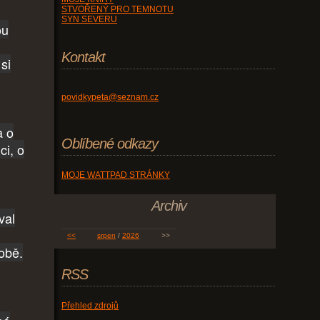
STVOŘENÝ PRO TEMNOTU
SYN SEVERU
ou
Kontakt
si
povidkypeta@seznam.cz
a o
Oblíbené odkazy
ci, o
MOJE WATTPAD STRÁNKY
Archiv
val
<<
srpen
/
2026
>>
době.
RSS
Přehled zdrojů