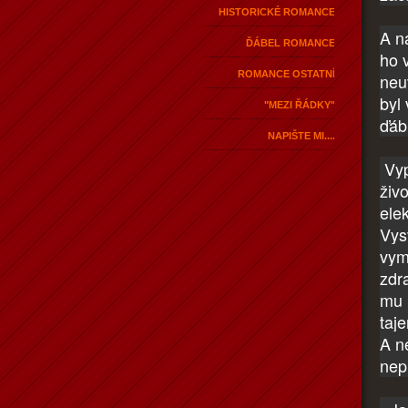
HISTORICKÉ ROMANCE
A n
ĎÁBEL ROMANCE
ho 
ROMANCE OSTATNÍ
neu
byl
"MEZI ŘÁDKY"
ďábl
NAPIŠTE MI....
Vyp
živ
elek
Vysv
vym
zdra
mu 
taj
A n
nep