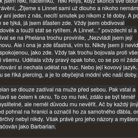
k jsem řekl, náčelníku," řekl Rhys, když skončil své dlou
rávění, „Žijeme s Linnet sami už dlouho a nikoho nemám
y ani jeden z nás, necítí smutek po nikom z té doby. A 
 se týká, já jsem šťasten zde. Vždy jsem obdivoval
dověk a toužil stát se rytířem. A Linnet..." povzdechl si a
íval se na Phelana trochu provinile, „Nezvládl jsem její
ovu. Ale i ona je zde šťastná, vím to. Nikdy jsem ji nevid
 spokojenou, jako zde. Vždy tak trochu bojovala proti vš
ti všemu. Udělala vždy pravý opak toho, co se po ní žádal
etování si nechala udělat na truc. Nebo její kovový jazyk..
u se říká piercing, a je to obyčejná módní věc naší doby.
lan se dlouze zadíval na muže před sebou. Pak vstal a
tavil se čelem k oknu. To co mu řekl, zdálo se být téměř
yslitelné, ale neměl důvodu mu nevěřit. Ač by každý jin
ed pohnal na hranici a označil ho za samotného ďábla, o
ěrčivý nebyl nikdy. Však právě pro jeho názory a myšlení
ačován jako Barbarian.