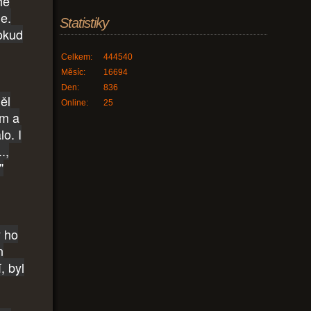
hé
e.
Statistiky
pokud
Celkem:
444540
Měsíc:
16694
Den:
836
ěl
Online:
25
em a
o. I
.,
"
ý ho
n
, byl