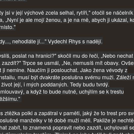
y jsi v její výchově zcela selhal, rytíři," otočil se náčelní
a, „Nyní je ale mojí ženou, a je na mě, abych ji ukázal, k
 místo."
y..., nehodláte jí..." Vydechl Rhys s nadějí.
slíš, poslat na hranici?" skočil mu do řeči, „Nebo nechat
a zazdít?" Trpce se usmál, „Ne, nemusíš mít obavy. Ovš
st ji nemine. Naučím ji poslouchat. Jako žena vévody z
nstailu, musí být dvakráte poslušna svému muži. Záleží 
 život její, i mých poddaných. Tedy budu tvrdý.
mlouvavý, a když to bude nutné, uchýlím se k trestu
těžšímu."
 ztěžka polkl a zapátral v paměti, jaký že to trest pro s
oslušné manželky v té době muži měli. Pakliže je nechtěl
hat zabít, to znamená popravit nebo zazdít, uchylovali s