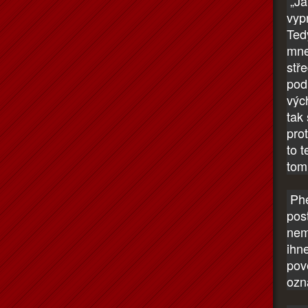
„Ja
vyp
Ted
mne
stře
pod
vých
tak
pro
to t
tom
Phe
pos
nem
ihn
pov
ozn