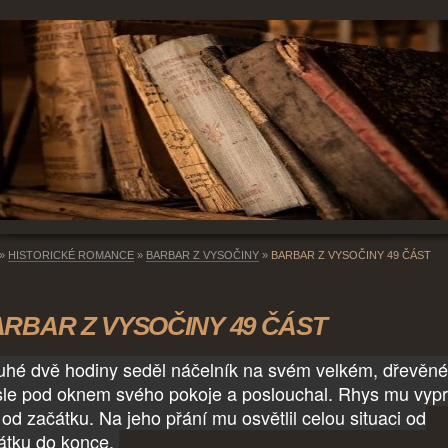
»
HISTORICKÉ ROMANCE
»
BARBAR Z VYSOČINY
»
BARBAR Z VYSOČINY 49 ČÁST
RBAR Z VYSOČINY 49 ČÁST
uhé dvě hodiny seděl náčelník na svém velkém, dřevěn
sle pod oknem svého pokoje a poslouchal. Rhys mu vypr
 od začátku. Na jeho přání mu osvětlil celou situaci od
átku do konce.