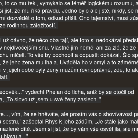
, to co mu řekl, vymykalo se téměř logickému rozumu, a
si jist, že mu říká pravdu. Jedno bylo ale jisté, nikdy, se 
mí dozvědět o tom, odkud přišli. Ono tajemství, musí zůs
ze rodinnou záležitostí.
l už dávno, že něco oba tají, ale toto si nedokázal předst
 v nejdivočejším snu. Vlastně jim neměl ani za zlé, že ze
achu mlčeli. To vše by pochopit a odpustit dokázal. Šlo s
o, že jeho žena mu lhala. Uváděla ho v omyl a to záměrn
tli v jejich době byly ženy mužům rovnoprávné, zde, to al
latí.
ředověk..." vydechl Phelan do ticha, aniž by se otočil od
a, „To slovo už jsem u své ženy zaslechl."
re..., vím, že se hněváte, ale prosím vás o shovívavost p
 sestru," zašeptal Rhys k jeho zádům, „Je stále jako mal
mazlené dítě. Jsem si jist, že by vám vše osvětlila, ale m
 hlavu a..."