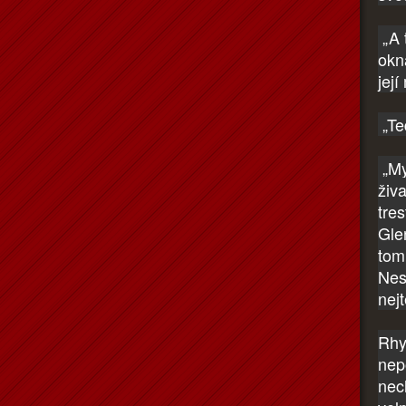
„A t
okn
její
„Ted
„My
živ
tre
Gle
tom
Nes
nej
Rhys
nep
nec