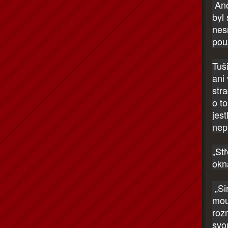
Ano
byl 
nes
pou
Tuši
ani
str
o t
jes
nep
„St
okn
„Si
mou
roz
svou