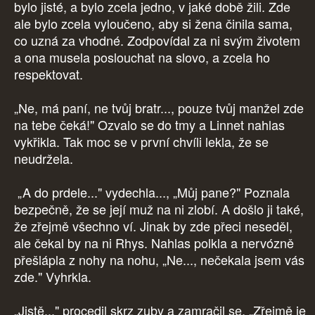
bylo jisté, a bylo zcela jedno, v jaké době žili. Zde
ale bylo zcela vyloučeno, aby si žena činila sama,
co uzná za vhodné. Zodpovídal za ni svým životem
a ona musela poslouchat na slovo, a zcela ho
respektovat.
„Ne, má paní, ne tvůj bratr..., pouze tvůj manžel zde
na tebe čeká!" Ozvalo se do tmy a Linnet nahlas
vykřikla. Tak moc se v první chvíli lekla, že se
neudržela.
„A do prdele..." vydechla..., „Můj pane?" Poznala
bezpečně, že se její muž na ni zlobí. A došlo ji také,
že zřejmě všechno ví. Jinak by zde přeci neseděl,
ale čekal by na ni Rhys. Nahlas polkla a nervózně
přešlápla z nohy na nohu, „Ne..., nečekala jsem vás
zde." Vyhrkla.
„Jistě..." procedil skrz zuby a zamračil se, „Zřejmě je