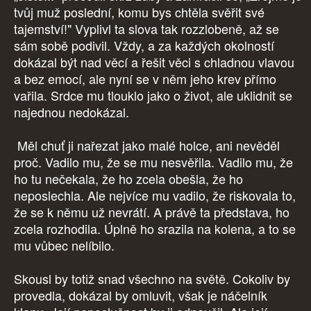
tvůj muž poslední, komu bys chtěla svěřit své
tajemství!" Vyplivl ta slova tak rozzlobeně, až se
sám sobě podivil. Vždy, a za každých okolností
dokázal být nad věcí a řešit věci s chladnou vlavou
a bez emocí, ale nyní se v něm jeho krev přímo
vařila. Srdce mu tlouklo jako o život, ale uklidnit se
najednou nedokázal.
Měl chuť ji nařezat jako malé holce, ani nevěděl
proč. Vadilo mu, že se mu nesvěřila. Vadilo mu, že
ho tu nečekala, že ho zcela obešla, že ho
neposlechla. Ale nejvíce mu vadilo, že riskovala to,
že se k němu už nevrátí. A právě ta představa, ho
zcela rozhodila. Úplně ho srazila na kolena, a to se
mu vůbec nelíbilo.
Skousl by totiž snad všechno na světě. Cokoliv by
provedla, dokázal by omluvit, však je náčelník