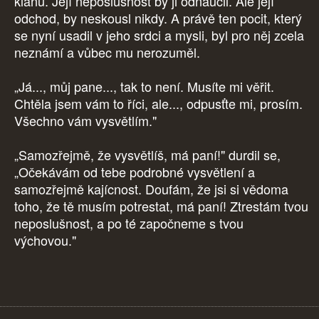
klanu. Její neposlušnost by ji odnaučil. Ale její
odchod, by neskousl nikdy. A právě ten pocit, který
se nyní usadil v jeho srdci a mysli, byl pro něj zcela
neznámí a vůbec mu nerozuměl.
„Já..., můj pane..., tak to není. Musíte mi věřit.
Chtěla jsem vám to říci, ale..., odpusťte mi, prosím.
Všechno vám vysvětlím."
„Samozřejmě, že vysvětlíš, má paní!" durdil se,
„Očekávám od tebe podrobné vysvětlení a
samozřejmě kajícnost. Doufám, že jsi si vědoma
toho, že tě musím potrestat, má paní! Ztrestám tvou
neposlušnost, a po té započneme s tvou
výchovou."