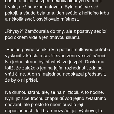
básně a ocitla se zpět, několik dlouhých vteřin ji
trvalo, než se vzpamatovala. Byla opět ve své
pokoji, a všude byla tma. Jen světlo z hořícího krbu
a několik svící, osvětlovalo místnost.
„Rhysy?" Zamžourala do tmy, ale z postavy sedící
pod oknem viděla jen tmavou siluetu.
Phelan pevně semkl rty a potlačil nutkavou potřebu
vyskočit z křesla a sevřít svou ženu ve své náruči.
Na jednu stranu byl šťastný, že je zpět. Došlo mu
totiž, že záleželo jen na jejím rozhodnutí, zda se
vrátí či ne. A on si najednou nedokázal představit,
že by o ni přišel.
Na druhou stranu ale, se na ni zlobil. A to hodně.
Nyní již sice trochu chápal důvod jejího zvláštního
chování, ale přesto to neomlouvalo její
neposlušnost. Její bratr nezvládl její výchovu, to