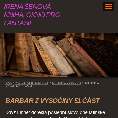
IRENA ŠENOVÁ -
KNIHA, OKNO PRO
FANTASII
Úvod
»
HISTORICKÉ ROMANCE
»
BARBAR Z VYSOČINY
»
BARBAR Z
VYSOČINY 51 ČÁST
BARBAR Z VYSOČINY 51 ČÁST
Když Linnet dořekla poslední slovo oné latinské