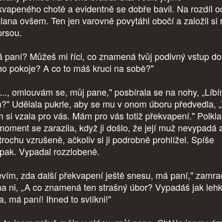
kvapeného chotě a evidentně se dobře bavil. Na rozdíl o
lana ovšem. Ten jen varovně povytáhl obočí a založil si 
prsou.
 paní? Můžeš mi říci, co znamená tvůj podivný vstup do
o pokoje? A co to máš kruci na sobě?"
..., omlouvám se, můj pane," posbírala se na nohy, „Líb
?" Udělala pukrle, aby se mu v onom úboru předvedla, 
m si vzala pro vás. Mám pro vás totiž překvapení." Polkla
moment se zarazila, když ji došlo, že její muž nevypadá 
trochu vzrušeně, ačkoliv si ji podrobně prohlížel. Spíše
pak. Vypadal rozzlobeně.
vím, zda další překvapení ještě snesu, má paní," zamrač
na ni, „A co znamená ten strašný úbor? Vypadáš jak leh
a, má paní! Ihned to svlíkni!"