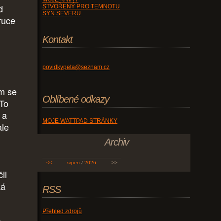
d
STVOŘENÝ PRO TEMNOTU
SYN SEVERU
ruce
Kontakt
povidkypeta@seznam.cz
ím se
Oblíbené odkazy
„To
 a
MOJE WATTPAD STRÁNKY
ale
Archiv
<<
srpen
/
2026
>>
il
ká
RSS
Přehled zdrojů