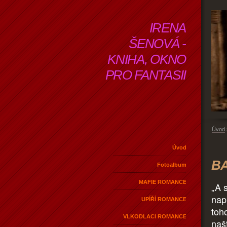
IRENA
ŠENOVÁ -
KNIHA, OKNO
PRO FANTASII
Úvod
Úvod
BA
Fotoalbum
MAFIE ROMANCE
„A 
nap
UPÍŘÍ ROMANCE
toho
VLKODLACI ROMANCE
naš