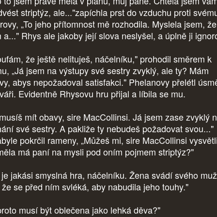
 to jsem právě měla v plánu, můj pane. Chtěla jsem vá
dvést striptýz, ale..."zapíchla prst do vzduchu proti svém
trovy, „To jeho přítomnost mě rozhodila. Myslela jsem, že
a..." Rhys ale jakoby její slova neslyšel, a úplně ji ignor
ufám, že ještě nelituješ, náčelníku," prohodil směrem k
u, „Já jsem na výstupy své sestry zvyklý, ale ty? Mám
vy, abys nepožadoval satisfakci." Phelanovy přelétl úsm
váři. Evidentně Rhysovu hru přijal a líbila se mu.
musíš mít obavy, sire MacCollinsi. Já jsem zase zvyklý 
nání své sestry. A pakliže ty nebudeš požadovat svou..."
abyle pokrčil rameny, „Můžeš mi, sire MacCollinsi vysvětli
měla má paní na mysli pod oním pojmem striptýz?"
 je jakási smyslná hra, náčelníku. Žena svádí svého mu
, že se před ním svléká, aby nabudila jeho touhy."
proto musí být oblečena jako lehká děva?"