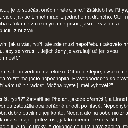
..., je to součást oněch hrátek, sire." Zašklebil se Rhys
ž viděl, jak se Linnet mračí z jednoho na druhého. Stáli 
 oba s rukama založenýma na prsou, jako inkvizitoři a
ustili z ní zrak.
ím jak u vás, rytíři, ale zde muži nepotřebují takovéto hr
, aby se vzrušili. Jejich ženy je vzrušují už jen svou
tomností."
em si toho vědom, náčelníku. Cítím to stejně, ovšem má
tra to zřejmě ještě nepochopila. Pravděpodobně se prav
ží vám učinit radost. Možná byste ji měl vyhovět?"
líš, rytíři?" Zatvářil se Phelan, jakože přemýšlí, a Linnet
ednou zatoužila oba pořádně uhodit po hlavě. Nepochyb
oba dobře bavili na její konto. Nedala ale na sobě nic zná
k ona se najde příležitost, jak to oběma pěkně vrátit,
dlo ji. A to i s úroky. A dokonce se jí i v hlavě začínal ro