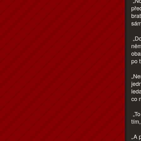
„No
pře
bra
sám 
„Do
něm
oba
po t
„Ne
jed
led
co 
„To
tím
„A 