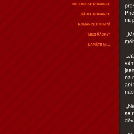
pře
HISTORICKÉ ROMANCE
Phe
ĎÁBEL ROMANCE
na 
ROMANCE OSTATNÍ
„Má
"MEZI ŘÁDKY"
méh
NAPIŠTE MI....
„Já
vám
jse
na 
ani 
nao
„Ne
se 
děv