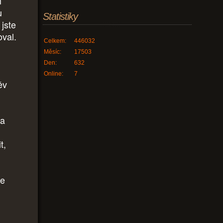
m
u
Statistiky
 jste
oval.
Celkem:
446032
Měsíc:
17503
Den:
632
Online:
7
ěv
na
t,
že