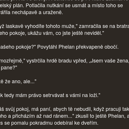
elský plán. Potlačila nutkání se usmát a místo toho se
vářila nechápavě a uraženě.
yž laskavě vyhodíte tohoto muže," zamračila se na bratra
eho pokoje, ukážu vám, co jste ještě neviděl."
našeho pokoje?" Povytáhl Phelan překvapeně obočí.
mozřejmě," vystrčila hrdě bradu vpřed, „Jsem vaše žena
 pane?"
tě že ano, ale..."
k tedy mám právo setrvávat s vámi na loži."
š svůj pokoj, má paní, abych tě nebudil, když pracuji ta
uho a přicházím až nad ránem..." zkusil to ještě Phelan, 
s se pomalu pokradmu odebíral ke dveřím.