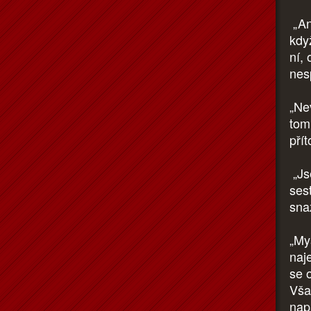
„Ano
kdy
ní,
nesp
„Nev
tomu
pří
„Js
ses
sna
„Mys
naj
se 
Vša
napa