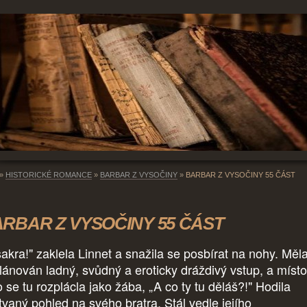
»
HISTORICKÉ ROMANCE
»
BARBAR Z VYSOČINY
»
BARBAR Z VYSOČINY 55 ČÁST
RBAR Z VYSOČINY 55 ČÁST
sakra!" zaklela Linnet a snažila se posbírat na nohy. Měl
lánován ladný, svůdný a eroticky dráždivý vstup, a místo
 se tu rozplácla jako žába, „A co ty tu děláš?!" Hodila
tvaný pohled na svého bratra. Stál vedle jejího