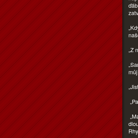
ďáb
zat
„Kd
naš
„Z 
„Sa
můj
„Jis
„Pa
„Má
dlo
Rhy