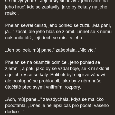
se mi vyhýbáte." Její prsty sklouzly z jeho tváře na
jeho hruď, kde se zastavily, jako by čekaly na jeho
reakci.
Phelan sevřel čelisti, jeho pohled se zúžil. „Má paní,
já..." začal, ale jeho hlas se zlomil. Linnet se k němu
naklonila blíž, její dech se mísil s jeho.
„Jen polibek, můj pane," zašeptala. „Nic víc."
Phelan se na okamžik odmlčel, jeho pohled se
zjemnil, a pak, jako by se vzdal boje, se k ní sklonil
a jejich rty se setkaly. Polibek byl nejprve váhavý,
ale postupně se prohloubil, jako by v něm našel
útočiště před svými vnitřními rozpory.
„Ach, můj pane..." zavzdychala, když se maličko
poodtáhla, „Dnes je nejlepší čas pro početí vašeho
dědice..."