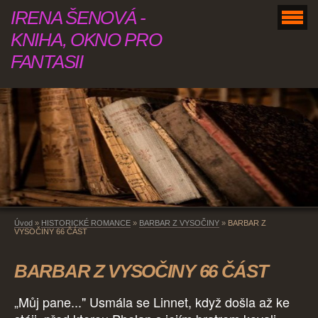
IRENA ŠENOVÁ -
KNIHA, OKNO PRO
FANTASII
Úvod
»
HISTORICKÉ ROMANCE
»
BARBAR Z VYSOČINY
»
BARBAR Z
VYSOČINY 66 ČÁST
BARBAR Z VYSOČINY 66 ČÁST
„Můj pane..." Usmála se Linnet, když došla až ke