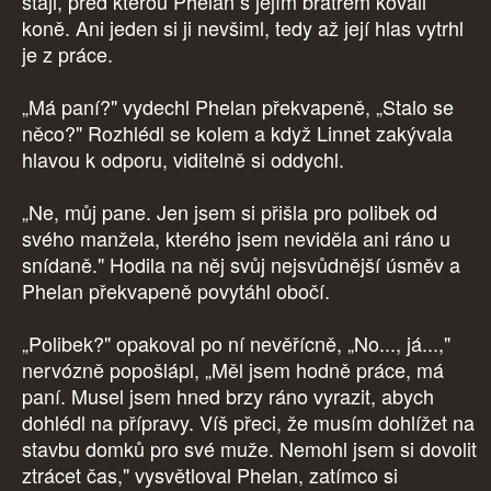
stáji, před kterou Phelan s jejím bratrem kovali
koně. Ani jeden si ji nevšiml, tedy až její hlas vytrhl
je z práce.
„Má paní?" vydechl Phelan překvapeně, „Stalo se
něco?" Rozhlédl se kolem a když Linnet zakývala
hlavou k odporu, viditelně si oddychl.
„Ne, můj pane. Jen jsem si přišla pro polibek od
svého manžela, kterého jsem neviděla ani ráno u
snídaně." Hodila na něj svůj nejsvůdnější úsměv a
Phelan překvapeně povytáhl obočí.
„Polibek?" opakoval po ní nevěřícně, „No..., já...,"
nervózně popošlápl, „Měl jsem hodně práce, má
paní. Musel jsem hned brzy ráno vyrazit, abych
dohlédl na přípravy. Víš přeci, že musím dohlížet na
stavbu domků pro své muže. Nemohl jsem si dovolit
ztrácet čas," vysvětloval Phelan, zatímco si