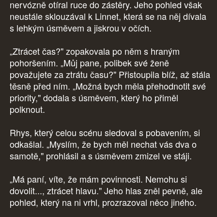
nervózně otíral ruce do zástěry. Jeho pohled však
neustále sklouzával k Linnet, která se na něj dívala
s lehkým úsměvem a jiskrou v očích.
„Ztrácet čas?" zopakovala po něm s hraným
pohoršením. „Můj pane, polibek své ženě
považujete za ztrátu času?" Přistoupila blíž, až stála
těsně před ním. „Možná bych měla přehodnotit své
priority," dodala s úsměvem, který ho přiměl
polknout.
Rhys, který celou scénu sledoval s pobavením, si
odkašlal. „Myslím, že bych měl nechat vás dva o
samotě," prohlásil a s úsměvem zmizel ve stáji.
„Má paní, víte, že mám povinnosti. Nemohu si
dovolit..., ztrácet hlavu." Jeho hlas zněl pevně, ale
pohled, který na ni vrhl, prozrazoval něco jiného.