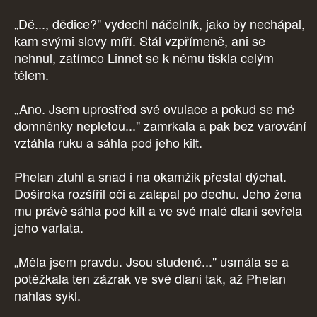
„Dě..., dědice?" vydechl náčelník, jako by nechápal,
kam svými slovy míří. Stál vzpřímeně, ani se
nehnul, zatímco Linnet se k němu tiskla celým
tělem.
„Ano. Jsem uprostřed své ovulace a pokud se mé
domněnky nepletou..." zamrkala a pak bez varování
vztáhla ruku a sáhla pod jeho kilt.
Phelan ztuhl a snad i na okamžik přestal dýchat.
Doširoka rozšířil oči a zalapal po dechu. Jeho žena
mu právě sáhla pod kilt a ve své malé dlani sevřela
jeho varlata.
„Měla jsem pravdu. Jsou studené..." usmála se a
potěžkala ten zázrak ve své dlani tak, až Phelan
nahlas sykl.