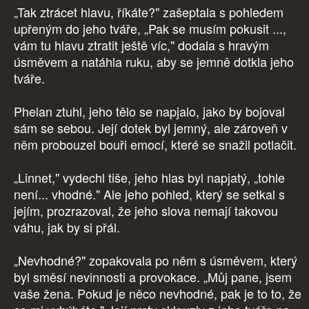
„Tak ztrácet hlavu, říkáte?" zašeptala s pohledem
upřeným do jeho tváře, „Pak se musím pokusit ...,
vám tu hlavu ztratit ještě víc," dodala s hravým
úsměvem a natáhla ruku, aby se jemně dotkla jeho
tváře.
Phelan ztuhl, jeho tělo se napjalo, jako by bojoval
sám se sebou. Její dotek byl jemný, ale zároveň v
něm probouzel bouři emocí, které se snažil potlačit.
„Linnet," vydechl tiše, jeho hlas byl napjatý, „tohle
není... vhodné." Ale jeho pohled, který se setkal s
jejím, prozrazoval, že jeho slova nemají takovou
váhu, jak by si přál.
„Nevhodné?" zopakovala po něm s úsměvem, který
byl směsí nevinnosti a provokace. „Můj pane, jsem
vaše žena. Pokud je něco nevhodné, pak je to to, že