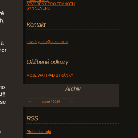
STVOŘENÝ PRO TEMNOTU
SYN SEVERU
vě
h,
Kontakt
 a
povidkypeta@seznam.cz
mor
Oblíbené odkazy
MOJE WATTPAD STRÁNKY
 ho
Archiv
stě
 se
<<
srpen
/
2026
>>
RSS
a
Přehled zdrojů