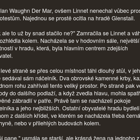
lan Waughn Der Mar, ovšem Linnet nenechal vůbec pros
rotestům. Najednou se prostě ocitla na hradě Glenstail.
k ale to už by snad stačilo ne?" Zamračila se Linnet a v
rozhlédla kolem. Nacházela se v hodovním sále, největší
tností v hradu, která, byla hlavním centrem zdejších
vatel.
levé straně se přes celou místnost táhl dlouhý stůl, v je
e sedával sám náčelník. Dva obrovské kamenné krby, k
ednom rohu zahřívali tento veliký prostor. Po straně pak v
ody do dalšího podlaží, a když zvedla hlavu, mohla spatř
věné zábradlí v patře. Právě tam se nacházeli pokoje
elníka a jeho nejbližších. Ostatní obyvatelé hradu bydleli
nom z dalších křídel, ve kterém se nacházela třeba čern
hyně, nebo v přilehlých budovách kolem.
j pane," usmála se starší, ale krásná žena na jednoho z