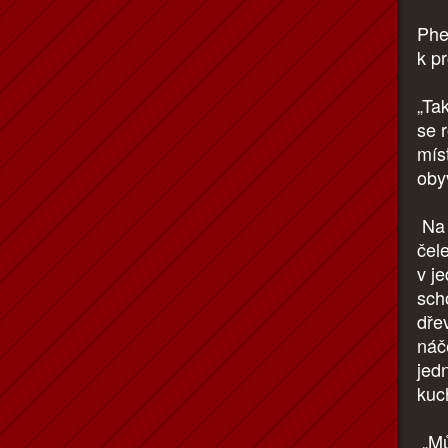
Phe
k p
„Ta
se 
mís
oby
Na 
čel
v j
sch
dře
náč
jed
kuc
„Mů