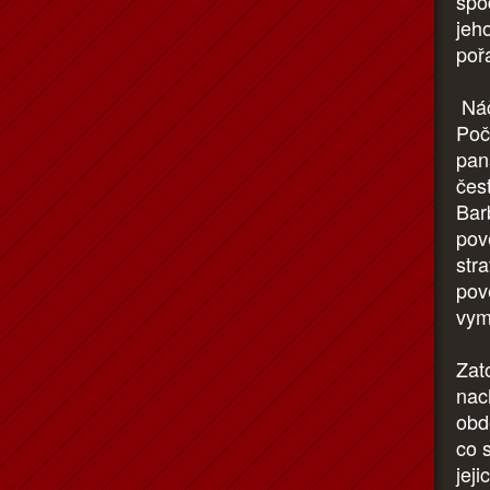
spo
jeho
poř
Náč
Poč
pans
čes
Barb
pově
str
pov
vym
Zat
nac
obd
co 
jeji