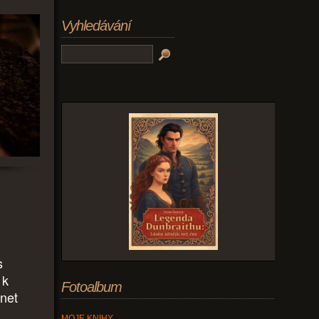
Vyhledávání
s
 k
Fotoalbum
net
MOJE KNIHY