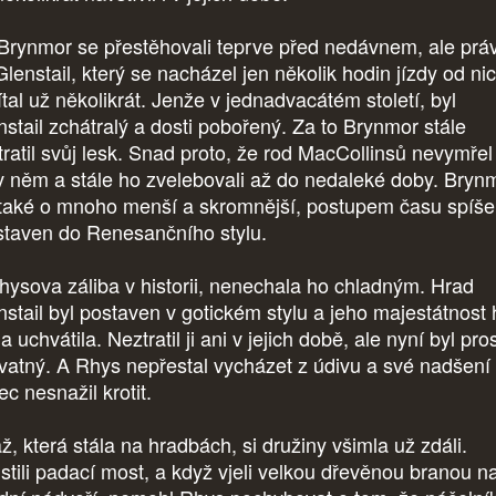
Brynmor se přestěhovali teprve před nedávnem, ale prá
lenstail, který se nacházel jen několik hodin jízdy od nic
ítal už několikrát. Jenže v jednadvacátém století, byl
nstail zchátralý a dosti pobořený. Za to Brynmor stále
tratil svůj lesk. Snad proto, že rod MacCollinsů nevymřel
i v něm a stále ho zvelebovali až do nedaleké doby. Bryn
 také o mnoho menší a skromnější, postupem času spíše
staven do Renesančního stylu.
hysova záliba v historii, nenechala ho chladným. Hrad
nstail byl postaven v gotickém stylu a jeho majestátnost
a uchvátila. Neztratil ji ani v jejich době, ale nyní byl pro
vatný. A Rhys nepřestal vycházet z údivu a své nadšení
c nesnažil krotit.
ž, která stála na hradbách, si družiny všimla už zdáli.
stili padací most, a když vjeli velkou dřevěnou branou n