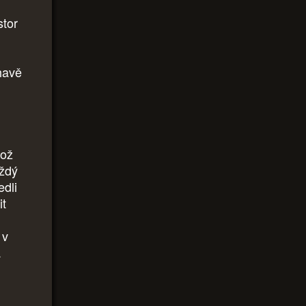
tor
áhavě
hož
aždý
edli
it
 v
á