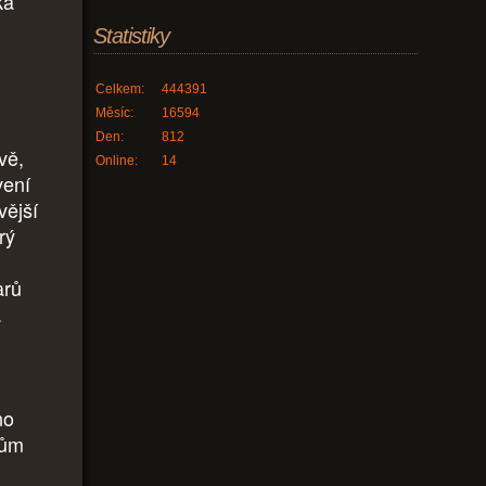
ka
Statistiky
Celkem:
444391
Měsíc:
16594
Den:
812
vě,
Online:
14
vení
vější
rý
arů
.
no
kům