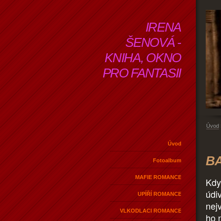
IRENA
ŠENOVÁ -
KNIHA, OKNO
PRO FANTASII
Úvod
Úvod
BA
Fotoalbum
MAFIE ROMANCE
Kdy
údi
UPÍŘÍ ROMANCE
nej
VLKODLACI ROMANCE
ho n