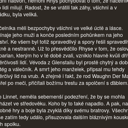
dní nádvoří, nemohl Rhys pochybovat o tom, že náčelní
 lidi milují. Radost, že se vrátili tak záhy, všichni a v
ádku, byla veliká.
elníka měli bezpochyby všichni ve velké úctě a lásce.
ínaje jeho muži a konče posledním pohůnkem na jeho
tví. Ke všem byl totiž spravedlivý a spory řešil spravedli
tně a nestranně. Už to přesvědčilo Rhyse v tom, že oslo
arian, kterým ho v té době zvali, vzniklo hlavně kvůli dří
rčivosti lidí. Vévoda z Glenstailu byl prostě chytrý a dob
atég a válečník. A smrt jeho manželek, připsal mu tehdy
ěrčivý lid na vrub. A zřejmě i fakt, že rod Waughn Der M
řel po meči, přičítali božímu trestu za spolčení s ďáblem
o Linnet, neměla sebemenší podezření, že by se mohla
házet ve středověku. Koho by to také napadlo. A pak, na
obné hry a boje byla zvyklá díky svému bratrovy. Všech
se zatím tedy událo, přisuzovala dalším bláznivým kous
ch spolku.