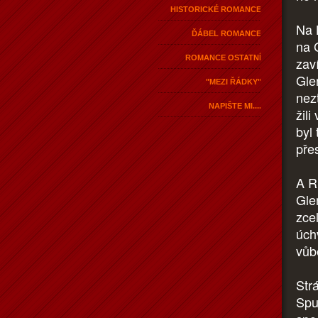
HISTORICKÉ ROMANCE
Na 
ĎÁBEL ROMANCE
na G
ROMANCE OSTATNÍ
zav
Gle
"MEZI ŘÁDKY"
nez
NAPIŠTE MI....
žil
byl
pře
A R
Gle
zcel
úch
vůbe
Strá
Spu