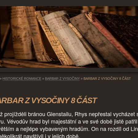
»
HISTORICKÉ ROMANCE
»
BARBAR Z VYSOČINY
»
BARBAR Z VYSOČINY 8 ČÁST
RBAR Z VYSOČINY 8 ČÁST
ž projížděli bránou Glenstailu, Rhys nepřestal vycházet 
vu. Vévodův hrad byl majestátní a ve své době jistě patřil
větším a nejlépe vybaveným hradům. On na rozdíl od Lin
ěkolikrát navštívil i v jejich době.