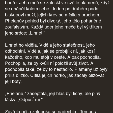
bouře. Jeho meč se zaleskl ve světle plamenů, když
se oháněl kolem sebe. Jeden po druhém padali
biskupovi muži, jejich krev se mísila s prachem.
Phelanův pohled byl divoký, jeho tělo poháněné
zoufalstvím. Každý úder jeho meče byl výkřikem
jeho srdce: „Linnet!"
Linnet ho viděla. Viděla jeho statečnost, jeho
odhodlání. Viděla, jak se probíjí k ní, jak kosí
každého, kdo mu stojí v cestě. A pak pochopila.
Pochopila, že by kvůli ní položil svůj život. A
pochopila také, že by to nestačilo. Plameny už byly
příliš blízko. Cítila jejich horko, jak začaly olizovat
její boty.
„Phelane," zašeptala, její hlas byl tichý, ale plný
lásky. „Odpusť mi."
Zavřela oči a zhluboka se nadechla. „Tempus