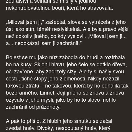
zoufalství a selhání se mísily v jedinou
nekontrolovatelnou bouři, která ho stravovala.
„Miloval jsem ji," zašeptal, slova se vytrácela z jeho
úst jako stín, téměř neslyšitelná. Ale byla pravdivější
než cokoliv jiného, co kdy vyslovil. „Miloval jsem ji...
a... nedokázal jsem ji zachránit."
Bolest se mu jako nůž zabodla do hrudi a roztrhala
ho na kusy. Sklonil hlavu, jeho čelo se dotklo dřeva,
oči zavřené, aby zadržely slzy. Ale ty si našly svou
cestu, tiché stopy jeho zlomenosti. Nikdy nezažil
takovou ztrátu – ne takovou, která by ho odhalila tak
bezbranného. Linnet. Její jméno se znovu a znovu
ozývalo v jeho mysli, jako by ho to slovo mohlo
zachránit od prázdnoty.
A pak to přišlo. Z hlubin jeho smutku se začal
zvedat hněv. Divoký, nespoutaný hněv, který