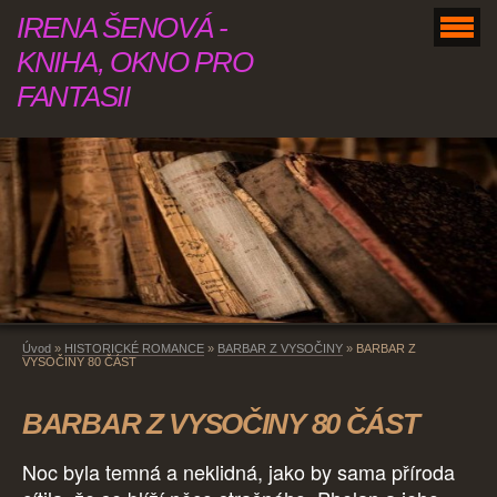
IRENA ŠENOVÁ -
KNIHA, OKNO PRO
FANTASII
Úvod
»
HISTORICKÉ ROMANCE
»
BARBAR Z VYSOČINY
»
BARBAR Z
VYSOČINY 80 ČÁST
BARBAR Z VYSOČINY 80 ČÁST
Noc byla temná a neklidná, jako by sama příroda