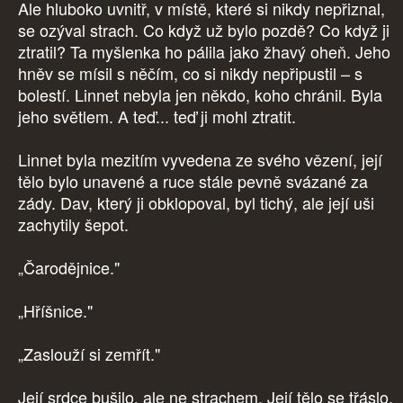
Ale hluboko uvnitř, v místě, které si nikdy nepřiznal,
se ozýval strach. Co když už bylo pozdě? Co když ji
ztratil? Ta myšlenka ho pálila jako žhavý oheň. Jeho
hněv se mísil s něčím, co si nikdy nepřipustil – s
bolestí. Linnet nebyla jen někdo, koho chránil. Byla
jeho světlem. A teď... teď ji mohl ztratit.
Linnet byla mezitím vyvedena ze svého vězení, její
tělo bylo unavené a ruce stále pevně svázané za
zády. Dav, který ji obklopoval, byl tichý, ale její uši
zachytily šepot.
„Čarodějnice."
„Hříšnice."
„Zaslouží si zemřít."
Její srdce bušilo, ale ne strachem. Její tělo se třáslo,