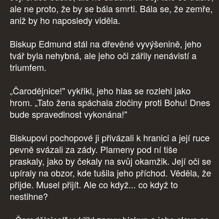
ale ne proto, že by se bála smrti. Bála se, že zemře,
aniž by ho naposledy viděla.
Biskup Edmund stál na dřevěné vyvýšenině, jeho
tvář byla nehybná, ale jeho oči zářily nenávistí a
triumfem.
„Čarodějnice!" vykřikl, jeho hlas se rozlehl jako
hrom. „Tato žena spáchala zločiny proti Bohu! Dnes
bude spravedlnost vykonána!"
Biskupovi pochopové ji přivázali k hranici a její ruce
pevně svázali za zády. Plameny pod ní tiše
praskaly, jako by čekaly na svůj okamžik. Její oči se
upíraly na obzor, kde tušila jeho příchod. Věděla, že
přijde. Musel přijít. Ale co když... co když to
nestihne?