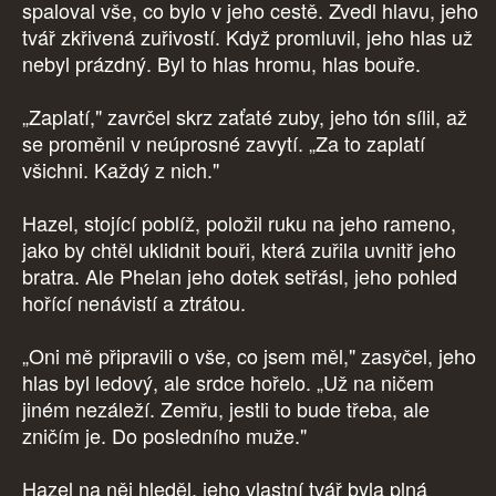
spaloval vše, co bylo v jeho cestě. Zvedl hlavu, jeho
tvář zkřivená zuřivostí. Když promluvil, jeho hlas už
nebyl prázdný. Byl to hlas hromu, hlas bouře.
„Zaplatí," zavrčel skrz zaťaté zuby, jeho tón sílil, až
se proměnil v neúprosné zavytí. „Za to zaplatí
všichni. Každý z nich."
Hazel, stojící poblíž, položil ruku na jeho rameno,
jako by chtěl uklidnit bouři, která zuřila uvnitř jeho
bratra. Ale Phelan jeho dotek setřásl, jeho pohled
hořící nenávistí a ztrátou.
„Oni mě připravili o vše, co jsem měl," zasyčel, jeho
hlas byl ledový, ale srdce hořelo. „Už na ničem
jiném nezáleží. Zemřu, jestli to bude třeba, ale
zničím je. Do posledního muže."
Hazel na něj hleděl, jeho vlastní tvář byla plná