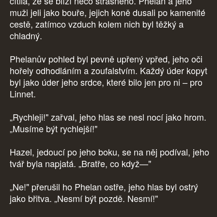
cítila, že se blíží něco strašného. Phelan a jeho
muži jeli jako bouře, jejich koně dusali po kamenité
cestě, zatímco vzduch kolem nich byl těžký a
chladný.
Phelanův pohled byl pevně upřený vpřed, jeho oči
hořely odhodláním a zoufalstvím. Každý úder kopyt
byl jako úder jeho srdce, které bilo jen pro ni – pro
Linnet.
„Rychleji!" zařval, jeho hlas se nesl nocí jako hrom.
„Musíme být rychlejší!"
Hazel, jedoucí po jeho boku, se na něj podíval, jeho
tvář byla napjatá. „Bratře, co když—"
„Ne!" přerušil ho Phelan ostře, jeho hlas byl ostrý
jako břitva. „Nesmí být pozdě. Nesmí!"