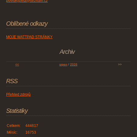
povidkypeta@seznam.cz
Oblíbené odkazy
MOJE WATTPAD STRÁNKY
Archiv
<<
srpen
/
2026
>>
RSS
Přehled zdrojů
Statistiky
Celkem:
444617
Měsíc:
16753