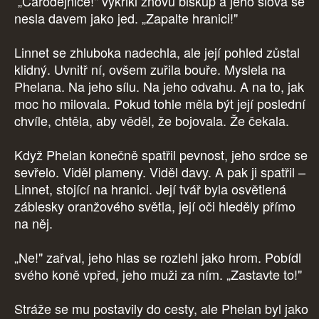
„Čarodějnice!" vykřikl znovu biskup a jeho slova se
nesla davem jako jed. „Zapalte hranici!"
Linnet se zhluboka nadechla, ale její pohled zůstal
klidný. Uvnitř ní, ovšem zuřila bouře. Myslela na
Phelana. Na jeho sílu. Na jeho odvahu. A na to, jak
moc ho milovala. Pokud tohle měla být její poslední
chvíle, chtěla, aby věděl, že bojovala. Že čekala.
Když Phelan konečně spatřil pevnost, jeho srdce se
sevřelo. Viděl plameny. Viděl davy. A pak ji spatřil –
Linnet, stojící na hranici. Její tvář byla osvětlená
záblesky oranžového světla, její oči hleděly přímo
na něj.
„Ne!" zařval, jeho hlas se rozlehl jako hrom. Pobídl
svého koně vpřed, jeho muži za ním. „Zastavte to!"
Stráže se mu postavily do cesty, ale Phelan byl jako