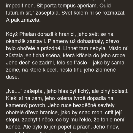
impedit non. Sit porta tempus aperiam. Quid
futurum sit," zašeptala. Svět kolem ní se rozmazal.
A pak zmizela.
Když Phelan dorazil k hranici, jeho svět se na
okamžik zastavil. Plameny už dohasínaly, dřevo
bylo ohořelé a prázdné. Linnet tam nebyla. Místo ní
zůstala jen tichá scéna, která křičela do jeho srdce.
Jeho dech se zadrhl, tělo se třáslo – jako by sama
země, na které klečel, nesla tíhu jeho zlomené
duše.
„Ne...." zašeptal, jeho hlas byl tichý, ale plný bolesti.
Klekl si na zem, jeho kolena tvrdě dopadla na
kamenný povrch. Jeho ruce bezděčně sevřely
ohořelé dřevo hranice, jako by snad mohl cítit její
stopu, zachytit něco, co by mu řeklo, že tohle není
konec. Ale bylo to jen popel a prach. Jeho hněv,