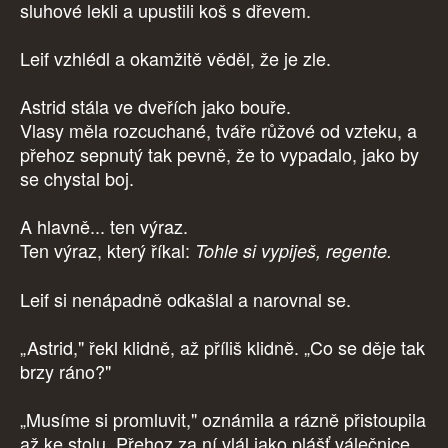
sluhové lekli a upustili koš s dřevem.
Leif vzhlédl a okamžitě věděl, že je zle.
Astrid stála ve dveřích jako bouře.
Vlasy měla rozcuchané, tváře růžové od vzteku, a
přehoz sepnutý tak pevně, že to vypadalo, jako by
se chystal boj.
A hlavně... ten výraz.
Ten výraz, který říkal:
Tohle si vypiješ, regente.
Leif si nenápadně odkašlal a narovnal se.
„Astrid," řekl klidně, až příliš klidně. „Co se děje tak
brzy ráno?"
„Musíme si promluvit," oznámila a rázně přistoupila
až ke stolu. Přehoz za ní vlál jako plášť válečnice.