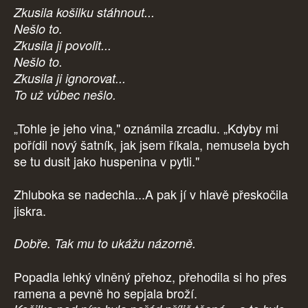
Zkusila košilku stáhnout...
Nešlo to.
Zkusila ji povolit...
Nešlo to.
Zkusila ji ignorovat...
To už vůbec nešlo.
„Tohle je jeho vina," oznámila zrcadlu. „Kdyby mi
pořídil nový šatník, jak jsem říkala, nemusela bych
se tu dusit jako huspenina v pytli."
Zhluboka se nadechla...A pak jí v hlavě přeskočila
jiskra.
Dobře. Tak mu to ukážu názorně.
Popadla lehký vlněný přehoz, přehodila si ho přes
ramena a pevně ho sepjala broží.