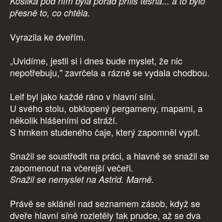
Košilka pod ním byla pořád příliš těsná... a to bylo
přesně to, co chtěla.
Vyrazila ke dveřím.
„Uvidíme, jestli si i dnes bude myslet, že nic
nepotřebuju," zavrčela a rázně se vydala chodbou.
Leif byl jako každé ráno v hlavní síni.
U svého stolu, obklopený pergameny, mapami, a
několik hlášeními od stráží.
S hrnkem studeného čaje, který zapomněl vypít.
Snažil se soustředit na práci, a hlavně se snažil se
zapomenout na včerejší večeři.
Snažil se nemyslet na Astrid. Marně.
Právě se skláněl nad seznamem zásob, když se
dveře hlavní síně rozletěly tak prudce, až se dva