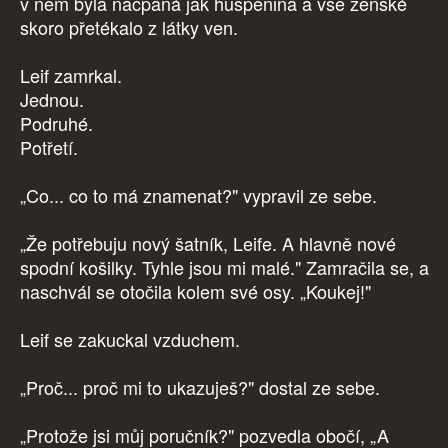
v něm byla nacpaná jak huspenina a vše ženské
skoro přetékalo z látky ven.
Leif zamrkal.
Jednou.
Podruhé.
Potřetí.
„Co... co to má znamenat?" vypravil ze sebe.
„Že potřebuju nový šatník, Leife. A hlavně nové
spodní košilky. Tyhle jsou mi malé." Zamračila se, a
naschvál se otočila kolem své osy. „Koukej!"
Leif se zakuckal vzduchem.
„Proč... proč mi to ukazuješ?" dostal ze sebe.
„Protože jsi můj poručník?" pozvedla obočí, „A