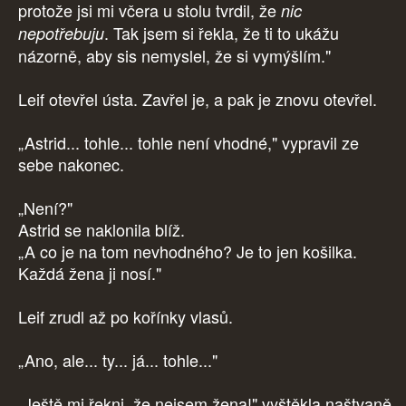
protože jsi mi včera u stolu tvrdil, že
nic
. Tak jsem si řekla, že ti to ukážu
nepotřebuju
názorně, aby sis nemyslel, že si vymýšlím."
Leif otevřel ústa. Zavřel je, a pak je znovu otevřel.
„Astrid... tohle... tohle není vhodné," vypravil ze
sebe nakonec.
„Není?"
Astrid se naklonila blíž.
„A co je na tom nevhodného? Je to jen košilka.
Každá žena ji nosí."
Leif zrudl až po kořínky vlasů.
„Ano, ale... ty... já... tohle..."
„Ještě mi řekni, že nejsem žena!" vyštěkla naštvaně,