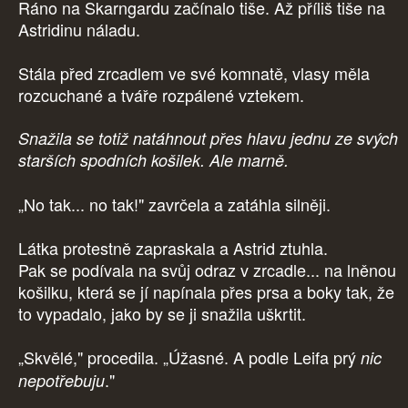
Ráno na Skarngardu začínalo tiše. Až příliš tiše na
Astridinu náladu.
Stála před zrcadlem ve své komnatě, vlasy měla
rozcuchané a tváře rozpálené vztekem.
Snažila se totiž natáhnout přes hlavu jednu ze svých
starších spodních košilek. Ale marně.
„No tak... no tak!" zavrčela a zatáhla silněji.
Látka protestně zapraskala a Astrid ztuhla.
Pak se podívala na svůj odraz v zrcadle... na lněnou
košilku, která se jí napínala přes prsa a boky tak, že
to vypadalo, jako by se ji snažila uškrtit.
„Skvělé," procedila. „Úžasné. A podle Leifa prý
nic
."
nepotřebuju