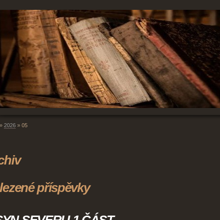
»
2026
»
05
chiv
lezené příspěvky
SYN SEVERU 1 ČÁST