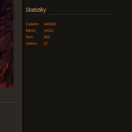
Statistiky
Celkem:
443602
Měsíc:
16111
Den:
865
Online:
27