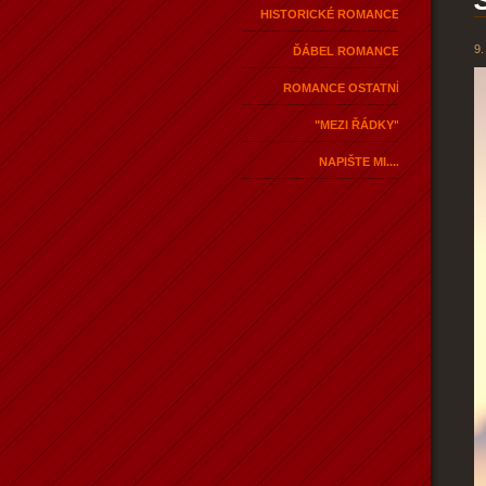
HISTORICKÉ ROMANCE
9.
ĎÁBEL ROMANCE
ROMANCE OSTATNÍ
"MEZI ŘÁDKY"
NAPIŠTE MI....