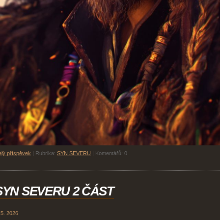
lý příspěvek
|
Rubrika:
SYN SEVERU
|
Komentářů:
0
SYN SEVERU 2 ČÁST
 5. 2026