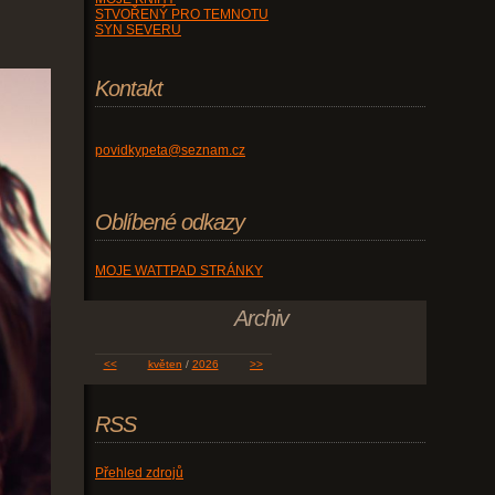
STVOŘENÝ PRO TEMNOTU
SYN SEVERU
Kontakt
povidkypeta@seznam.cz
Oblíbené odkazy
MOJE WATTPAD STRÁNKY
Archiv
<<
květen
/
2026
>>
RSS
Přehled zdrojů