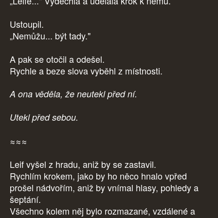
„Leife..." Vydechla a udělala krok k němu.
Ustoupil.
„Nemůžu... být tady."
A pak se otočil a odešel.
Rychle a beze slova vyběhl z místnosti.
A ona věděla, že neutekl před ní.
Utekl před sebou.
≈≈≈
Leif vyšel z hradu, aniž by se zastavil.
Rychlím krokem, jako by ho něco hnalo vpřed
prošel nádvořím, aniž by vnímal hlasy, pohledy a
šeptání.
Všechno kolem něj bylo rozmazané, vzdálené a