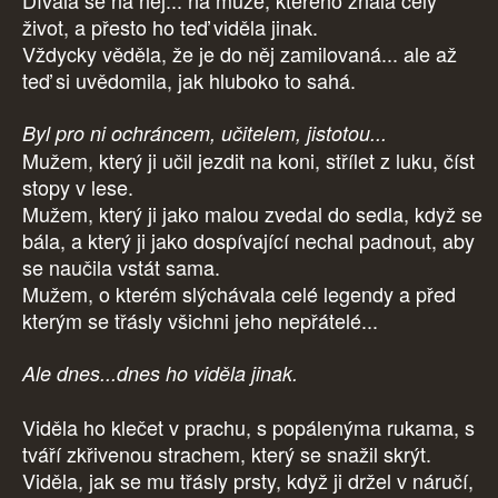
Dívala se na něj... na muže, kterého znala celý
život, a přesto ho teď viděla jinak.
Vždycky věděla, že je do něj zamilovaná... ale až
teď si uvědomila, jak hluboko to sahá.
Byl pro ni ochráncem, učitelem, jistotou...
Mužem, který ji učil jezdit na koni, střílet z luku, číst
stopy v lese.
Mužem, který ji jako malou zvedal do sedla, když se
bála, a který ji jako dospívající nechal padnout, aby
se naučila vstát sama.
Mužem, o kterém slýchávala celé legendy a před
kterým se třásly všichni jeho nepřátelé...
Ale dnes...dnes ho viděla jinak.
Viděla ho klečet v prachu, s popálenýma rukama, s
tváří zkřivenou strachem, který se snažil skrýt.
Viděla, jak se mu třásly prsty, když ji držel v náručí,