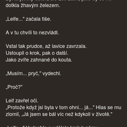
dotkla žhavým železem.
„Leife..." začala tiše.
A v tu chvíli to nezvládl.
Vstal tak prudce, až lavice zavrzala.
Ustoupil o krok, pak o další.
Jako zvíře zahnané do kouta.
„Musím... pryč," vydechl.
„Proč?"
Leif zavřel oči.
„Protože když jsi byla v tom ohni... já..." Hlas se mu
zlomil, „Já jsem se bál víc než kdykoli v životě."