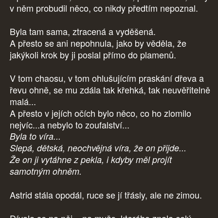
v něm probudil něco, co nikdy předtím nepoznal.
Byla tam sama, ztracená a vyděšená.
A přesto se ani nepohnula, jako by věděla, že
jakýkoli krok by ji poslal přímo do plamenů.
V tom chaosu, v tom ohlušujícím praskání dřeva a
řevu ohně, se mu zdála tak křehká, tak neuvěřitelně
malá...
A přesto v jejích očích bylo něco, co ho zlomilo
nejvíc...a nebylo to zoufalství...
Byla to víra...
Slepá, dětská, neochvějná víra, že on přijde...
Že on ji vytáhne z pekla, i kdyby měl projít
samotným ohněm.
Astrid stála opodál, ruce se jí třásly, ale ne zimou.