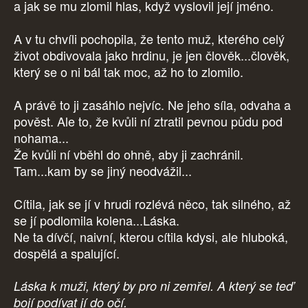
a jak se mu zlomil hlas, když vyslovil její jméno.
A v tu chvíli pochopila, že tento muž, kterého celý
život obdivovala jako hrdinu, je jen člověk...člověk,
který se o ni bál tak moc, až ho to zlomilo.
A právě to ji zasáhlo nejvíc. Ne jeho síla, odvaha a
pověst. Ale to, že kvůli ní ztratil pevnou půdu pod
nohama...
Že kvůli ní vběhl do ohně, aby ji zachránil.
Tam...kam by se jiný neodvážil...
Cítila, jak se jí v hrudi rozlévá něco, tak silného, až
se jí podlomila kolena...Láska.
Ne ta dívčí, naivní, kterou cítila kdysi, ale hluboká,
dospělá a spalující.
Láska k muži, který by pro ni zemřel. A který se teď
bojí podívat jí do očí.