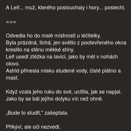
A Leif... muž, kterého poslouchaly i hory... poslechl.
≈≈≈
Odvedla ho do malé místnosti u léčitelky.
Byla prázdná, tichá, jen světlo z pootevřeného okna
kreslilo na stěnu měkké stíny.
Leif usedl ztěžka na lavici, jako by měl v nohách
olovo.
Astrid přinesla misku studené vody, čisté plátno a
mast.
Když vzala jeho ruku do své, ucítila, jak se napjal.
Jako by se bál jejího dotyku víc než ohně.
„Bude to studit," zašeptala.
Přikývl, ale oči nezvedl.