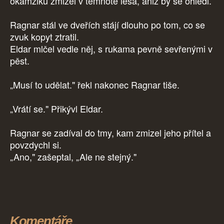
okamžiku zmizel v temnotě lesa, aniž by se ohlédl.
Ragnar stál ve dveřích stájí dlouho po tom, co se
zvuk kopyt ztratil.
Eldar mlčel vedle něj, s rukama pevně sevřenými v
pěst.
„Musí to udělat." řekl nakonec Ragnar tiše.
„Vrátí se." Přikývl Eldar.
Ragnar se zadíval do tmy, kam zmizel jeho přítel a
povzdychl si.
„Ano," zašeptal, „Ale ne stejný."
Komentáře