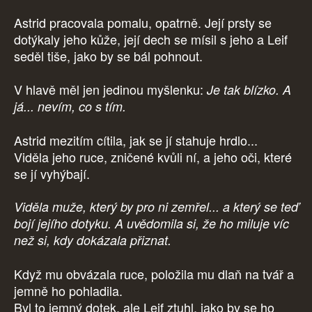
Astrid pracovala pomalu, opatrně. Její prsty se
dotýkaly jeho kůže, její dech se mísil s jeho a Leif
seděl tiše, jako by se bál pohnout.
V hlavě měl jen jedinou myšlenku:
Je tak blízko. A
já... nevím, co s tím.
Astrid mezitím cítila, jak se jí stahuje hrdlo...
Viděla jeho ruce, zničené kvůli ní, a jeho oči, které
se jí vyhýbají.
Viděla muže, který by pro ni zemřel... a který se teď
bojí jejího dotyku. A uvědomila si, že ho miluje víc
než si, kdy dokázala přiznat.
Když mu obvázala ruce, položila mu dlaň na tvář a
jemně ho pohladila.
Byl to jemný dotek, ale Leif ztuhl, jako by se ho