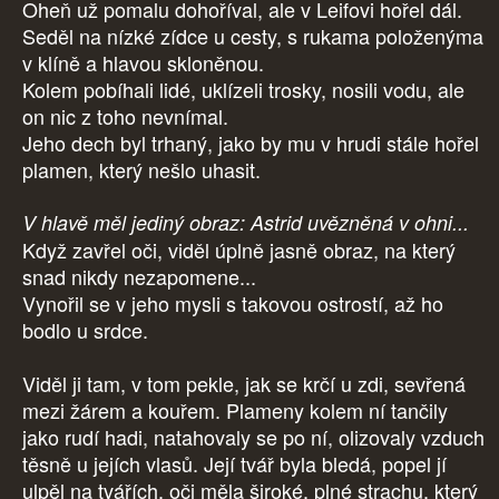
Oheň už pomalu dohoříval, ale v Leifovi hořel dál.
Seděl na nízké zídce u cesty, s rukama položenýma
v klíně a hlavou skloněnou.
Kolem pobíhali lidé, uklízeli trosky, nosili vodu, ale
on nic z toho nevnímal.
Jeho dech byl trhaný, jako by mu v hrudi stále hořel
plamen, který nešlo uhasit.
V hlavě měl jediný obraz: Astrid uvězněná v ohni...
Když zavřel oči, viděl úplně jasně obraz, na který
snad nikdy nezapomene...
Vynořil se v jeho mysli s takovou ostrostí, až ho
bodlo u srdce.
Viděl ji tam, v tom pekle, jak se krčí u zdi, sevřená
mezi žárem a kouřem. Plameny kolem ní tančily
jako rudí hadi, natahovaly se po ní, olizovaly vzduch
těsně u jejích vlasů. Její tvář byla bledá, popel jí
ulpěl na tvářích, oči měla široké, plné strachu, který