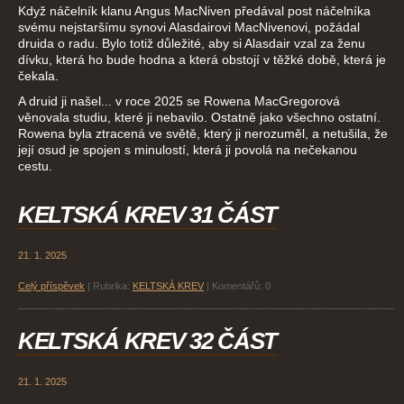
Když náčelník klanu Angus MacNiven předával post náčelníka
svému nejstaršímu synovi Alasdairovi MacNivenovi, požádal
druida o radu. Bylo totiž důležité, aby si Alasdair vzal za ženu
dívku, která ho bude hodna a která obstojí v těžké době, která je
čekala.
A druid ji našel... v roce 2025 se Rowena MacGregorová
věnovala studiu, které ji nebavilo. Ostatně jako všechno ostatní.
Rowena byla ztracená ve světě, který ji nerozuměl, a netušila, že
její osud je spojen s minulostí, která ji povolá na nečekanou
cestu.
KELTSKÁ KREV 31 ČÁST
21. 1. 2025
Celý příspěvek
|
Rubrika:
KELTSKÁ KREV
|
Komentářů:
0
KELTSKÁ KREV 32 ČÁST
21. 1. 2025