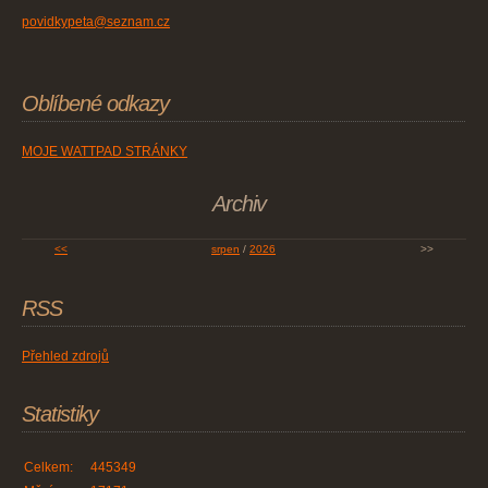
povidkypeta@seznam.cz
Oblíbené odkazy
MOJE WATTPAD STRÁNKY
Archiv
<<
srpen
/
2026
>>
RSS
Přehled zdrojů
Statistiky
Celkem:
445349