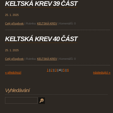
KELTSKÁ KREV 39 ČÁST
25. 1. 2025
Celý příspěvek
|
Rubrika:
KELTSKÁ KREV
|
Komentářů:
0
KELTSKÁ KREV 40 ČÁST
25. 1. 2025
Celý příspěvek
|
Rubrika:
KELTSKÁ KREV
|
Komentářů:
0
1
|
2
|
3
|
4
|
5
|
6
« předchozí
následující »
Vyhledávání