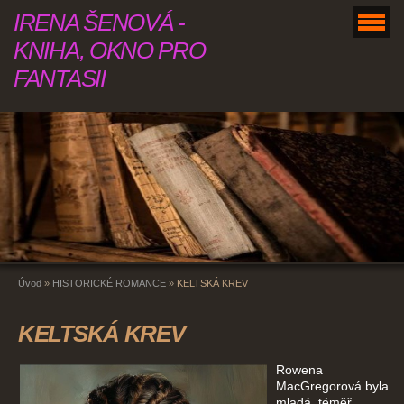
IRENA ŠENOVÁ -
KNIHA, OKNO PRO
FANTASII
Úvod
»
HISTORICKÉ ROMANCE
»
KELTSKÁ KREV
KELTSKÁ KREV
Rowena
MacGregorová byla
mladá, téměř