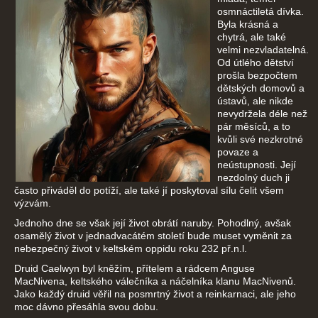
osmnáctiletá dívka.
Byla krásná a
chytrá, ale také
velmi nezvladatelná.
Od útlého dětství
prošla bezpočtem
dětských domovů a
ústavů, ale nikde
nevydržela déle než
pár měsíců, a to
kvůli své nezkrotné
povaze a
neústupnosti. Její
nezdolný duch ji
často přiváděl do potíží, ale také jí poskytoval sílu čelit všem
výzvám.
Jednoho dne se však její život obrátí naruby. Pohodlný, avšak
osamělý život v jednadvacátém století bude muset vyměnit za
nebezpečný život v keltském oppidu roku 232 př.n.l.
Druid Caelwyn byl kněžím, přítelem a rádcem Anguse
MacNivena, keltského válečníka a náčelníka klanu MacNivenů.
Jako každý druid věřil na posmrtný život a reinkarnaci, ale jeho
moc dávno přesáhla svou dobu.