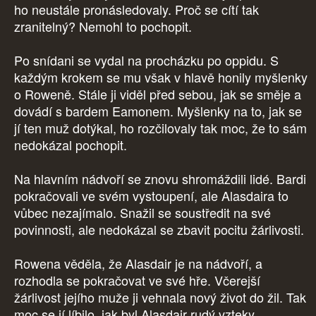
ho neustále pronásledovaly. Proč se cítí tak
zranitelný? Nemohl to pochopit.
Po snídani se vydal na procházku po oppidu. S
každým krokem se mu však v hlavě honily myšlenky
o Roweně. Stále ji viděl před sebou, jak se směje a
dovádí s bardem Eamonem. Myšlenky na to, jak se
jí ten muž dotýkal, ho rozčilovaly tak moc, že to sám
nedokázal pochopit.
Na hlavním nádvoří se znovu shromáždili lidé. Bardi
pokračovali ve svém vystoupení, ale Alasdaira to
vůbec nezajímalo. Snažil se soustředit na své
povinnosti, ale nedokázal se zbavit pocitu žárlivosti.
Rowena věděla, že Alasdair je na nádvoří, a
rozhodla se pokračovat ve své hře. Včerejší
žárlivost jejího muže ji vehnala nový život do žil. Tak
moc se jí líbilo, jak byl Alasdair rudý vzteky.