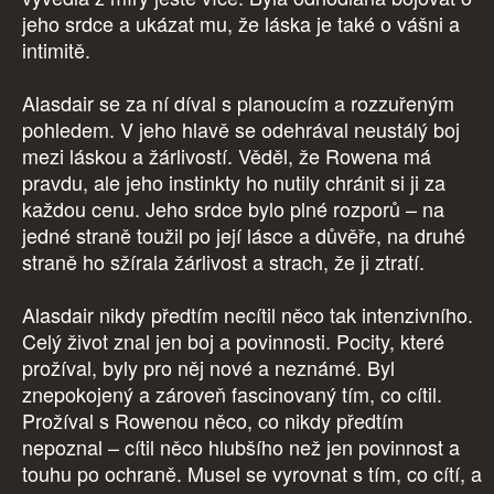
jeho srdce a ukázat mu, že láska je také o vášni a
intimitě.
Alasdair se za ní díval s planoucím a rozzuřeným
pohledem. V jeho hlavě se odehrával neustálý boj
mezi láskou a žárlivostí. Věděl, že Rowena má
pravdu, ale jeho instinkty ho nutily chránit si ji za
každou cenu. Jeho srdce bylo plné rozporů – na
jedné straně toužil po její lásce a důvěře, na druhé
straně ho sžírala žárlivost a strach, že ji ztratí.
Alasdair nikdy předtím necítil něco tak intenzivního.
Celý život znal jen boj a povinnosti. Pocity, které
prožíval, byly pro něj nové a neznámé. Byl
znepokojený a zároveň fascinovaný tím, co cítil.
Prožíval s Rowenou něco, co nikdy předtím
nepoznal – cítil něco hlubšího než jen povinnost a
touhu po ochraně. Musel se vyrovnat s tím, co cítí, a