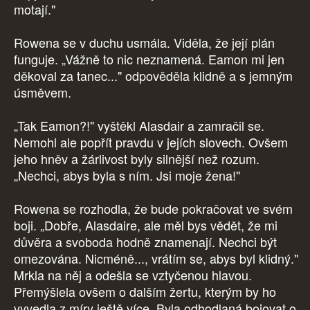
motají."
Rowena se v duchu usmála. Viděla, že její plán
funguje. „Vážně to nic neznamená. Eamon mi jen
děkoval za tanec..." odpověděla klidně a s jemným
úsměvem.
„Tak Eamon?!" vyštěkl Alasdair a zamračil se.
Nemohl ale popřít pravdu v jejích slovech. Ovšem
jeho hněv a žárlivost byly silnější než rozum.
„Nechci, abys byla s ním. Jsi moje žena!"
Rowena se rozhodla, že bude pokračovat ve svém
boji. „Dobře, Alasdaire, ale měl bys vědět, že mi
důvěra a svoboda hodně znamenají. Nechci být
omezována. Nicméně..., vrátím se, abys byl klidný."
Mrkla na něj a odešla se vztyčenou hlavou.
Přemýšlela ovšem o dalším žertu, kterým by ho
vyvedla z míry ještě více. Byla odhodlaná bojovat o