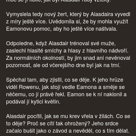
Vymyslela tedy nový žert, který by Alasdaira vyvedl
z míry ještě více. Uvědomila si, že by mohla využít
Eamonovu pomoc, aby ho ještě více naštvala.
Odpoledne, když Alasdair trénoval své muže,
zaslechl hlasité smíchy a hlasy z hlavního nádvoří.
Za normálních okolností, by jim snad ani nevěnoval
pozornost, ale od včerejšího dne byl jak na trní.
Spěchal tam, aby zjistil, co se děje. K jeho hrůze
viděl Rowenu, jak stojí vedle Eamona a směje se
něčemu, co jí právě řekl. Eamon se k ní naklonil a
podával jí kytici květin.
Alasdair pocítil, jak se mu krev vřela v žilách. Co se
to děje? Proč se cítí tak ohrožený? Jeho srdce
začalo bušit jako o závod a nevěděl, co s tím dělat.