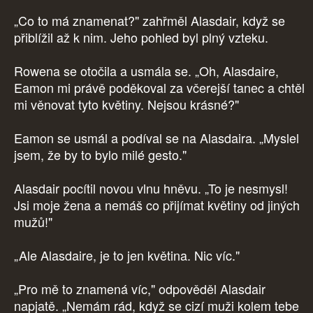
„Co to má znamenat?" zahřměl Alasdair, když se
přiblížil až k nim. Jeho pohled byl plný vzteku.
Rowena se otočila a usmála se. „Oh, Alasdaire,
Eamon mi právě poděkoval za včerejší tanec a chtěl
mi věnovat tyto květiny. Nejsou krásné?"
Eamon se usmál a podíval se na Alasdaira. „Myslel
jsem, že by to bylo milé gesto."
Alasdair pocítil novou vlnu hněvu. „To je nesmysl!
Jsi moje žena a nemáš co přijímat květiny od jiných
mužů!"
„Ale Alasdaire, je to jen květina. Nic víc."
„Pro mě to znamená víc," odpověděl Alasdair
napjatě. „Nemám rád, když se cizí muži kolem tebe