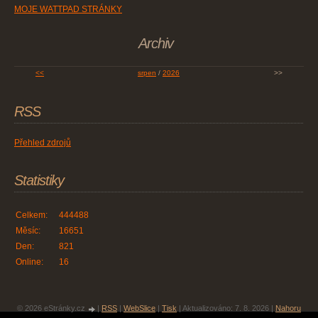
MOJE WATTPAD STRÁNKY
Archiv
<<
srpen
/
2026
>>
RSS
Přehled zdrojů
Statistiky
Celkem:
444488
Měsíc:
16651
Den:
821
Online:
16
© 2026 eStránky.cz
|
RSS
|
WebSlice
|
Tisk
|
Aktualizováno: 7. 8. 2026
|
Nahoru