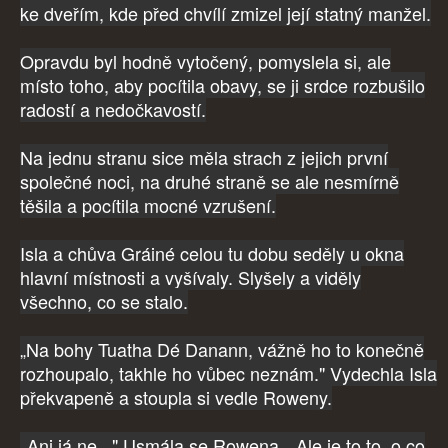
ke dveřím, kde před chvílí zmizel její statný manžel.
Opravdu byl hodně vytočený, pomyslela si, ale
místo toho, aby pocítila obavy, se ji srdce rozbušilo
radostí a nedočkavostí.
Na jednu stranu sice měla strach z jejich první
společné noci, na druhé straně se ale nesmírně
těšila a pocítila mocné vzrušení.
Isla a chůva Gráiné celou tu dobu seděly u okna
hlavní místnosti a vyšívaly. Slyšely a viděly
všechno, co se stalo.
„Na bohy Tuatha Dé Danann, vážně ho to konečně
rozhoupalo, takhle ho vůbec neznám." Vydechla Isla
překvapeně a stoupla si vedle Roweny.
„Ani já ne..." Usmála se Rowena, „Ale je to to, o co