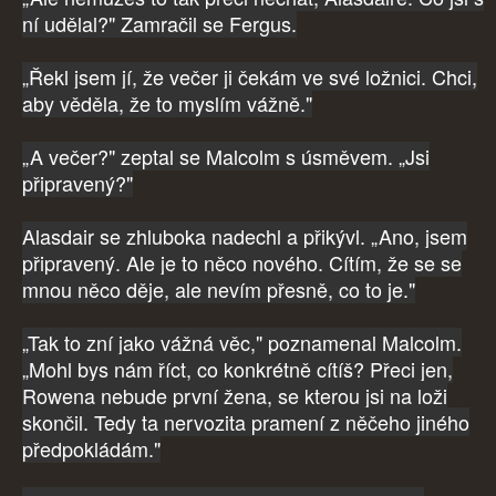
ní udělal?" Zamračil se Fergus.
„Řekl jsem jí, že večer ji čekám ve své ložnici. Chci,
aby věděla, že to myslím vážně."
„A večer?" zeptal se Malcolm s úsměvem. „Jsi
připravený?"
Alasdair se zhluboka nadechl a přikývl. „Ano, jsem
připravený. Ale je to něco nového. Cítím, že se se
mnou něco děje, ale nevím přesně, co to je."
„Tak to zní jako vážná věc," poznamenal Malcolm.
„Mohl bys nám říct, co konkrétně cítíš? Přeci jen,
Rowena nebude první žena, se kterou jsi na loži
skončil. Tedy ta nervozita pramení z něčeho jiného
předpokládám."