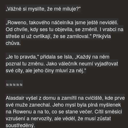
„Vážně si myslíte, že mě miluje?"
„Roweno, takového náčelníka jsme ještě neviděli.
Od chvíle, kdy ses tu objevila, se změnil. I vrabci na
střeše si už cvrlikají, že se zamiloval." Přikývla
chůva.
„Je to pravda," přidala se Isla, „Každý na něm
poznal tu změnu. Jako válečník neumí vyjadřovat
své city, ale jeho činy mluví za něj."
≈≈≈≈≈
Alasdair vyšel z domu a zamířil na cvičiště, kde prve
své muže zanechal. Jeho mysl byla plná myšlenek
na Rowenu a na to, co se stane večer. Cítil směsici
vzrušení a nervozity, ale věděl, že musí zůstat
soustředěný.