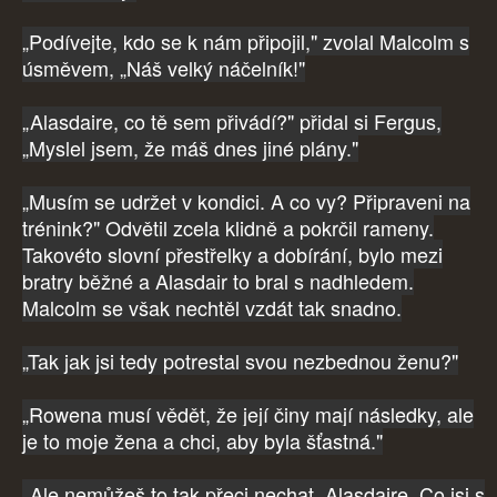
„Podívejte, kdo se k nám připojil," zvolal Malcolm s
úsměvem, „Náš velký náčelník!"
„Alasdaire, co tě sem přivádí?" přidal si Fergus,
„Myslel jsem, že máš dnes jiné plány."
„Musím se udržet v kondici. A co vy? Připraveni na
trénink?" Odvětil zcela klidně a pokrčil rameny.
Takovéto slovní přestřelky a dobírání, bylo mezi
bratry běžné a Alasdair to bral s nadhledem.
Malcolm se však nechtěl vzdát tak snadno.
„Tak jak jsi tedy potrestal svou nezbednou ženu?"
„Rowena musí vědět, že její činy mají následky, ale
je to moje žena a chci, aby byla šťastná."
„Ale nemůžeš to tak přeci nechat, Alasdaire. Co jsi s