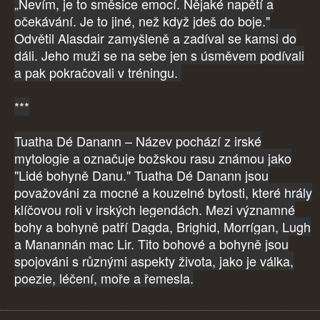
„Nevím, je to směsice emocí. Nějaké napětí a
očekávání. Je to jiné, než když jdeš do boje."
Odvětil Alasdair zamyšleně a zadíval se kamsi do
dáli. Jeho muži se na sebe jen s úsměvem podívali
a pak pokračovali v tréningu.
***
Tuatha Dé Danann – Název pochází z irské
mytologie a označuje božskou rasu známou jako
"Lidé bohyně Danu." Tuatha Dé Danann jsou
považováni za mocné a kouzelné bytosti, které hrály
klíčovou roli v irských legendách. Mezi významné
bohy a bohyně patří Dagda, Brighid, Morrígan, Lugh
a Manannán mac Lir. Tito bohové a bohyně jsou
spojováni s různými aspekty života, jako je válka,
poezie, léčení, moře a řemesla.