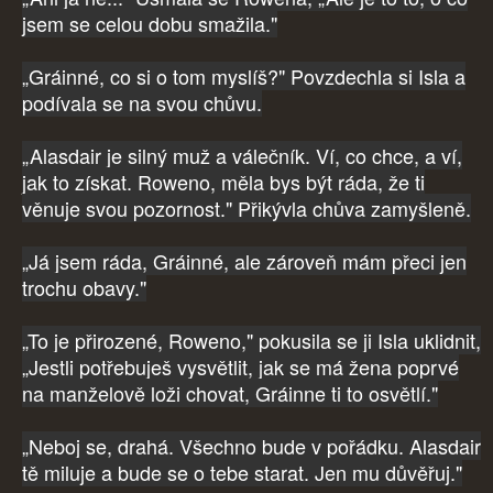
jsem se celou dobu smažila."
„Gráinné, co si o tom myslíš?" Povzdechla si Isla a
podívala se na svou chůvu.
„Alasdair je silný muž a válečník. Ví, co chce, a ví,
jak to získat. Roweno, měla bys být ráda, že ti
věnuje svou pozornost." Přikývla chůva zamyšleně.
„Já jsem ráda, Gráinné, ale zároveň mám přeci jen
trochu obavy."
„To je přirozené, Roweno," pokusila se ji Isla uklidnit,
„Jestli potřebuješ vysvětlit, jak se má žena poprvé
na manželově loži chovat, Gráinne ti to osvětlí."
„Neboj se, drahá. Všechno bude v pořádku. Alasdair
tě miluje a bude se o tebe starat. Jen mu důvěřuj."