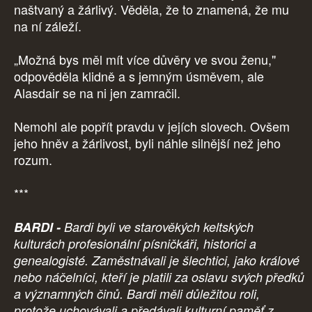
naštvaný a žárlivý. Věděla, že to znamená, že mu
na ní záleží.
„Možná bys měl mít více důvěry ve svou ženu,"
odpověděla klidně a s jemným úsměvem, ale
Alasdair se na ni jen zamračil.
Nemohl ale popřít pravdu v jejích slovech. Ovšem
jeho hněv a žárlivost, byli náhle silnější než jeho
rozum.
***
BARDI -
Bardi byli ve starověkých keltských
kulturách profesionální písničkáři, historici a
genealogisté. Zaměstnávali je šlechtici, jako králové
nebo náčelníci, kteří je platili za oslavu svých předků
a významných činů. Bardi měli důležitou roli,
protože uchovávali a předávali kulturní paměť z