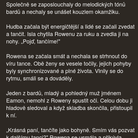
Společně se zaposlouchaly do melodických tónů
bardů a nechaly se unášet kouzlem okamžiku.
Hudba začala být energičtější a lidé se začali zvedat
a tančit. Isla chytila Rowenu za ruku a zvedla ji na
nohy. „Pojď, tančíme!"
Rowena se začala smát a nechala se strhnout do
víru tance. Obě ženy se vesele točily, jejich pohyby
byly synchronizované a plné života. Vlnily se do
rytmu, smáli se a dováděly.
Jeden z bardů, mladý a pohledný muž jménem
Eamon, nemohl z Roweny spustit oči. Celou dobu ji
hladově sledoval a když skladba skončila, přistoupil
k ní.
„Krásná paní, tančíte jako bohyně. Smím vás pozvat
k dalšímu tanci?" Rowena se usmála a přikývla.