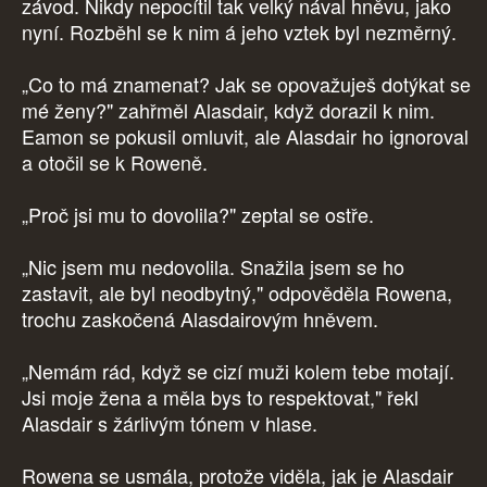
závod. Nikdy nepocítil tak velký nával hněvu, jako
nyní. Rozběhl se k nim á jeho vztek byl nezměrný.
„Co to má znamenat? Jak se opovažuješ dotýkat se
mé ženy?" zahřměl Alasdair, když dorazil k nim.
Eamon se pokusil omluvit, ale Alasdair ho ignoroval
a otočil se k Roweně.
„Proč jsi mu to dovolila?" zeptal se ostře.
„Nic jsem mu nedovolila. Snažila jsem se ho
zastavit, ale byl neodbytný," odpověděla Rowena,
trochu zaskočená Alasdairovým hněvem.
„Nemám rád, když se cizí muži kolem tebe motají.
Jsi moje žena a měla bys to respektovat," řekl
Alasdair s žárlivým tónem v hlase.
Rowena se usmála, protože viděla, jak je Alasdair