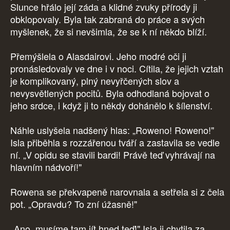
Slunce hřálo její záda a klidné zvuky přírody ji
obklopovaly. Byla tak zabraná do práce a svých
myšlenek, že si nevšimla, že se k ní někdo blíží.
Přemýšlela o Alasdairovi. Jeho modré oči ji
pronásledovaly ve dne i v noci. Cítila, že jejich vztah
je komplikovaný, plný nevyřčených slov a
nevysvětlených pocitů. Byla odhodlaná bojovat o
jeho srdce, i když ji to někdy dohánělo k šílenství.
Náhle uslyšela nadšený hlas: „Roweno! Roweno!"
Isla přiběhla s rozzářenou tváří a zastavila se vedle
ní. „V opidu se stavili bardi! Právě teď vyhrávají na
hlavním nádvoří!"
Rowena se překvapeně narovnala a setřela si z čela
pot. „Opravdu? To zní úžasně!"
„Ano, musíme tam jít hned teď!" Isla ji chytila za