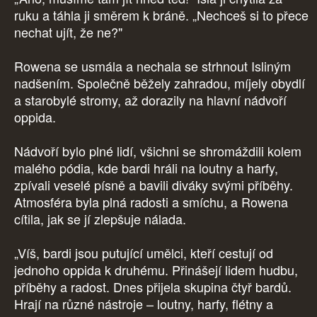
ruku a táhla ji směrem k bráně. „Nechceš si to přece
nechat ujít, že ne?"
Rowena se usmála a nechala se strhnout Isliným
nadšením. Společně běžely zahradou, míjely obydlí
a starobylé stromy, až dorazily na hlavní nádvoří
oppida.
Nádvoří bylo plné lidí, všichni se shromáždili kolem
malého pódia, kde bardi hráli na loutny a harfy,
zpívali veselé písně a bavili diváky svými příběhy.
Atmosféra byla plná radosti a smíchu, a Rowena
cítila, jak se jí zlepšuje nálada.
„Víš, bardi jsou putující umělci, kteří cestují od
jednoho oppida k druhému. Přinášejí lidem hudbu,
příběhy a radost. Dnes přijela skupina čtyř bardů.
Hrají na různé nástroje – loutny, harfy, flétny a