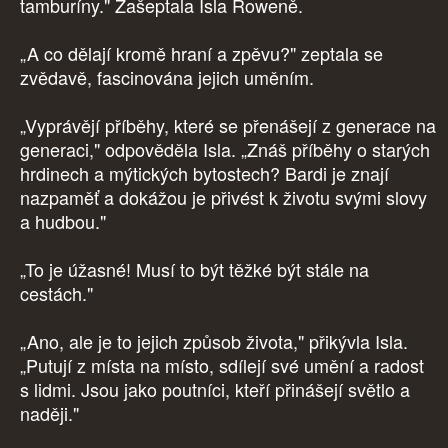
tamburíny." Zašeptala Isla Roweně.
„A co dělají kromě hraní a zpěvu?" zeptala se
zvědavě, fascinována jejich uměním.
„Vyprávějí příběhy, které se přenášejí z generace na
generaci," odpověděla Isla. „Znáš příběhy o starých
hrdinech a mýtických bytostech? Bardi je znají
nazpaměť a dokážou je přivést k životu svými slovy
a hudbou."
„To je úžasné! Musí to být těžké být stále na
cestách."
„Ano, ale je to jejich způsob života," přikývla Isla.
„Putují z místa na místo, sdílejí své umění a radost
s lidmi. Jsou jako poutníci, kteří přinášejí světlo a
naději."