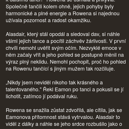
Společně tančili kolem ohně, jejich pohyby byly
harmonické a plné energie a Rowena si najednou
užívala pozornost a radost okamžiku.
Alasdair, který stál opodál a sledoval dav, si náhle
všiml jejich tance a pocítil záchvěv žárlivosti. V první
chvíli nemohl uvěřit svým očím. Nezvyklé emoce v
něm začaly vřít a jeho pohled se postupně měnil na
výraz plný neklidu. Nemohl pochopit, proč ho pohled
na Rowenu tančící s jiným mužem tak rozčiluje.
„Nikdy jsem neviděl nikoho tak krásného a
talentovaného." Řekl Eamon po tanci a pokusil se jí
lichotit, zatímco jí podával ruku.
Rowena se snažila zůstat zdvořilá, ale cítila, jak se
Eamonova přítomnost stává vytrvalou. Alasdair to
viděl z dálky a náhle se jeho srdce rozbušilo jako o