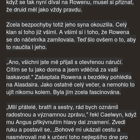
když se tak nyní díval na Rowenu, musel si přiznat,
že druid měl jako vždy pravdu.
Zcela bezpochyby totiž jeho syna okouzlila. Celý
klan si toho již všiml. A všiml si i toho, že Rowena
se do náčelníka zamilovala. Teď šlo ovšem o to, aby
to naučila i jeho.
„Ano, všichni jste mě přijali s otevřenou náručí.
Cítím se tu jako doma a jsem vděčná za vaši
laskavost." Zašeptala Rowena a bezděky pohlédla
na Alasdaira. Jako ostatně celý večer, a nemohlo to
ujít nikomu kolem. Byla jím zcela fascinována.
„Milí přátelé, bratři a sestry, rád bych oznámil
radostnou a významnou zprávu," řekl Caelwyn, když
mu Angus přikývnutím hlavy dal znamení. Zvedl
ruku a postavil se, „Bohové mi ukázali cestu a
nasměrovali mě k určení toho nejlepšího dne pro