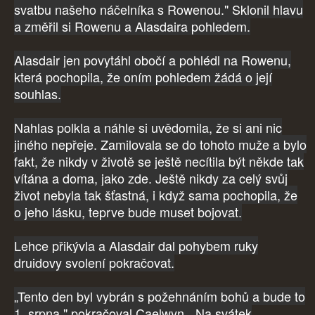
svatbu našeho náčelníka s Rowenou." Sklonil hlavu
a změřil si Rowenu a Alasdaira pohledem.
Alasdair jen povytáhl obočí a pohlédl na Rowenu,
která pochopila, že oním pohledem žádá o její
souhlas.
Nahlas polkla a náhle si uvědomila, že si ani nic
jiného nepřeje. Zamilovala se do tohoto muže a bylo
fakt, že nikdy v životě se ještě necítila být někde tak
vítána a doma, jako zde. Ještě nikdy za celý svůj
život nebyla tak šťastná, i když sama pochopila, že
o jeho lásku, teprve bude muset bojovat.
Lehce přikývla a Alasdair dal pohybem ruky
druidovy svolení pokračovat.
„Tento den byl vybrán s požehnáním bohů a bude to
1. srpna," pokračoval Caelwyn, „Na svátek