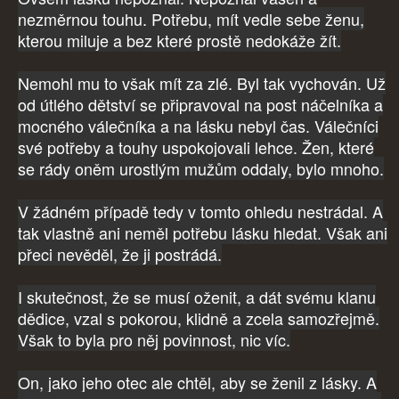
nezměrnou touhu. Potřebu, mít vedle sebe ženu,
kterou miluje a bez které prostě nedokáže žít.
Nemohl mu to však mít za zlé. Byl tak vychován. Už
od útlého dětství se připravoval na post náčelníka a
mocného válečníka a na lásku nebyl čas. Válečníci
své potřeby a touhy uspokojovali lehce. Žen, které
se rády oněm urostlým mužům oddaly, bylo mnoho.
V žádném případě tedy v tomto ohledu nestrádal. A
tak vlastně ani neměl potřebu lásku hledat. Však ani
přeci nevěděl, že ji postrádá.
I skutečnost, že se musí oženit, a dát svému klanu
dědice, vzal s pokorou, klidně a zcela samozřejmě.
Však to byla pro něj povinnost, nic víc.
On, jako jeho otec ale chtěl, aby se ženil z lásky. A