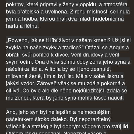
pokrmy, které připravily ženy v oppidu, a atmosféra
byla přátelská a uvolněná. Z rohu místnosti se linula
jemná hudba, kterou hráli dva mladí hudebníci na
harfu a flétnu.
„Roweno, jak se ti líbí život v našem kmeni? Už jsi si
zvykla na naše zvyky a tradice?" Otázal se Angus a
obrátil svůj pohled k dívce. Věřil druidovy a věřil
svým očím. Ona dívka se mu coby žena jeho syna a
náčelníka líbila. A líbila by se i jeho zesnulé,
milované ženě, tím si byl jist. Měla v sobě jiskru a
jakýsi vzdor. Zároveň však se mu zdála pokorná a
citlivá. Co bylo ale dle něho nejdůležitější, zdála se
mu ženou, která by jeho syna mohla lásce naučit.
Ano, jeho syn byl nejlepším a nejmocnějším
náčelníkem široko daleko. Byl neporazitelný
válečník a stratég a byl dobrým vůdcem pro svůj lid.
Ovšem lásku nepoznal. Nepoznal vášeň a