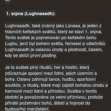
***
1. srpna (Lughnasadh):
Lughnasadh, také známý jako Lúnasa, je jeden z
hlavních keltských svátků, který se slaví 1. srpna.
Tento svátek je pojmenován po keltském bohu
Lughu, jenž byl bohem světla, řemesel a válečníků.
Lughnasadh je oslavou úrody a plodnosti, časem,
kdy se sklízí první plodiny.
Je to svátek plný rituálů, her a hostin, který
zdůrazňuje spojení mezi lidmi, jejich územím a
bohy. Oslavy zahrnují tance, hudbu, sportovní
soutěže, a rituály, které mají zajistit bohatou úrodu a
harmonii mezi lidmi a přírodou. Svatba v tomto
období je považována za velmi příznivou, protože
přináší požehnání bohů, štěstí a hojnost do
budoucího manželství.