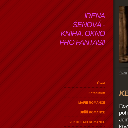
IRENA
ŠENOVÁ -
KNIHA, OKNO
PRO FANTASII
Úvod
Úvod
KE
Fotoalbum
MAFIE ROMANCE
Row
poh
UPÍŘÍ ROMANCE
Jem
VLKODLACI ROMANCE
krv