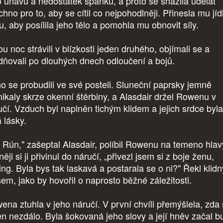
o únavu a nedostatek spánku, a proto se snažila udělat
hno pro to, aby se cítil co nejpohodlněji. Přinesla mu jíd
u, aby posílila jeho tělo a pomohla mu obnovit síly.
u noc strávili v blízkosti jeden druhého, objímali se a
idňovali po dlouhých dnech odloučení a bojů.
o se probudili ve své posteli. Sluneční paprsky jemně
nikaly skrze okenní štěrbiny, a Alasdair držel Rowenu v
učí. Vzduch byl naplněn tichým klidem a jejich srdce byla
 lásky.
 Rún," zašeptal Alasdair, políbil Rowenu na temeno hlav
ěji si ji přivinul do náručí, „přivezl jsem si z boje ženu,
ling. Byla bys tak laskavá a postarala se o ni?" Řekl klid
sem, jako by hovořil o naprosto běžné záležitosti.
ena ztuhla v jeho náručí. V první chvíli přemýšlela, zda s
jen nezdálo. Byla šokovaná jeho slovy a její hněv začal b