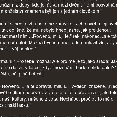
cházím z doby, kde je láska mezi dvěma lidmi posvátná 
 manželství znamená být jen s jedním člověkem."
dair si sedl a zhluboka se zamyslel. Jeho svět a její svě
y tak odlišné, že mu nebylo hned jasné, jak překlenout
ast mezi nimi. „Roweno, miluji tě," řekl nakonec, „ale tot
 mě normální. Možná bychom měli o tom mluvit víc, aby
opil tvůj pohled."
rmální? Pro tebe možná! Ale pro mě je to jako zrada! Ja
eme dál žít v lásce, když mezi námi bude někdo další?"
ěkla, oči plné bolesti.
e Roweno..., já tě opravdu miluji..." vydechl zničeně, „Ně
vého říkám poprvé v životě, ale je to pravda a..., ale toto
t naší kultury, našeho života. Nechápu, proč by to mělo
zit naši lásku."