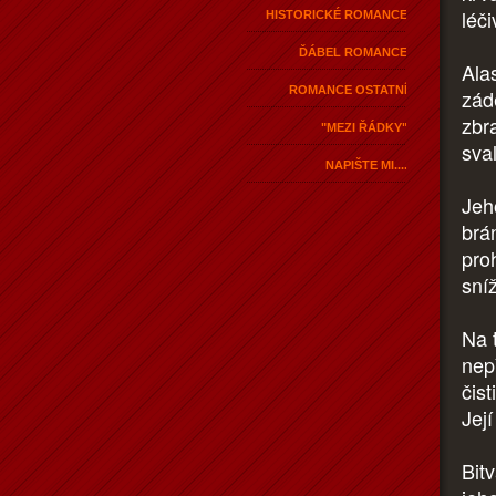
léč
HISTORICKÉ ROMANCE
ĎÁBEL ROMANCE
Ala
ROMANCE OSTATNÍ
zád
zbr
"MEZI ŘÁDKY"
sva
NAPIŠTE MI....
Jeh
brá
pro
sní
Na 
nep
čist
Jej
Bit