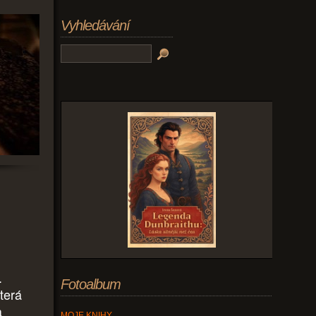
Vyhledávání
.
Fotoalbum
terá
a
MOJE KNIHY