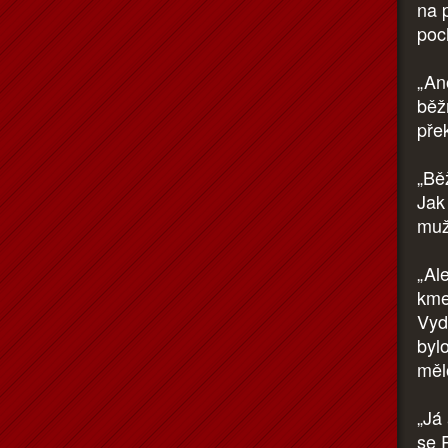
na 
poch
„An
běž
pře
„Bě
Jak
muž
„Al
kme
Vyd
byl
měl
„Já
se 