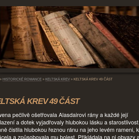
»
HISTORICKÉ ROMANCE
»
KELTSKÁ KREV
»
KELTSKÁ KREV 49 ČÁST
LTSKÁ KREV 49 ČÁST
ena pečlivě ošetřovala Alasdairovi rány a každé její
lazení a dotek vyjadřovaly hlubokou lásku a starostlivost
ně čistila hlubokou řeznou ránu na jeho levém rameni, k
ácela a způsobovala mu bolest. Přikládala na ni obvazy 