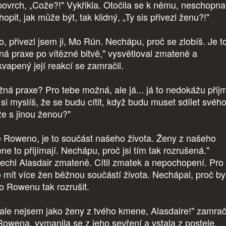
povrch, „Cože?!" Vykřikla. Otočila se k němu, neschopna
opit, jak může být, tak klidný, „Ty sis přivezl ženu?!"
o, přivezl jsem ji, Mo Rún. Nechápu, proč se zlobíš. Je t
ná praxe po vítězné bitvě," vysvětloval zmateně a
kvapený její reakcí se zamračil.
žná praxe? Pro tebe možná, ale já... já to nedokážu přij
 si myslíš, že se budu cítit, když budu muset sdílet svéh
e s jinou ženou?"
e Roweno, je to součást našeho života. Ženy z našeho
ne to přijímají. Nechápu, proč jsi tím tak rozrušená."
echl Alasdair zmateně. Cítil zmatek a nepochopení. Pro 
o mít více žen běžnou součástí života. Nechápal, proč by
o Rowenu tak rozrušit.
 ale nejsem jako ženy z tvého kmene, Alasdaire!" zamrač
Rowena, vymanila se z jeho sevření a vstala z postele,