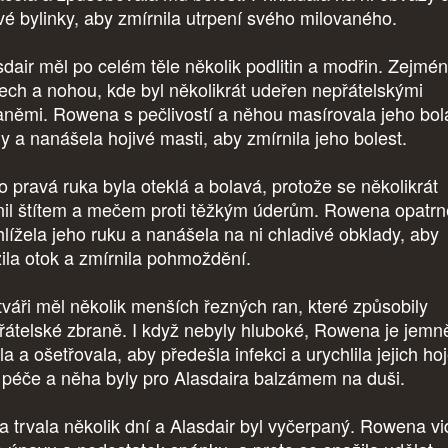
ivé bylinky, aby zmírnila utrpení svého milovaného.
sdair měl po celém těle několik podlitin a modřin. Zejmé
ech a nohou, kde byl několikrát udeřen nepřátelskými
aněmi. Rowena s pečlivostí a něhou masírovala jeho bol
ly a nanášela hojivé masti, aby zmírnila jeho bolest.
o pravá ruka byla oteklá a bolavá, protože se několikrát
nil štítem a mečem proti těžkým úderům. Rowena opatrn
hlížela jeho ruku a nanášela na ni chladivé obklady, aby
žila otok a zmírnila pohmoždění.
tváři měl několik menších řezných ran, které způsobily
řátelské zbraně. I když nebyly hluboké, Rowena je jemn
ila a ošetřovala, aby předešla infekci a urychlila jejich hoj
í péče a něha byly pro Alasdaira balzámem na duši.
va trvala několik dní a Alasdair byl vyčerpaný. Rowena vi