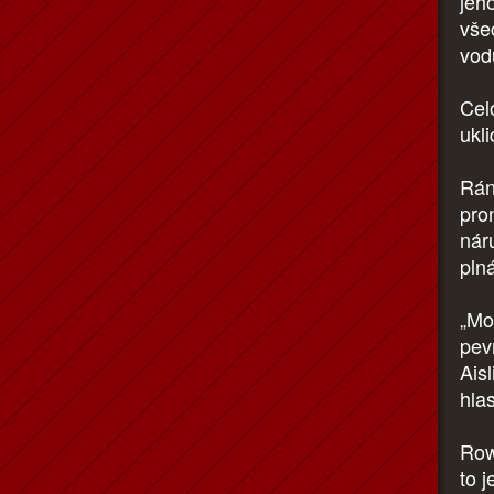
jeh
všec
vod
Celo
ukl
Rán
pro
nár
plná
„Mo
pevn
Ais
hla
Row
to 