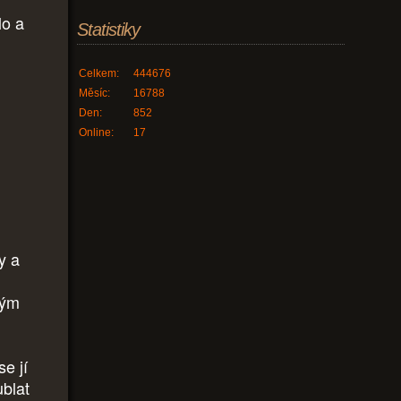
lo a
Statistiky
Celkem:
444676
Měsíc:
16788
Den:
852
Online:
17
y a
ným
e jí
ublat