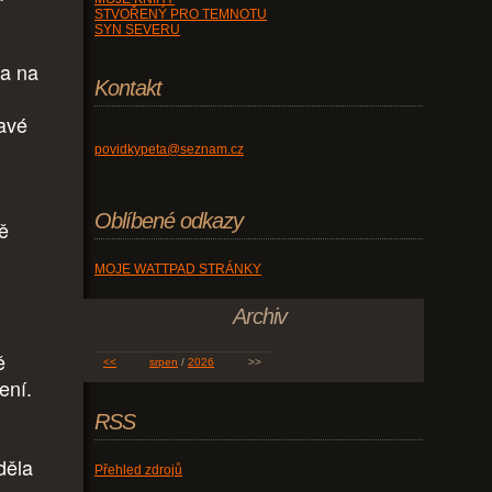
STVOŘENÝ PRO TEMNOTU
SYN SEVERU
na na
Kontakt
avé
povidkypeta@seznam.cz
Oblíbené odkazy
ě
MOJE WATTPAD STRÁNKY
Archiv
ě
<<
srpen
/
2026
>>
ení.
RSS
děla
Přehled zdrojů