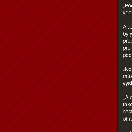
„Po
kde
Alas
byl
prop
pro
poch
„No
můž
vyšt
„Al
tako
čás
ohro