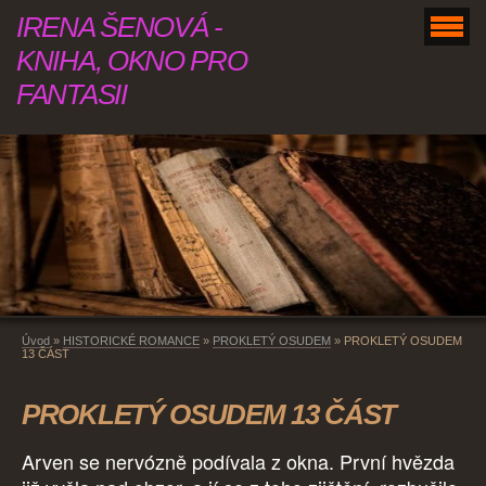
IRENA ŠENOVÁ -
KNIHA, OKNO PRO
FANTASII
Úvod
»
HISTORICKÉ ROMANCE
»
PROKLETÝ OSUDEM
»
PROKLETÝ OSUDEM
13 ČÁST
PROKLETÝ OSUDEM 13 ČÁST
Arven se nervózně podívala z okna. První hvězda