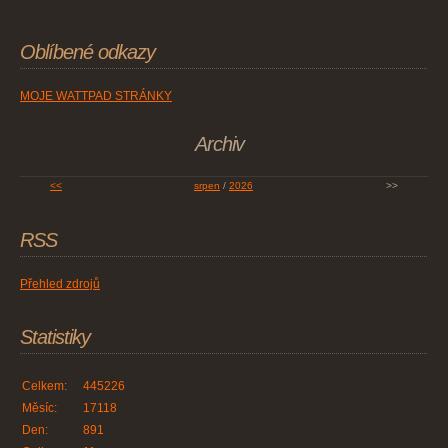
Oblíbené odkazy
MOJE WATTPAD STRÁNKY
Archiv
<<
srpen
/
2026
>>
RSS
Přehled zdrojů
Statistiky
Celkem:
445226
Měsíc:
17118
Den:
891