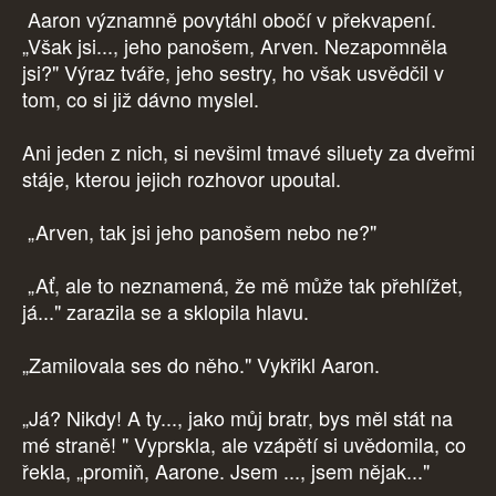
Aaron významně povytáhl obočí v překvapení.
„Však jsi..., jeho panošem, Arven. Nezapomněla
jsi?" Výraz tváře, jeho sestry, ho však usvědčil v
tom, co si již dávno myslel.
Ani jeden z nich, si nevšiml tmavé siluety za dveřmi
stáje, kterou jejich rozhovor upoutal.
„Arven, tak jsi jeho panošem nebo ne?"
„Ať, ale to neznamená, že mě může tak přehlížet,
já..." zarazila se a sklopila hlavu.
„Zamilovala ses do něho." Vykřikl Aaron.
„Já? Nikdy! A ty..., jako můj bratr, bys měl stát na
mé straně! " Vyprskla, ale vzápětí si uvědomila, co
řekla, „promiň, Aarone. Jsem ..., jsem nějak..."