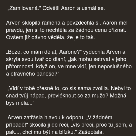
„Zamilovaná." Odvětil Aaron a usmál se.
Arven sklopila ramena a povzdechla si. Aaron měl
pravdu, jen si to nechtěla za žádnou cenu přiznat.
Ovšem již dávno věděla, že je to tak.
„Bože, co mám dělat, Aarone?" vydechla Arven a
skryla svou tvář do dlaní, „jak mohu setrvat v jeho
přítomnosti, když on, ve mne vidí, jen neposlušného
a otravného panoše?"
„Vidí v tobě přesně to, co sis sama zvolila. Nebyl to
snad tvůj nápad, převléknout se za muže? Možná
bys měla..."
Arven zatřásla hlavou k odporu. „V žádném
případě!" skočila ji do řeči, „víš přeci, proč tu jsem, a
pak..., chci mu být na blízku." Zašeptala.