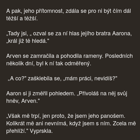
A pak, jeho přítomnost, zdála se pro ni být čím dál
těžší a těžší.
„Tady jsi, „ ozval se za ní hlas jejího bratra Aarona,
„král již tě hledá."
Arven se zamračila a pohodila rameny. Posledních
několik dní, byl k ní tak odměřený.
„A co?" zašklebila se, „mám práci, nevidíš?"
Aaron si ji změřil pohledem. „Přivoláš na něj svůj
hněv, Arven."
„Však mě trpí, jen proto, že jsem jeho panošem.
Kolikrát mě ani nevnímá, když jsem s ním. Zcela mě
přehlíží." Vyprskla.