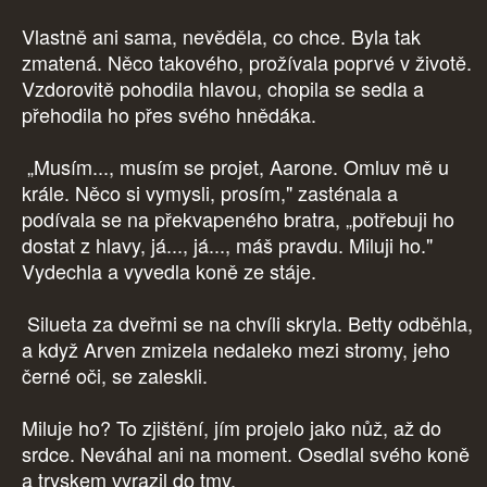
Vlastně ani sama, nevěděla, co chce. Byla tak
zmatená. Něco takového, prožívala poprvé v životě.
Vzdorovitě pohodila hlavou, chopila se sedla a
přehodila ho přes svého hnědáka.
„Musím..., musím se projet, Aarone. Omluv mě u
krále. Něco si vymysli, prosím," zasténala a
podívala se na překvapeného bratra, „potřebuji ho
dostat z hlavy, já..., já..., máš pravdu. Miluji ho."
Vydechla a vyvedla koně ze stáje.
Silueta za dveřmi se na chvíli skryla. Betty odběhla,
a když Arven zmizela nedaleko mezi stromy, jeho
černé oči, se zaleskli.
Miluje ho? To zjištění, jím projelo jako nůž, až do
srdce. Neváhal ani na moment. Osedlal svého koně
a tryskem vyrazil do tmy.