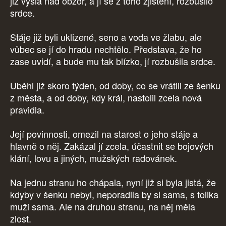
již vyšla nad obzor, a jí se z toho zjištění, rozbušilo
srdce.
Stáje již byli uklizené, seno a voda ve žlabu, ale
vůbec se jí do hradu nechtělo. Představa, že ho
zase uvidí, a bude mu tak blízko, jí rozbušila srdce.
Uběhl již skoro týden, od doby, co se vrátili ze šenku
z města, a od doby, kdy král, nastolil zcela nová
pravidla.
Její povinnosti, omezil na starost o jeho stáje a
hlavně o něj. Zakázal jí zcela, účastnit se bojových
klání, lovu a jiných, mužských radovánek.
Na jednu stranu ho chápala, nyní již si byla jistá, že
kdyby v šenku nebyl, neporadila by si sama, s tolika
muži sama. Ale na druhou stranu, na něj měla
zlost.