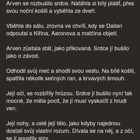
Arven se rozbušilo srdce. Natáhla si bílý plášť, přes
svou noční košili a vyběhla ze dveří.
Vběhla do sálu, zrovna ve chvíli, kdy se Dailan
odpoutal s Kiřina, Aaronova a matčina objetí.
Arven zůstala stát, jako přikovaná. Srdce jí bušilo
jako o závod.
Odhodil svůj meč a shodil svou vestu. Na bílé košili,
spatřila několik sečných ran, a krvavých šmouh.
Její oči, se rozšířily hrůzou. Srdce jí bušilo nyní tak
mocně, že měla pocit, že jí musí vyskočit z hrudi
ven.
Její nohy, a celé její tělo, jako kdyby najednou
dostali svůj vlastní rozum. Dívala se na něj, a z očí,
se jí spustily slzy.