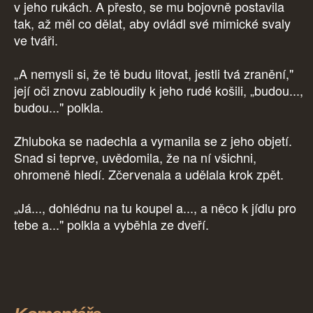
v jeho rukách. A přesto, se mu bojovně postavila
tak, až měl co dělat, aby ovládl své mimické svaly
ve tváři.
„A nemysli si, že tě budu litovat, jestli tvá zranění,"
její oči znovu zabloudily k jeho rudé košili, „budou...,
budou..." polkla.
Zhluboka se nadechla a vymanila se z jeho objetí.
Snad si teprve, uvědomila, že na ní všichni,
ohromeně hledí. Zčervenala a udělala krok zpět.
„Já..., dohlédnu na tu koupel a..., a něco k jídlu pro
tebe a..." polkla a vyběhla ze dveří.