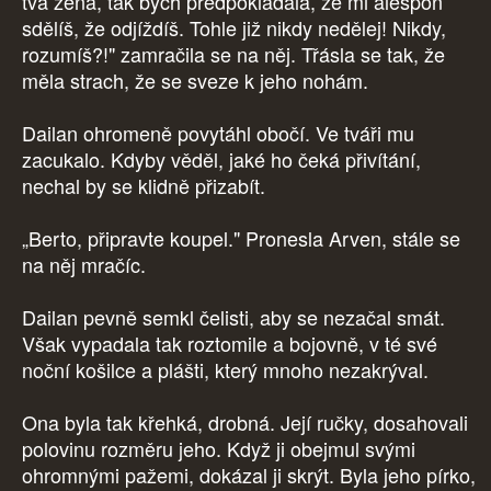
tvá žena, tak bych předpokládala, že mi alespoň
sdělíš, že odjíždíš. Tohle již nikdy nedělej! Nikdy,
rozumíš?!" zamračila se na něj. Třásla se tak, že
měla strach, že se sveze k jeho nohám.
Dailan ohromeně povytáhl obočí. Ve tváři mu
zacukalo. Kdyby věděl, jaké ho čeká přivítání,
nechal by se klidně přizabít.
„Berto, připravte koupel." Pronesla Arven, stále se
na něj mračíc.
Dailan pevně semkl čelisti, aby se nezačal smát.
Však vypadala tak roztomile a bojovně, v té své
noční košilce a plášti, který mnoho nezakrýval.
Ona byla tak křehká, drobná. Její ručky, dosahovali
polovinu rozměru jeho. Když ji obejmul svými
ohromnými pažemi, dokázal ji skrýt. Byla jeho pírko,