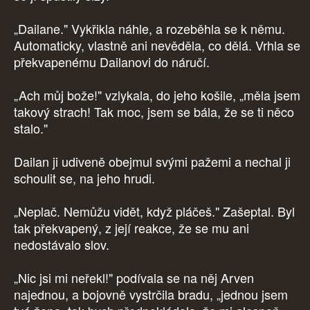
„Dailane." Vykřikla náhle, a rozeběhla se k němu.
Automaticky, vlastně ani nevěděla, co dělá. Vrhla se
překvapenému Dailanovi do náručí.
„Ach můj bože!" vzlykala, do jeho košile, „měla jsem
takový strach! Tak moc, jsem se bála, že se ti něco
stalo."
Dailan ji udiveně obejmul svými pažemi a nechal ji
schoulit se, na jeho hrudi.
„Neplač. Nemůžu vidět, když pláčeš." Zašeptal. Byl
tak překvapený, z její reakce, že se mu ani
nedostávalo slov.
„Nic jsi mi neřekl!" podívala se na něj Arven
najednou, a bojovně vystrčila bradu, „jednou jsem