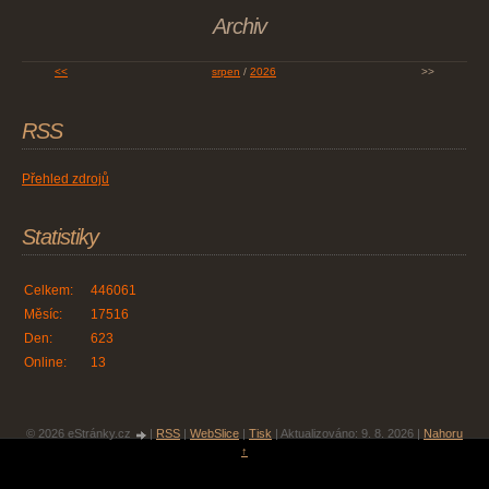
Archiv
<<
srpen
/
2026
>>
RSS
Přehled zdrojů
Statistiky
Celkem:
446061
Měsíc:
17516
Den:
623
Online:
13
© 2026 eStránky.cz
|
RSS
|
WebSlice
|
Tisk
|
Aktualizováno: 9. 8. 2026
|
Nahoru
↑