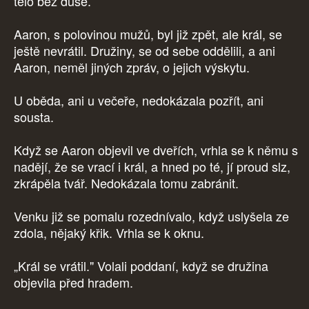
tělo bez duše.
Aaron, s polovinou mužů, byl již zpět, ale král, se
ještě nevrátil. Družiny, se od sebe oddělili, a ani
Aaron, neměl jiných zpráv, o jejich výskytu.
U oběda, ani u večeře, nedokázala pozřít, ani
sousta.
Když se Aaron objevil ve dveřích, vrhla se k němu s
nadějí, že se vrací i král, a hned po té, jí proud slz,
zkrápěla tvář. Nedokázala tomu zabránit.
Venku již se pomalu rozednívalo, když uslyšela ze
zdola, nějaký křik. Vrhla se k oknu.
„Král se vrátil." Volali poddaní, když se družina
objevila před hradem.