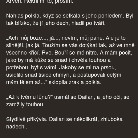
Arven. Řekni mi to, prosím."
Nahlas polkla, když se setkala s jeho pohledem. Byl
tak blízko, že jí jeho dech, hladil po tváři.
„Ach můj bože..., já..., nevím, můj pane. Ale je to
silnější, jak já. Toužím se vás dotýkat tak, až ve mně
všechno křičí. Řve. Bouří se mé nitro. A mám pocit,
jako by má kůže se snad i chvěla touhou a
potřebou, být s vámi. Jakoby se mi na prsou,
usídlilo snad tisíce chmýří, a postupovali celým
mým tělem až..." sklopila zrak a polkla.
„Až k tvému lůnu?" usmál se Dailan, a jeho oči, se
zamžily touhou.
Stydlivě přikývla. Dailan se několikrát, zhluboka
nadechl.