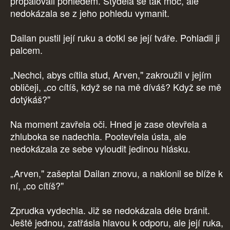
propalovali pohledem. Styděla se tak moc, ale
nedokázala se z jeho pohledu vymanit.
Dailan pustil její ruku a dotkl se její tváře. Pohladil ji
palcem.
„Nechci, abys cítila stud, Arven," zakroužil v jejím
obličeji, „co cítíš, když se na mě díváš? Když se mě
dotýkáš?"
Na moment zavřela oči. Hned je zase otevřela a
zhluboka se nadechla. Pootevřela ústa, ale
nedokázala ze sebe vyloudit jedinou hlásku.
„Arven," zašeptal Dailan znovu, a naklonil se blíže k
ní, „co cítíš?"
Zprudka vydechla. Již se nedokázala déle bránit.
Ještě jednou, zatřásla hlavou k odporu, ale její ruka,