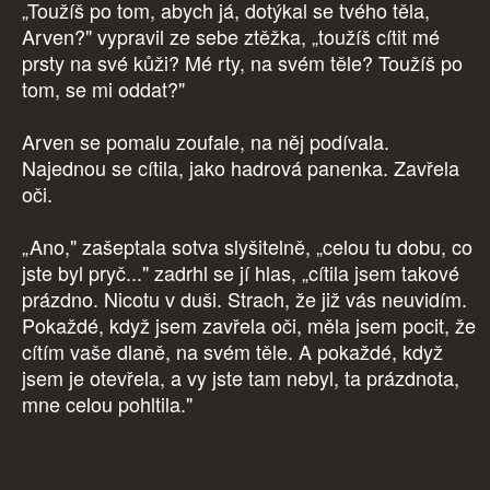
„Toužíš po tom, abych já, dotýkal se tvého těla,
Arven?" vypravil ze sebe ztěžka, „toužíš cítit mé
prsty na své kůži? Mé rty, na svém těle? Toužíš po
tom, se mi oddat?"
Arven se pomalu zoufale, na něj podívala.
Najednou se cítila, jako hadrová panenka. Zavřela
oči.
„Ano," zašeptala sotva slyšitelně, „celou tu dobu, co
jste byl pryč..." zadrhl se jí hlas, „cítila jsem takové
prázdno. Nicotu v duši. Strach, že již vás neuvidím.
Pokaždé, když jsem zavřela oči, měla jsem pocit, že
cítím vaše dlaně, na svém těle. A pokaždé, když
jsem je otevřela, a vy jste tam nebyl, ta prázdnota,
mne celou pohltila."