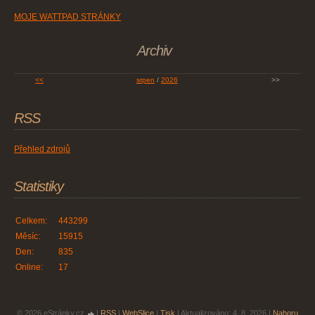
MOJE WATTPAD STRÁNKY
Archiv
<<
srpen
/
2026
>>
RSS
Přehled zdrojů
Statistiky
Celkem:
443299
Měsíc:
15915
Den:
835
Online:
17
© 2026 eStránky.cz
|
RSS
|
WebSlice
|
Tisk
|
Aktualizováno: 4. 8. 2026
|
Nahoru