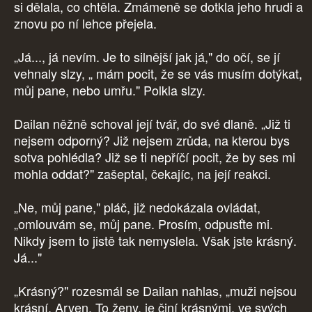
si dělala, co chtěla. Zmámeně se dotkla jeho hrudi a
znovu po ní lehce přejela.
„Já..., já nevím. Je to silnější jak já," do očí, se jí
vehnaly slzy, „ mám pocit, že se vás musím dotýkat,
můj pane, nebo umřu." Polkla slzy.
Dailan něžně schoval její tvář, do své dlaně. „Již ti
nejsem odporný? Již nejsem zrůda, na kterou bys
sotva pohlédla? Již se ti nepříčí pocit, že by ses mi
mohla oddat?" zašeptal, čekajíc, na její reakci.
„Ne, můj pane," pláč, již nedokázala ovládat,
„omlouvám se, můj pane. Prosím, odpusťte mi.
Nikdy jsem to jistě tak nemyslela. Však jste krásný.
Já..."
„Krásný?" rozesmál se Dailan nahlas, „muži nejsou
krásní, Arven. To ženy, je činí krásnými, ve svých