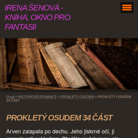
IRENA ŠENOVÁ -
KNIHA, OKNO PRO
FANTASII
Úvod
»
HISTORICKÉ ROMANCE
»
PROKLETÝ OSUDEM
»
PROKLETÝ OSUDEM
34 ČÁST
PROKLETÝ OSUDEM 34 ČÁST
Arven zalapala po dechu. Jeho jiskrné oči, ji