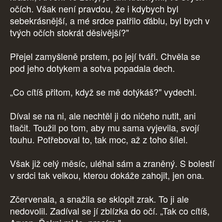
očích. Však není pravdou, že i kdybych byl
sebekrásnější, a mé srdce patřilo ďáblu, byl bych v
tvých očích stokrát děsivější?"
Přejel zamyšleně prstem, po její tváři. Chvěla se
pod jeho dotykem a sotva popadala dech.
„Co cítíš přitom, když se mě dotýkáš?" vydechl.
Díval se na ni, ale nechtěl ji do ničeho nutit, ani
tlačit. Toužil po tom, aby mu sama vyjevila, svojí
touhu. Potřeboval to, tak moc, až z toho šílel.
Však již celý měsíc, uléhal sám a zraněný. S bolestí
v srdci tak velkou, kterou dokáže zahojit, jen ona.
Zčervenala, a snažila se sklopit zrak. To ji ale
nedovolil. Zadíval se jí zblízka do očí. „Tak co cítíš,