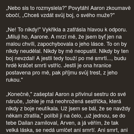
„Nebo sis to rozmyslela?" Povytáhl Aaron zkoumavě
obočí, „Chceš vzdát svůj boj, o svého muže?"
„Ne! To nikdy!" Vykřikla a zatřásla hlavou k odporu.
„Miluji ho, Aarone. A mrzí mě, že jsem byť jen na
malou chvíli, zapochybovala o jeho lásce. To on by
nikdy neudělal. Nikdy by mě neopustil. Nikdy by ten
boj nevzdal! A jestli tedy touží po mé smrti..., budu
hrdě kráčet smrti vstříc. Jestli je ona hranice
postavena pro mě, pak příjmu svůj trest, z jeho
rukou."
„Konečně," zašeptal Aaron a přivinul sestru do své
náruče, „tohle je má neohrožená sestřička, která
nikdy z boje neutíkala. Už jsem se bál, že se navždy
někam ztratila," políbil ji na čelo, „už jednou, se do
tebe Dailan zamiloval, Arven, a já věřím, že tak
velká láska, se nedá umlčet ani smrtí. Ani smrt, ani