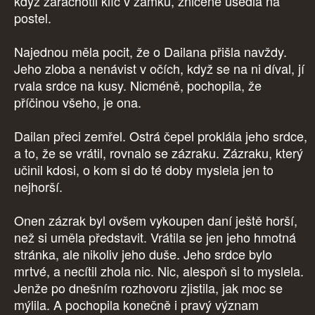
když zarachotil klíč v zámku, zničeně usedla na
postel.
Najednou měla pocit, že o Dailana přišla navždy.
Jeho zloba a nenávist v očích, když se na ni díval, jí
rvala srdce na kusy. Nicméně, pochopila, že
příčinou všeho, je ona.
Dailan přeci zemřel. Ostrá čepel proklála jeho srdce,
a to, že se vrátil, rovnalo se zázraku. Zázraku, který
učinil kdosi, o kom si do té doby myslela jen to
nejhorší.
Onen zázrak byl ovšem vykoupen daní ještě horší,
než si uměla představit. Vrátila se jen jeho hmotná
stránka, ale nikoliv jeho duše. Jeho srdce bylo
mrtvé, a necítil zhola nic. Nic, alespoň si to myslela.
Jenže po dnešním rozhovoru zjistila, jak moc se
mýlila. A pochopila konečně i pravý význam