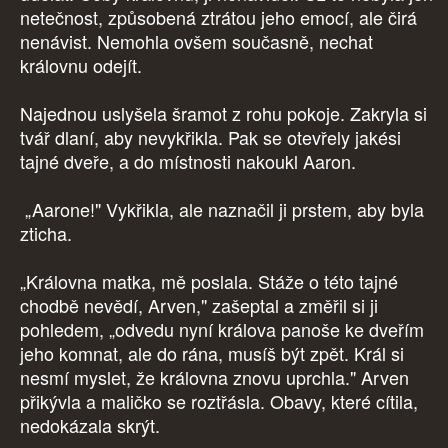
netečnost, způsobená ztrátou jeho emocí, ale čirá
nenávist. Nemohla ovšem současně, nechat
královnu odejít.
Najednou uslyšela šramot z rohu pokoje. Zakryla si
tvář dlaní, aby nevykřikla. Pak se otevřely jakési
tajné dveře, a do místnosti nakoukl Aaron.
„Aarone!" Vykřikla, ale naznačil ji prstem, aby byla
zticha.
„Královna matka, mě poslala. Stáže o této tajné
chodbě nevědí, Arven," zašeptal a změřil si ji
pohledem, „odvedu nyní králova panoše ke dveřím
jeho komnat, ale do rána, musíš být zpět. Král si
nesmí myslet, že královna znovu uprchla." Arven
přikývla a maličko se roztřásla. Obavy, které cítila,
nedokázala skrýt.