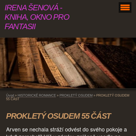
IRENA ŠENOVÁ -
KNIHA, OKNO PRO
FANTASII
Úvod
»
HISTORICKÉ ROMANCE
»
PROKLETÝ OSUDEM
»
PROKLETÝ OSUDEM
55 ČÁST
PROKLETÝ OSUDEM 55 ČÁST
Arven se nechala stráží odvést do svého pokoje a