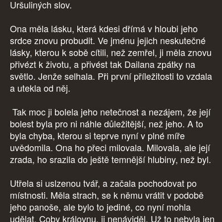
Uršuliných slov.
Ona měla lásku, která kdesi dřímá v hloubi jeho
srdce znovu probudit. Ve jménu jejich neskutečné
lásky, kterou k sobě cítili, než zemřel, ji měla znovu
přivézt k životu, a přivést tak Dailana zpátky na
světlo. Jenže selhala. Při první příležitosti to vzdala
a utekla od něj.
Tak moc ji bolela jeho netečnost a nezájem, že její
bolest byla pro ni náhle důležitější, než jeho. A to
byla chyba, kterou si teprve nyní v plné míře
uvědomila. Ona ho přeci milovala. Milovala, ale její
zrada, ho srazila do ještě temnější hlubiny, než byl.
Utřela si uslzenou tvář, a začala pochodovat po
místnosti. Měla strach, se k němu vrátit v podobě
jeho panoše, ale bylo to jediné, co nyní mohla
udělat. Coby královnu, ji nenáviděl. Už to nebyla jen