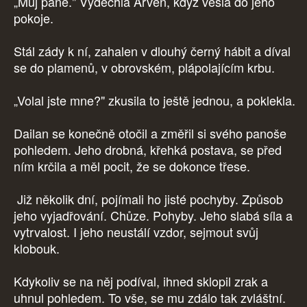
„Můj pane." Vydechla Arven, když vešla do jeho
pokoje.
Stál zády k ní, zahalen v dlouhý černý hábit a díval
se do plamenů, v obrovském, plápolajícím krbu.
„Volal jste mne?" zkusila to ještě jednou, a poklekla.
Dailan se konečně otočil a změřil si svého panoše
pohledem. Jeho drobná, křehká postava, se před
ním krčila a měl pocit, že se dokonce třese.
Již několik dní, pojímali ho jisté pochyby. Způsob
jeho vyjadřování. Chůze. Pohyby. Jeho slabá síla a
vytrvalost. I jeho neustálí vzdor, sejmout svůj
klobouk.
Kdykoliv se na něj podíval, ihned sklopil zrak a
uhnul pohledem. To vše, se mu zdálo tak zvláštní.