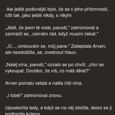
Ale ještě podivnější bylo, že se v jeho přítomnosti,
cítil tak, jako ještě nikdy, s nikým.
„Jistě, že jsem tě volal, panoši," zahromoval a
zamračil se, „nemám rád, když musím čekat."
„O..., omlouvám se, můj pane." Zašeptala Arven,
ale neodvážila, se, zvednout hlavu.
„Nalej vína, panoši," ozvalo se po chvíli, „chci se
vykoupat. Doufám, že víš, co máš dělat?"
Arven pomalu vstala a nalila číši vína.
„I tobě!" zahromoval znovu.
Uposlechla tedy, a když se na něj otočila, skoro se jí
podlomila kolena.