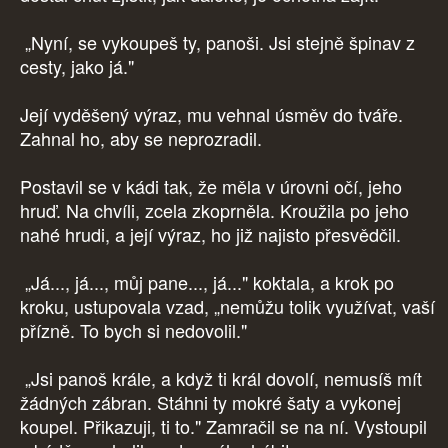
„Nyní, se vykoupeš ty, panoši. Jsi stejně špinav z
cesty, jako já."
Její vyděšený výraz, mu vehnal úsměv do tváře.
Zahnal ho, aby se neprozradil.
Postavil se v kádi tak, že měla v úrovni očí, jeho
hruď. Na chvíli, zcela zkoprněla. Kroužila po jeho
nahé hrudi, a její výraz, ho již najisto přesvědčil.
„Já..., já..., můj pane..., já..." koktala, a krok po
kroku, ustupovala vzad, „nemůžu tolik využívat, vaší
přízně. To bych si nedovolil."
„Jsi panoš krále, a když ti král dovolí, nemusíš mít
žádných zábran. Stáhni ty mokré šaty a vykonej
koupel. Přikazuji, ti to." Zamračil se na ní. Vystoupil