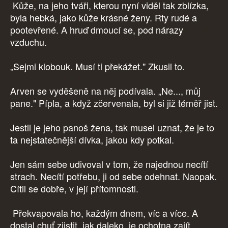
Kůže, na jeho tváři, kterou nyní viděl tak zblízka,
byla hebká, jako kůže krásné ženy. Rty rudé a
pootevřené. A hruď dmoucí se, pod nárazy
vzduchu.
„Sejmi klobouk. Musí ti překážet." Zkusil to.
Arven se vyděšeně na něj podívala. „Ne..., můj
pane." Pípla, a když zčervenala, byl si již téměř jist.
Jestli je jeho panoš žena, tak musel uznat, že je to
ta nejstatečnější dívka, jakou kdy potkal.
Jen sám sebe udivoval v tom, že najednou necítí
strach. Necítí potřebu, ji od sebe odehnat. Naopak.
Cítil se dobře, v její přítomnosti.
Překvapovala ho, každým dnem, víc a více. A
dostal chuť zjistit, jak daleko, je ochotna zajít.