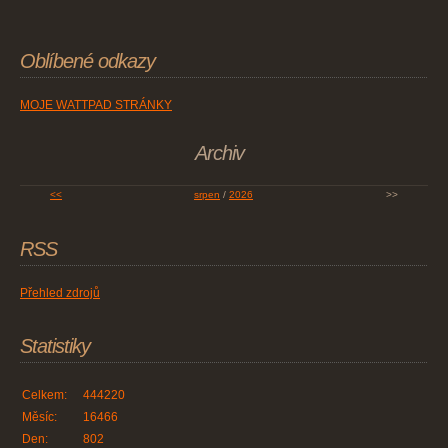
Oblíbené odkazy
MOJE WATTPAD STRÁNKY
Archiv
<<
srpen
/
2026
>>
RSS
Přehled zdrojů
Statistiky
Celkem:
444220
Měsíc:
16466
Den:
802