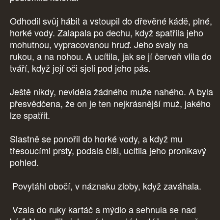
Odhodil svůj hábit a vstoupil do dřevěné kádě, plné,
horké vody. Zalapala po dechu, když spatřila jeho
mohutnou, vypracovanou hruď. Jeho svaly na
rukou, a na nohou. A ucítila, jak se jí červeň vlila do
tváří, když její oči sjeli pod jeho pás.
Ještě nikdy, neviděla žádného muže nahého. A byla
přesvědčena, že on je ten nejkrásnější muž, jakého
lze spatřit.
Slastně se ponořil do horké vody, a když mu
třesoucími prsty, podala číši, ucítila jeho pronikavý
pohled.
Povytáhl obočí, v náznaku zloby, když zaváhala.
Vzala do ruky kartáč a mýdlo a sehnula se nad