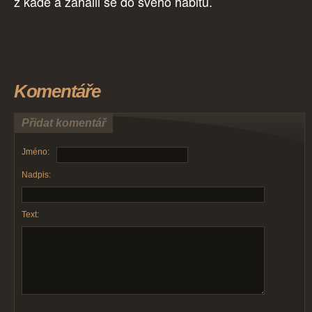
z kádě a zahalil se do svého hábitu.
Komentáře
Přidat komentář
Jméno:
Nadpis:
Text: