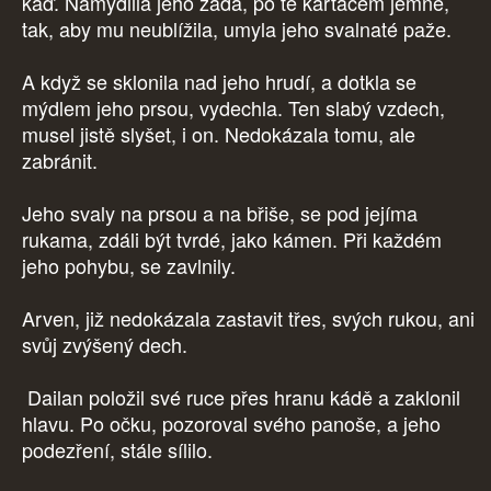
káď. Namydlila jeho záda, po té kartáčem jemně,
tak, aby mu neublížila, umyla jeho svalnaté paže.
A když se sklonila nad jeho hrudí, a dotkla se
mýdlem jeho prsou, vydechla. Ten slabý vzdech,
musel jistě slyšet, i on. Nedokázala tomu, ale
zabránit.
Jeho svaly na prsou a na břiše, se pod jejíma
rukama, zdáli být tvrdé, jako kámen. Při každém
jeho pohybu, se zavlnily.
Arven, již nedokázala zastavit třes, svých rukou, ani
svůj zvýšený dech.
Dailan položil své ruce přes hranu kádě a zaklonil
hlavu. Po očku, pozoroval svého panoše, a jeho
podezření, stále sílilo.