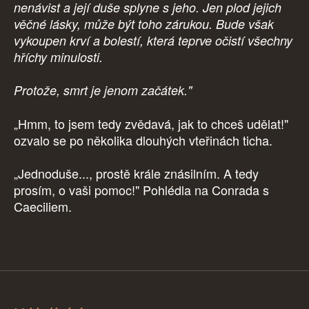
nenávist a její duše splyne s jeho. Jen plod jejich
věčné lásky, může být toho zárukou. Bude však
vykoupen krví a bolestí, která teprve očistí všechny
hříchy minulosti.
Protože, smrt je jenom začátek."
„Hmm, to jsem tedy zvědavá, jak to chceš udělat!"
ozvalo se po několika dlouhých vteřinách ticha.
„Jednoduše..., prostě krále znásilním. A tedy
prosím, o vaši pomoc!" Pohlédla na Conrada s
Caeciliem.