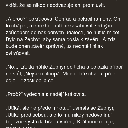
vidět, že se nikdo neodvažuje ani promluvit.
„A proč?" pokračoval Conrad a pokrčil rameny. On
to chápal, ale rozhodnutí nezasahovat žádným
způsobem do následných událostí, ho nutilo mlčet.
Bylo na Zephyr, aby sama došla k závěru. A zda
bude onen závěr správný, už nechtěli nijak
ovlivňovat.
„No..., „řekla náhle Zephyr do ticha a položila příbor
na stůl, „Nejsem hloupá. Moc dobře chápu, proč
odjel..." zašklebila se.
„Proč?" vydechla s nadějí královna.
„Utíká, ale ne přede mnou..." usmála se Zephyr,
„Utíká před sebou, ale to mu nikdy nedovolím,"
bojovně vystrčila bradu vpřed, „Král mne miluje,