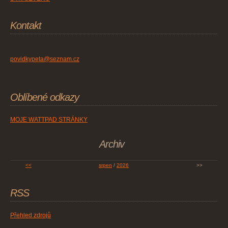
Kontakt
povidkypeta@seznam.cz
Oblíbené odkazy
MOJE WATTPAD STRÁNKY
Archiv
<<
srpen
/
2026
>>
RSS
Přehled zdrojů