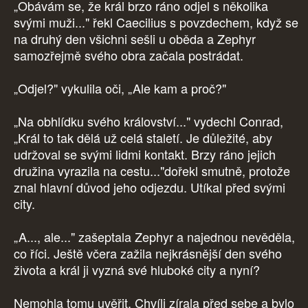
„Obávám se, že král brzo ráno odjel s několika
svými muži..." řekl Caecilius s povzdechem, když se
na druhý den všichni sešli u oběda a Zephyr
samozřejmě svého obra začala postrádat.
„Odjel?" vykulila oči, „Ale kam a proč?"
„Na obhlídku svého království..." vydechl Conrad,
„Král to tak dělá už celá staletí. Je důležité, aby
udržoval se svými lidmi kontakt. Brzy ráno jejich
družina vyrazila na cestu..."dořekl smutně, protože
znal hlavní důvod jeho odjezdu. Utíkal před svými
city.
„A..., ale..." zašeptala Zephyr a najednou nevěděla,
co říci. Ještě včera zažila nejkrásnější den svého
života a král ji vyzná své hluboké city a nyní?
Nemohla tomu uvěřit. Chvíli zírala před sebe a bylo