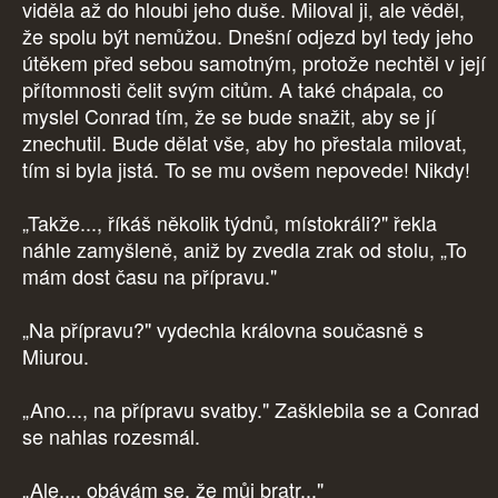
viděla až do hloubi jeho duše. Miloval ji, ale věděl,
že spolu být nemůžou. Dnešní odjezd byl tedy jeho
útěkem před sebou samotným, protože nechtěl v její
přítomnosti čelit svým citům. A také chápala, co
myslel Conrad tím, že se bude snažit, aby se jí
znechutil. Bude dělat vše, aby ho přestala milovat,
tím si byla jistá. To se mu ovšem nepovede! Nikdy!
„Takže..., říkáš několik týdnů, místokráli?" řekla
náhle zamyšleně, aniž by zvedla zrak od stolu, „To
mám dost času na přípravu."
„Na přípravu?" vydechla královna současně s
Miurou.
„Ano..., na přípravu svatby." Zašklebila se a Conrad
se nahlas rozesmál.
„Ale..., obávám se, že můj bratr..."