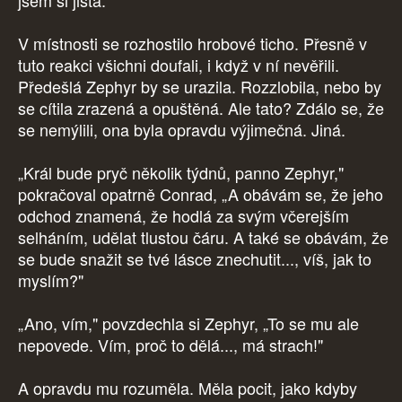
jsem si jistá."
V místnosti se rozhostilo hrobové ticho. Přesně v
tuto reakci všichni doufali, i když v ní nevěřili.
Předešlá Zephyr by se urazila. Rozzlobila, nebo by
se cítila zrazená a opuštěná. Ale tato? Zdálo se, že
se nemýlili, ona byla opravdu výjimečná. Jiná.
„Král bude pryč několik týdnů, panno Zephyr,"
pokračoval opatrně Conrad, „A obávám se, že jeho
odchod znamená, že hodlá za svým včerejším
selháním, udělat tlustou čáru. A také se obávám, že
se bude snažit se tvé lásce znechutit..., víš, jak to
myslím?"
„Ano, vím," povzdechla si Zephyr, „To se mu ale
nepovede. Vím, proč to dělá..., má strach!"
A opravdu mu rozuměla. Měla pocit, jako kdyby