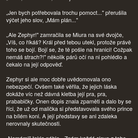
„Jen bych potřebovala trochu pomoct..." přerušila
výčet jeho slov, „Mám plán..."
„Ale Zephyr!" zamračila se Miura na své dvojče,
„Víš, co říkáš? Král před tebou utekl, protože právě
toho se bojí. Bojí se, že tě pošle na hranici! Cožpak
nemáš strach?!" několik párů očí na ni pohlédlo a
čekalo na její odpověď.
Zephyr si ale moc dobře uvědomovala ono
nebezpečí. Ovšem také věřila, že jejich láska
dokáže víc než dávná kletba její pra, pra,
prababičky. Onen dopis znala zpaměti a dalo by se
říci, že už od malička si představovala svého prince
na bílém koni. A její představy se ani zdaleka
nerovnaly skutečnosti.