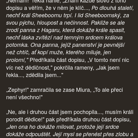
„Nemám!" řekla náhle, „Znám každé slovo z toho
dopisu a věřím, že v něm je klíč...,
Po dlouhá staletí,
nechť král Sheeboornu trpí. I lid Sheeboornský, za
svou pýchu, hloupost a nečinnost. Pakliže se ale
zrodí panna z Hagaru, která dokáže krále spasit,
nechť láska zvítězí nad temným srdcem králova
potomka. Ona panna, jejíž panenství je pevnější
než chtíč, ať kopí muže, kterého miluje, jen
Předříkala část dopisu, „V tomto není nic
prolomí,"
víc než dědičnost," pokrčila rameny, „Jak jsem
řekla..., zdědila jsem..."
„Zephyr!" zamračila se zase Miura, „To ale přeci
není všechno!"
„Ne, ale i druhou část jsem pochopila..., musím králi
porodit dědice!" pak předříkala druhou část dopisu,
„
Jen ona ho dokáže milovat, protože její srdce
dokáže odpouštět. Její mysl se přenést přes zlobu a