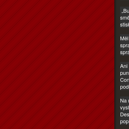
„Bu
smě
sti
Měl
spra
spr
Ani 
pun
Con
pod
Na r
vys
Des
pop