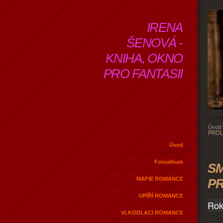
IRENA
ŠENOVÁ -
KNIHA, OKNO
PRO FANTASII
Úvod
PRO
Úvod
Fotoalbum
SM
MAFIE ROMANCE
P
UPÍŘÍ ROMANCE
Rok
VLKODLACI ROMANCE