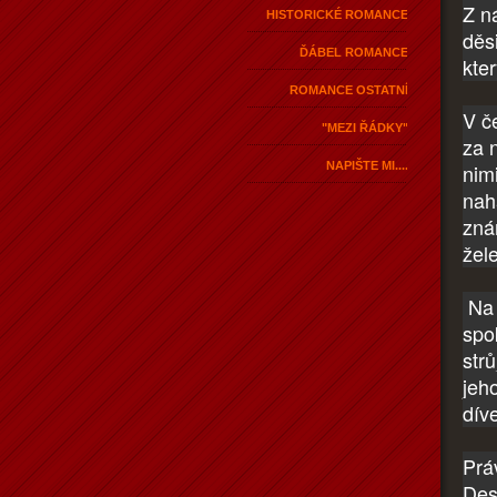
Z n
HISTORICKÉ ROMANCE
děs
ĎÁBEL ROMANCE
kte
ROMANCE OSTATNÍ
V č
"MEZI ŘÁDKY"
za 
NAPIŠTE MI....
nim
nah
zná
žele
Na 
spo
str
jeh
dív
Prá
Des