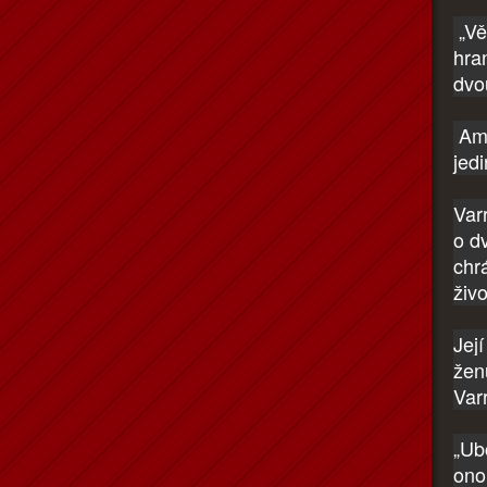
„Vě
hra
dvo
Ama
jed
Varr
o d
chrá
živ
Jej
žen
Varr
„Ub
ono 