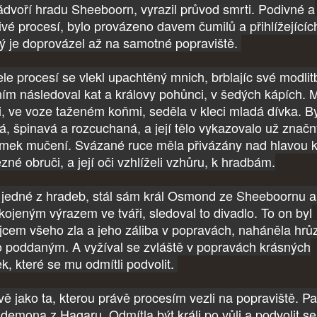
ádvoří hradu Sheeboorn, vyrazil průvod smrti. Podivné a
ivé procesí, bylo provázeno davem čumilů a přihlížejícíc
rý je doprovázel až na samotné popraviště.
ele procesí se vlekl upachtěný mnich, brblajíc své modlit
ním následoval kat a královy pohůnci, v šedých kápích. 
i, ve voze taženém koňmi, seděla v kleci mladá dívka. B
á, špinavá a rozcuchaná, a její tělo vykazovalo už znač
mek mučení. Svázané ruce měla přivázány nad hlavou 
zné obruči, a její oči vzhlíželi vzhůru, k hradbám.
jedné z hradeb, stál sám král Osmond ze Sheeboornu a
kojeným výrazem ve tváři, sledoval to divadlo. To on byl
ůjcem všeho zla a jeho záliba v popravách, naháněla hrů
o poddaným. A vyžíval se zvláště v popravách krásných
ek, které se mu odmítli podvolit.
vě jako ta, kterou právě procesím vezli na popraviště. Pa
demona z Hagaru. Odmítla být králi po vůli a podvolit se