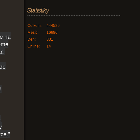
Statistiky
Celkem:
444529
Měsíc:
16686
tě na
Den:
831
deme
Online:
14
ář.
 do
!
o
y
ce."