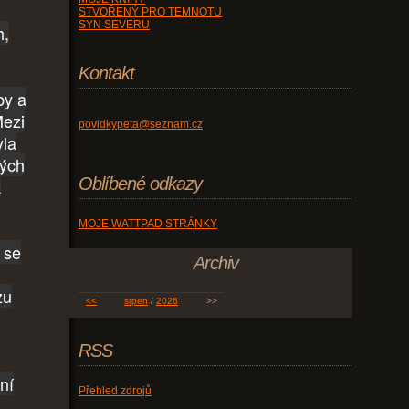
STVOŘENÝ PRO TEMNOTU
SYN SEVERU
h,
Kontakt
by a
Mezi
povidkypeta@seznam.cz
yla
ných
Oblíbené odkazy
k
MOJE WATTPAD STRÁNKY
 se
Archiv
zu
<<
srpen
/
2026
>>
RSS
ní
Přehled zdrojů