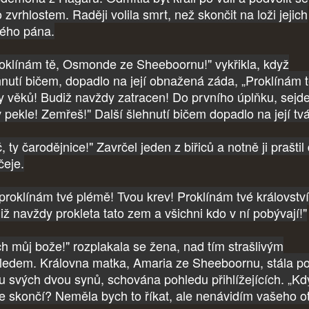
 zvrhlostem. Raději volila smrt, než skončit na loži jejich
tého pána.
oklínám tě, Osmonde ze Sheeboornu!" vykřikla, když
hnutí bičem, dopadlo na její obnažená záda, „Proklínám 
y věků! Budiž navždy zatracen! Do prvního úplňku, sej
v pekle! Zemřeš!" Další šlehnutí bičem dopadlo na její tv
, ty čarodějnice!" Zavrčel jeden z biřiců a notně ji praštil
čeje.
proklínám tvé plémě! Tvou krev! Proklínám tvé království
iž navždy prokleta tato zem a všichni kdo v ní pobývají!"
h můj bože!" rozplakala se žena, nad tím strašlivým
ledem. Královna matka, Amaria ze Sheeboornu, stála p
u svých dvou synů, schována pohledu přihlížejících. „Kd
le skončí? Neměla bych to říkat, ale nenávidím vašeho ot