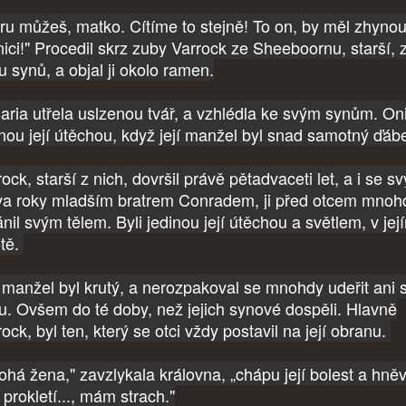
ru můžeš, matko. Cítíme to stejně! To on, by měl zhynou
nici!" Procedil skrz zuby Varrock ze Sheeboornu, starší, 
u synů, a objal ji okolo ramen.
ria utřela uslzenou tvář, a vzhlédla ke svým synům. Oni
inou její útěchou, když její manžel byl snad samotný ďáb
ock, starší z nich, dovršil právě pětadvaceti let, a i se s
va roky mladším bratrem Conradem, ji před otcem mnoh
nil svým tělem. Byli jedinou její útěchou a světlem, v jej
otě.
í manžel byl krutý, a nerozpakoval se mnohdy udeřit ani 
u. Ovšem do té doby, než jejich synové dospěli. Hlavně
ock, byl ten, který se otci vždy postavil na její obranu.
ohá žena," zavzlykala královna, „chápu její bolest a hněv
prokletí..., mám strach."