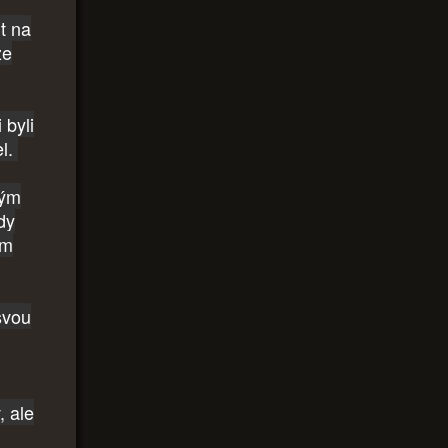
t na
ze
 byli
el.
vým
dy
ím
svou
, ale