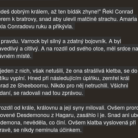
deš dobrým králem, až ten bídák zhyne!" Řekl Conrad
rem k bratrovy, snad aby ulevil matčině strachu. Amaria
skla Conradovu ruku a přikývla.
 pravdu. Varrock byl silný a zdatný bojovník. A byl
vedlivý a citlivý. A na rozdíl od svého otce, měl srdce n
ávném místě.
jeden z nich, však netušili, že ona strašlivá kletba, se do
tíku vyplní. Hned při následujícím úplňku, zemřel král
rad ze Sheeboornu. Nikdo pro něj netruchlil. Všichni
daní, se radovali nad tou zprávou.
ozdíl od krále, královnu a její syny milovali. Ovšem pror
lovené Desdemonou z Hagaru, zasáhlo i je. Snad ani u
demona, nevěděla, co činí. Ovšem klatba vyslovená při
ravě, se nikdy neminula účinkem.