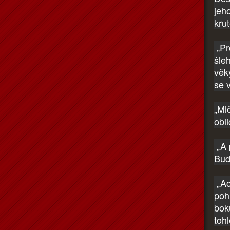
jeho
kru
„Pr
šle
věk
se 
„Mlč
obli
„A 
Bud
„Ac
poh
bok
toh